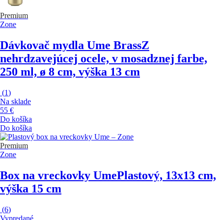
Premium
Zone
Dávkovač mydla Ume Brass
Z
nehrdzavejúcej ocele, v mosadznej farbe,
250 ml, ø 8 cm, výška 13 cm
(
1
)
Na sklade
55 €
Do košíka
Do košíka
Premium
Zone
Box na vreckovky Ume
Plastový, 13x13 cm,
výška 15 cm
(
6
)
Vypredané