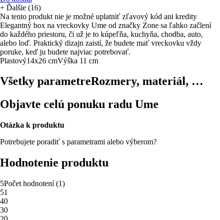
+
Ďalšie (16)
Na tento produkt nie je možné uplatniť zľavový kód ani kredity
Elegantný box na vreckovky Ume od značky Zone sa ľahko začlení
do každého priestoru, či už je to kúpeľňa, kuchyňa, chodba, auto,
alebo loď. Praktický dizajn zaistí, že budete mať vreckovku vždy
poruke, keď ju budete najviac potrebovať.
Plastový
14x26 cm
Výška 11 cm
Všetky parametre
Rozmery, materiál, …
Objavte celú ponuku radu Ume
Otázka k produktu
Potrebujete poradiť s parametrami alebo výberom?
Hodnotenie produktu
5
Počet hodnotení
(
1
)
5
1
4
0
3
0
2
0