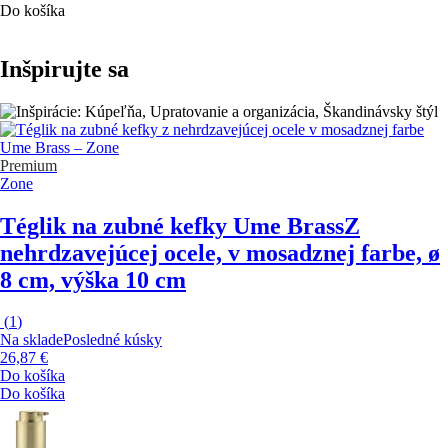
Do košíka
Inšpirujte sa
Premium
Zone
Téglik na zubné kefky Ume Brass
Z
nehrdzavejúcej ocele, v mosadznej farbe, ø
8 cm, výška 10 cm
(
1
)
Na sklade
Posledné kúsky
26,87 €
Do košíka
Do košíka