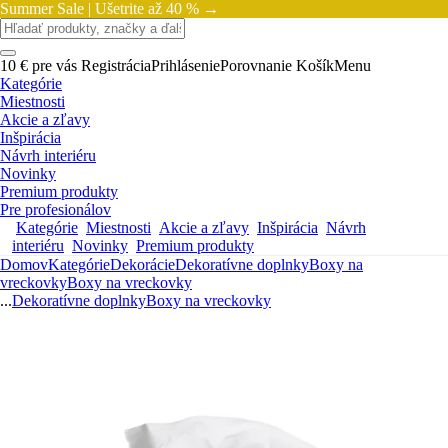
Summer Sale |
Ušetrite až 40 % →
10 € pre vás
Registrácia
Prihlásenie
Porovnanie
Košík
Menu
Kategórie
Miestnosti
Akcie a zľavy
Inšpirácia
Návrh interiéru
Novinky
Premium produkty
Pre profesionálov
Kategórie
Miestnosti
Akcie a zľavy
Inšpirácia
Návrh
interiéru
Novinky
Premium produkty
Domov
Kategórie
Dekorácie
Dekoratívne doplnky
Boxy na
vreckovky
Boxy na vreckovky
...
Dekoratívne doplnky
Boxy na vreckovky