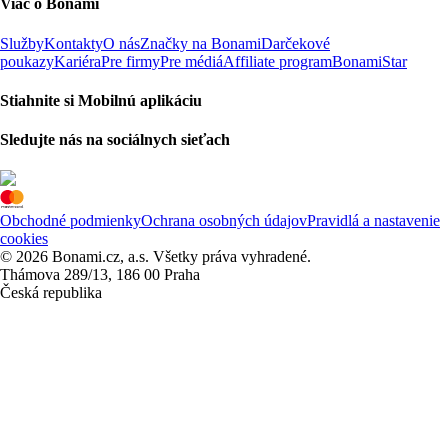
Viac o Bonami
Služby
Kontakty
O nás
Značky na Bonami
Darčekové
poukazy
Kariéra
Pre firmy
Pre médiá
Affiliate program
BonamiStar
Stiahnite si Mobilnú aplikáciu
Sledujte nás na sociálnych sieťach
Obchodné podmienky
Ochrana osobných údajov
Pravidlá a nastavenie
cookies
© 2026 Bonami.cz, a.s. Všetky práva vyhradené.
Thámova 289/13, 186 00 Praha
Česká republika