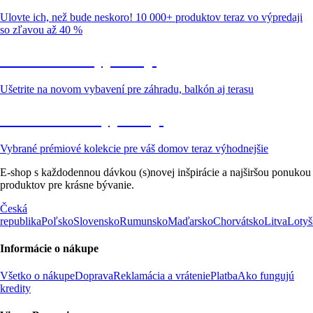
Ulovte ich, než bude neskoro! 10 000+ produktov teraz vo výpredaji
so zľavou až 40 %
Záhrada vo výpredaji
Ušetrite na novom vybavení pre záhradu, balkón aj terasu
Prémiové vo výpredaji
Vybrané prémiové kolekcie pre váš domov teraz výhodnejšie
E-shop s každodennou dávkou (s)novej inšpirácie a najširšou ponukou
produktov pre krásne bývanie.
Česká
republika
Poľsko
Slovensko
Rumunsko
Maďarsko
Chorvátsko
Litva
Lotyš
Informácie o nákupe
Všetko o nákupe
Doprava
Reklamácia a vrátenie
Platba
Ako fungujú
kredity