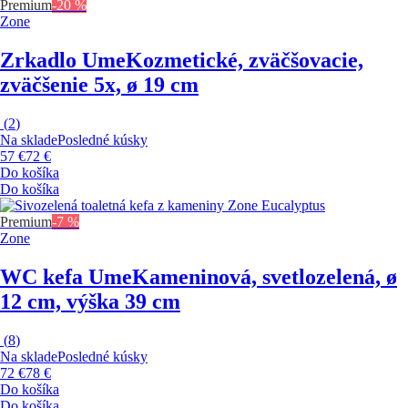
Premium
-20 %
Zone
Zrkadlo Ume
Kozmetické, zväčšovacie,
zväčšenie 5x, ø 19 cm
(
2
)
Na sklade
Posledné kúsky
57 €
72 €
Do košíka
Do košíka
Premium
-7 %
Zone
WC kefa Ume
Kameninová, svetlozelená, ø
12 cm, výška 39 cm
(
8
)
Na sklade
Posledné kúsky
72 €
78 €
Do košíka
Do košíka