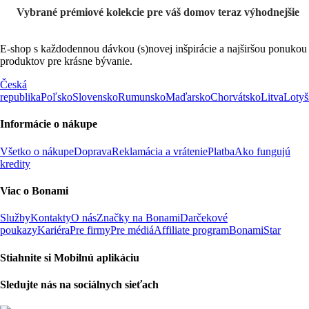
Vybrané prémiové kolekcie pre váš domov teraz výhodnejšie
E-shop s každodennou dávkou (s)novej inšpirácie a najširšou ponukou
produktov pre krásne bývanie.
Česká
republika
Poľsko
Slovensko
Rumunsko
Maďarsko
Chorvátsko
Litva
Lotyš
Informácie o nákupe
Všetko o nákupe
Doprava
Reklamácia a vrátenie
Platba
Ako fungujú
kredity
Viac o Bonami
Služby
Kontakty
O nás
Značky na Bonami
Darčekové
poukazy
Kariéra
Pre firmy
Pre médiá
Affiliate program
BonamiStar
Stiahnite si Mobilnú aplikáciu
Sledujte nás na sociálnych sieťach