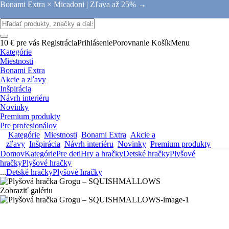
Bonami Extra × Micadoni |
Zľava až 25% →
10 € pre vás
Registrácia
Prihlásenie
Porovnanie
Košík
Menu
Kategórie
Miestnosti
Bonami Extra
Akcie a zľavy
Inšpirácia
Návrh interiéru
Novinky
Premium produkty
Pre profesionálov
Kategórie
Miestnosti
Bonami Extra
Akcie a
zľavy
Inšpirácia
Návrh interiéru
Novinky
Premium produkty
Domov
Kategórie
Pre deti
Hry a hračky
Detské hračky
Plyšové
hračky
Plyšové hračky
...
Detské hračky
Plyšové hračky
Zobraziť galériu