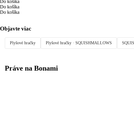
Do košíka
Do košíka
Do košíka
Objavte viac
Plyšové hračky
Plyšové hračky · SQUISHMALLOWS
SQUI
Práve na Bonami
Summer Sale až
-40 %