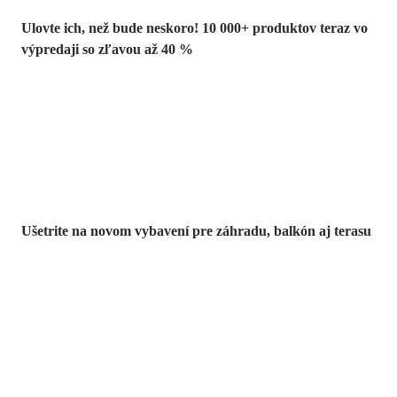
Ulovte ich, než bude neskoro! 10 000+ produktov teraz vo
výpredaji so zľavou až 40 %
Záhrada vo
výpredaji
Ušetrite na novom vybavení pre záhradu, balkón aj terasu
Prémiové vo
výpredaji