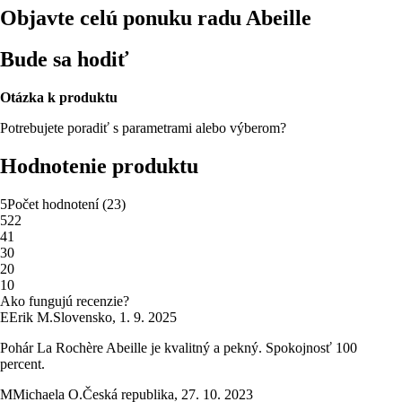
Objavte celú ponuku radu Abeille
Bude sa hodiť
Otázka k produktu
Potrebujete poradiť s parametrami alebo výberom?
Hodnotenie produktu
5
Počet hodnotení
(
23
)
5
22
4
1
3
0
2
0
1
0
Ako fungujú recenzie?
E
Erik M.
Slovensko
,
1. 9. 2025
Pohár La Rochère Abeille je kvalitný a pekný. Spokojnosť 100
percent.
M
Michaela O.
Česká republika
,
27. 10. 2023