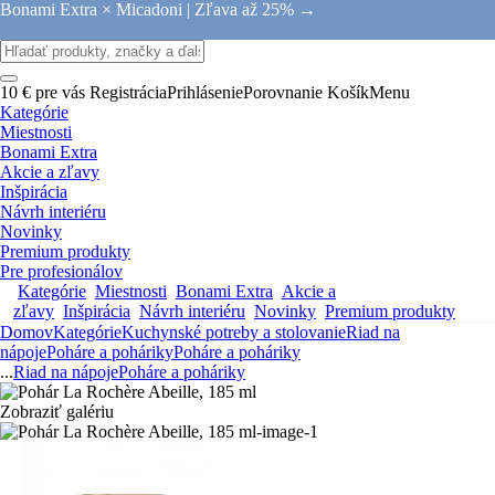
Bonami Extra × Micadoni |
Zľava až 25% →
10 € pre vás
Registrácia
Prihlásenie
Porovnanie
Košík
Menu
Kategórie
Miestnosti
Bonami Extra
Akcie a zľavy
Inšpirácia
Návrh interiéru
Novinky
Premium produkty
Pre profesionálov
Kategórie
Miestnosti
Bonami Extra
Akcie a
zľavy
Inšpirácia
Návrh interiéru
Novinky
Premium produkty
Domov
Kategórie
Kuchynské potreby a stolovanie
Riad na
nápoje
Poháre a poháriky
Poháre a poháriky
...
Riad na nápoje
Poháre a poháriky
Zobraziť galériu