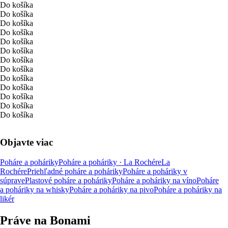
Do košíka
Do košíka
Do košíka
Do košíka
Do košíka
Do košíka
Do košíka
Do košíka
Do košíka
Do košíka
Do košíka
Do košíka
Do košíka
Objavte viac
Poháre a poháriky
Poháre a poháriky · La Rochére
La
Rochére
Priehľadné poháre a poháriky
Poháre a poháriky v
súprave
Plastové poháre a poháriky
Poháre a poháriky na víno
Poháre
a poháriky na whisky
Poháre a poháriky na pivo
Poháre a poháriky na
likér
Práve na Bonami