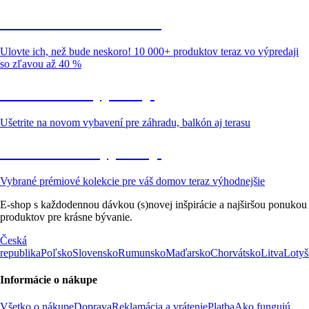
Summer Sale až -40 %
Ulovte ich, než bude neskoro! 10 000+ produktov teraz vo výpredaji
so zľavou až 40 %
Záhrada vo výpredaji
Ušetrite na novom vybavení pre záhradu, balkón aj terasu
Prémiové vo výpredaji
Vybrané prémiové kolekcie pre váš domov teraz výhodnejšie
E-shop s každodennou dávkou (s)novej inšpirácie a najširšou ponukou
produktov pre krásne bývanie.
Česká
republika
Poľsko
Slovensko
Rumunsko
Maďarsko
Chorvátsko
Litva
Lotyš
Informácie o nákupe
Všetko o nákupe
Doprava
Reklamácia a vrátenie
Platba
Ako fungujú