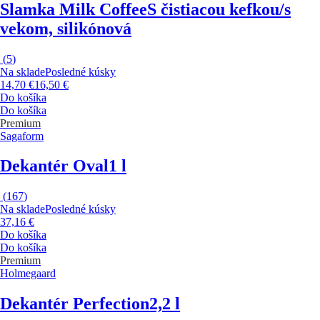
Slamka Milk Coffee
S čistiacou kefkou/s
vekom, silikónová
(
5
)
Na sklade
Posledné kúsky
14,70 €
16,50 €
Do košíka
Do košíka
Premium
Sagaform
Dekantér Oval
1 l
(
167
)
Na sklade
Posledné kúsky
37,16 €
Do košíka
Do košíka
Premium
Holmegaard
Dekantér Perfection
2,2 l