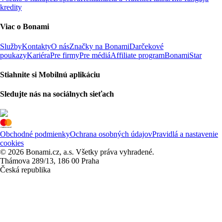
kredity
Viac o Bonami
Služby
Kontakty
O nás
Značky na Bonami
Darčekové
poukazy
Kariéra
Pre firmy
Pre médiá
Affiliate program
BonamiStar
Stiahnite si Mobilnú aplikáciu
Sledujte nás na sociálnych sieťach
Obchodné podmienky
Ochrana osobných údajov
Pravidlá a nastavenie
cookies
© 2026 Bonami.cz, a.s. Všetky práva vyhradené.
Thámova 289/13, 186 00 Praha
Česká republika