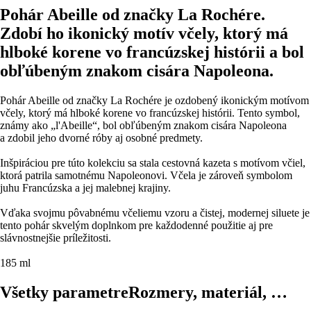
Pohár Abeille od značky La Rochére.
Zdobí ho ikonický motív včely, ktorý má
hlboké korene vo francúzskej histórii a bol
obľúbeným znakom cisára Napoleona.
Pohár Abeille od značky La Rochére je ozdobený ikonickým motívom
včely, ktorý má hlboké korene vo francúzskej histórii. Tento symbol,
známy ako „l'Abeille“, bol obľúbeným znakom cisára Napoleona
a zdobil jeho dvorné róby aj osobné predmety.
Inšpiráciou pre túto kolekciu sa stala cestovná kazeta s motívom včiel,
ktorá patrila samotnému Napoleonovi. Včela je zároveň symbolom
juhu Francúzska a jej malebnej krajiny.
Vďaka svojmu pôvabnému včeliemu vzoru a čistej, modernej siluete je
tento pohár skvelým doplnkom pre každodenné použitie aj pre
slávnostnejšie príležitosti.
185 ml
Všetky parametre
Rozmery, materiál, …