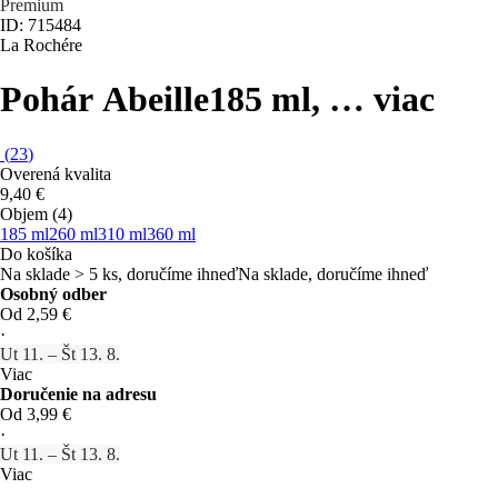
Premium
ID: 715484
La Rochére
Pohár Abeille
185 ml
, …
viac
(
23
)
Overená kvalita
9,40 €
Objem (4)
185 ml
260 ml
310 ml
360 ml
Do košíka
Na sklade > 5 ks, doručíme ihneď
Na sklade, doručíme ihneď
Osobný odber
Od 2,59 €
·
Ut 11. – Št 13. 8.
Viac
Doručenie na adresu
Od 3,99 €
·
Ut 11. – Št 13. 8.
Viac