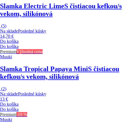
Slamka Electric Lime
S čistiacou kefkou/s
vekom, silikónová
(
5
)
Na sklade
Posledné kúsky
14,70 €
Do košíka
Do košíka
Premium
Výhodná cena
Muuki
Slamka Tropical Papaya Mini
S čistiacou
kefkou/s vekom, silikónová
(
2
)
Na sklade
Posledné kúsky
13 €
Do košíka
Do košíka
Premium
-10 %
Muuki