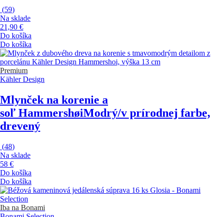
(
59
)
Na sklade
21,90 €
Do košíka
Do košíka
Premium
Kähler Design
Mlynček na korenie a
soľ Hammershøi
Modrý/v prírodnej farbe,
drevený
(
48
)
Na sklade
58 €
Do košíka
Do košíka
Iba na Bonami
Bonami Selection