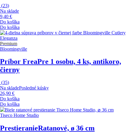
(
23
)
Na sklade
9,40 €
Do košíka
Do košíka
Premium
Bloomingville
Príbor Frea
Pre 1 osobu, 4 ks, antikoro,
čierny
(
35
)
Na sklade
Posledné kúsky
26,90 €
Do košíka
Do košíka
Tiseco Home Studio
Prestieranie
Ratanové, ø 36 cm