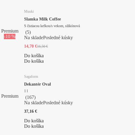
Muuki
Slamka Milk Coffee
S čistiacou kefkou/s vekom, silikónová
Premium
(
5
)
-10 %
Na sklade
Posledné kúsky
14,70 €
16,50 €
Do košíka
Do košíka
Sagaform
Dekantér Oval
1 l
Premium
(
167
)
Na sklade
Posledné kúsky
37,16 €
Do košíka
Do košíka