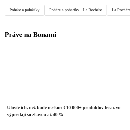
Poháre a poháriky
Poháre a poháriky · La Rochére
La Rochér
Práve na Bonami
Summer Sale až
-40 %
Ulovte ich, než bude neskoro! 10 000+ produktov teraz vo
výpredaji so zľavou až 40 %
Záhrada vo