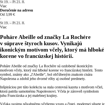
St 19. – Pi 21. 8.
Viac
Doručenie na adresu
Od 3,99 €
·
St 19. – Pi 21. 8.
Viac
Poháre Abeille od značky La Rochére
v súprave štyroch kusov. Vynikajú
ikonickým motívom včely, ktorý má hlboké
korene vo francúzskej histórii.
Poháre Abeille od značky La Rochére sú ozdobené ikonickým
motívom včely, ktorý má hlboké korene vo francúzskej histórii. Tento
symbol, známy ako „l'Abeille“, bol obľúbeným znakom cisára
Napoleona a zdobil jeho dvorné róby aj osobné predmety.
Inšpiráciou pre túto kolekciu sa stala cestovná kazeta s motívom včiel,
ktorá patrila samotnému Napoleonovi. Včela je zároveň symbolom
juhu Francúzska a jej malebnej krajiny.
Vďaka svojmu pôvabnému včeliemu vzoru a čistej, modernej siluete je