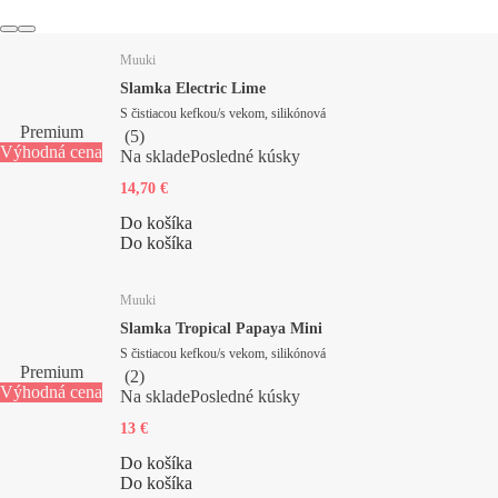
Muuki
Slamka Electric Lime
S čistiacou kefkou/s vekom, silikónová
Premium
(
5
)
Výhodná cena
Na sklade
Posledné kúsky
14,70 €
Do košíka
Do košíka
Muuki
Slamka Tropical Papaya Mini
S čistiacou kefkou/s vekom, silikónová
Premium
(
2
)
Výhodná cena
Na sklade
Posledné kúsky
13 €
Do košíka
Do košíka