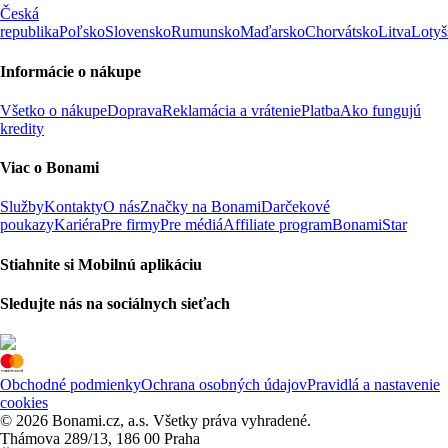
Česká
republika
Poľsko
Slovensko
Rumunsko
Maďarsko
Chorvátsko
Litva
Lotyš
Informácie o nákupe
Všetko o nákupe
Doprava
Reklamácia a vrátenie
Platba
Ako fungujú
kredity
Viac o Bonami
Služby
Kontakty
O nás
Značky na Bonami
Darčekové
poukazy
Kariéra
Pre firmy
Pre médiá
Affiliate program
BonamiStar
Stiahnite si Mobilnú aplikáciu
Sledujte nás na sociálnych sieťach
Obchodné podmienky
Ochrana osobných údajov
Pravidlá a nastavenie
cookies
© 2026 Bonami.cz, a.s. Všetky práva vyhradené.
Thámova 289/13, 186 00 Praha