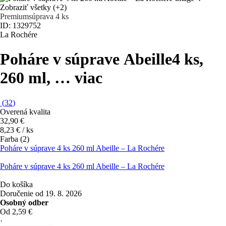
Zobraziť všetky
(+2)
Premium
súprava 4 ks
ID: 1329752
La Rochére
Poháre v súprave Abeille
4 ks,
260 ml
, …
viac
(
32
)
Overená kvalita
32,90 €
8,23 € / ks
Farba (2)
Poháre v súprave 4 ks 260 ml Abeille – La Rochére
Poháre v súprave 4 ks 260 ml Abeille – La Rochére
Do košíka
Doručenie od 19. 8. 2026
Osobný odber
Od 2,59 €
·