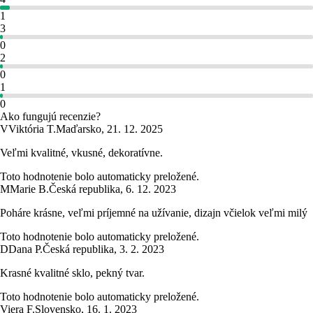
1
3
0
2
0
1
0
Ako fungujú recenzie?
V
Viktória T.
Maďarsko
,
21. 12. 2025
Veľmi kvalitné, vkusné, dekoratívne.
Toto hodnotenie bolo automaticky preložené.
M
Marie B.
Česká republika
,
6. 12. 2023
Poháre krásne, veľmi príjemné na užívanie, dizajn včielok veľmi milý
Toto hodnotenie bolo automaticky preložené.
D
Dana P.
Česká republika
,
3. 2. 2023
Krasné kvalitné sklo, pekný tvar.
Toto hodnotenie bolo automaticky preložené.
Viera F.
Slovensko
,
16. 1. 2023