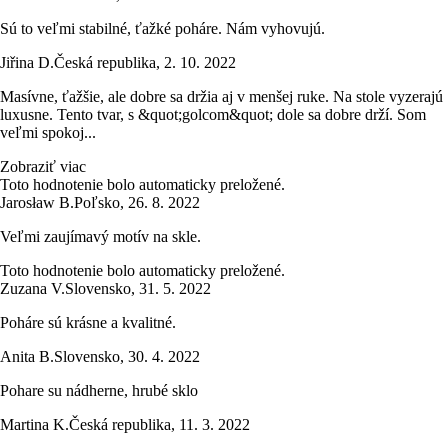
Sú to veľmi stabilné, ťažké poháre. Nám vyhovujú.
Jiřina D.
Česká republika
,
2. 10. 2022
Masívne, ťažšie, ale dobre sa držia aj v menšej ruke. Na stole vyzerajú
luxusne. Tento tvar, s &quot;golcom&quot; dole sa dobre drží. Som
veľmi spokoj...
Zobraziť viac
Toto hodnotenie bolo automaticky preložené.
Jarosław B.
Poľsko
,
26. 8. 2022
Veľmi zaujímavý motív na skle.
Toto hodnotenie bolo automaticky preložené.
Zuzana V.
Slovensko
,
31. 5. 2022
Poháre sú krásne a kvalitné.
Anita B.
Slovensko
,
30. 4. 2022
Pohare su nádherne, hrubé sklo
Martina K.
Česká republika
,
11. 3. 2022