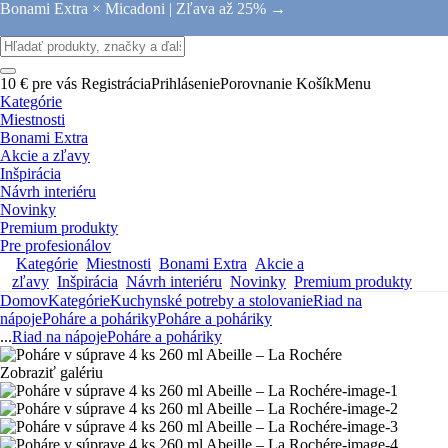
Bonami Extra × Micadoni |
Zľava až 25% →
10 € pre vás
Registrácia
Prihlásenie
Porovnanie
Košík
Menu
Kategórie
Miestnosti
Bonami Extra
Akcie a zľavy
Inšpirácia
Návrh interiéru
Novinky
Premium produkty
Pre profesionálov
Kategórie
Miestnosti
Bonami Extra
Akcie a
zľavy
Inšpirácia
Návrh interiéru
Novinky
Premium produkty
Domov
Kategórie
Kuchynské potreby a stolovanie
Riad na
nápoje
Poháre a poháriky
Poháre a poháriky
...
Riad na nápoje
Poháre a poháriky
Zobraziť galériu