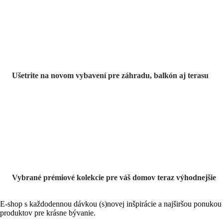
výpredaji
Ušetrite na novom vybavení pre záhradu, balkón aj terasu
Prémiové vo
výpredaji
Vybrané prémiové kolekcie pre váš domov teraz výhodnejšie
E-shop s každodennou dávkou (s)novej inšpirácie a najširšou ponukou
produktov pre krásne bývanie.