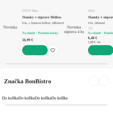
OYOY Mini
ONA
Slamky v súprave Mellow
Slamky v súpra
6 ks, s čistiacou kefkou, silikónové
4 ks, sklenené
Novinka
Novinka
(
1
)
súprava 4 ks
Na sklade
Posledné kúsky
Na sklade
Posled
6,40 €
16,99 €
1,60 € / ks
DO KOŠÍKA
DO KOŠÍKA
Značka BonBistro
Do košíka
Do košíka
Do košíka
Do košíka