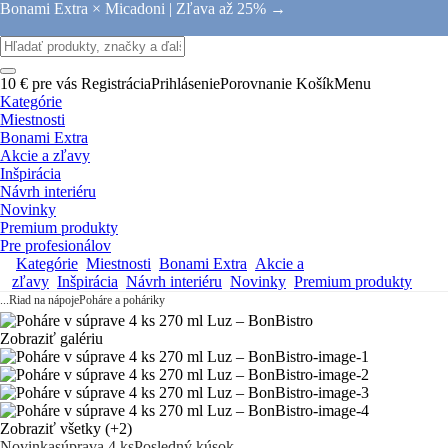
Bonami Extra × Micadoni |
Zľava až 25% →
10 € pre vás
Registrácia
Prihlásenie
Porovnanie
Košík
Menu
Kategórie
Miestnosti
Bonami Extra
Akcie a zľavy
Inšpirácia
Návrh interiéru
Novinky
Premium produkty
Pre profesionálov
Kategórie
Miestnosti
Bonami Extra
Akcie a
zľavy
Inšpirácia
Návrh interiéru
Novinky
Premium produkty
...
Riad na nápoje
Poháre a poháriky
Zobraziť galériu
Zobraziť všetky
(+2)
Novinka
súprava 4 ks
Posledný kúsok