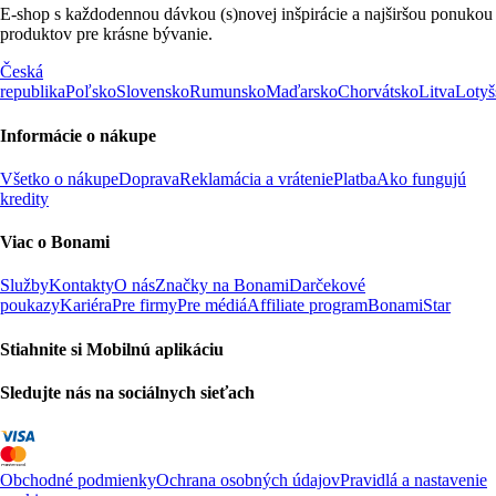
E-shop s každodennou dávkou (s)novej inšpirácie a najširšou ponukou
produktov pre krásne bývanie.
Česká
republika
Poľsko
Slovensko
Rumunsko
Maďarsko
Chorvátsko
Litva
Lotyš
Informácie o nákupe
Všetko o nákupe
Doprava
Reklamácia a vrátenie
Platba
Ako fungujú
kredity
Viac o Bonami
Služby
Kontakty
O nás
Značky na Bonami
Darčekové
poukazy
Kariéra
Pre firmy
Pre médiá
Affiliate program
BonamiStar
Stiahnite si Mobilnú aplikáciu
Sledujte nás na sociálnych sieťach
Obchodné podmienky
Ochrana osobných údajov
Pravidlá a nastavenie