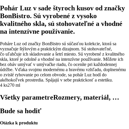
Pohár Luz v sade štyroch kusov od značky
BonBistro. Sú vyrobené z vysoko
kvalitného skla, sú stohovateľné a vhodné
na intenzívne používanie.
Poháre Luz od značky BonBistro sú súčasťou kolekcie, ktorá sa
vyznačuje štýlovým a praktickým dizajnom. Sú stohovateľné,
čo uľahčuje ich skladovanie a šetrí miesto. Sú vyrobené z kvalitného
skla, ktoré je odolné a vhodné na intenzívne používanie. Môžete ich
bez obáv umývať v umývačke riadu, čo oceníte pri každodennej
údržbe. Vďaka svojmu modernému a hravému vzhľadu, doplnenému
o zvislé ryhovanie po celom obvode, sa pohár Luz hodí do
akéhokoľvek prostredia. Spájajú v sebe praktickosť a estetiku.
4 ks
270 ml
Všetky parametre
Rozmery, materiál, …
Bude sa hodiť
Otázka k produktu