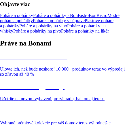
Objavte viac
Poháre a poháriky
Poháre a poháriky · BonBistro
BonBistro
Modré
poháre a poháriky
Poháre a poháriky v súprave
Plastové poháre
a poháriky
Poháre a poháriky na víno
Poháre a poháriky na
whisky
Poháre a poháriky na pivo
Poháre a poháriky na likér
Práve na Bonami
Summer Sale až -40 %
Ulovte ich, než bude neskoro! 10 000+ produktov teraz vo výpredaji
so zľavou až 40 %
Záhrada vo výpredaji
Ušetrite na novom vybavení pre záhradu, balkón aj terasu
Prémiové vo výpredaji
Vybrané prémiové kolekcie pre váš domov teraz výhodnejšie