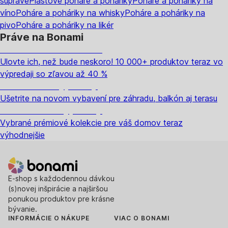
súprave
Plastové poháre a poháriky
Poháre a poháriky na
víno
Poháre a poháriky na whisky
Poháre a poháriky na
pivo
Poháre a poháriky na likér
Práve na Bonami
Summer Sale až -40 %
Ulovte ich, než bude neskoro! 10 000+ produktov teraz vo
výpredaji so zľavou až 40 %
Záhrada vo výpredaji
Ušetrite na novom vybavení pre záhradu, balkón aj terasu
Prémiové vo výpredaji
Vybrané prémiové kolekcie pre váš domov teraz
výhodnejšie
E-shop s každodennou dávkou
(s)novej inšpirácie a najširšou
ponukou produktov pre krásne
bývanie.
INFORMÁCIE O NÁKUPE
VIAC O BONAMI