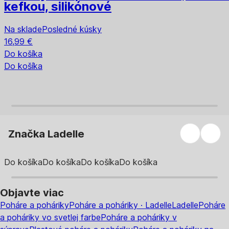
kefkou, silikónové
Na sklade
Posledné kúsky
16,99 €
Do košíka
Do košíka
Značka Ladelle
Do košíka
Do košíka
Do košíka
Do košíka
Objavte viac
Poháre a poháriky
Poháre a poháriky · Ladelle
Ladelle
Poháre
a poháriky vo svetlej farbe
Poháre a poháriky v