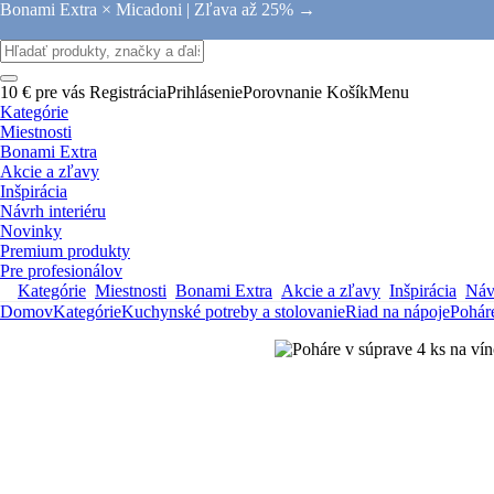
Bonami Extra × Micadoni |
Zľava až 25% →
10 € pre vás
Registrácia
Prihlásenie
Porovnanie
Košík
Menu
Kategórie
Miestnosti
Bonami Extra
Akcie a zľavy
Inšpirácia
Návrh interiéru
Novinky
Premium produkty
Pre profesionálov
Kategórie
Miestnosti
Bonami Extra
Akcie a zľavy
Inšpirácia
Návr
Domov
Kategórie
Kuchynské potreby a stolovanie
Riad na nápoje
Pohár