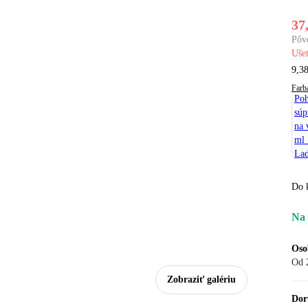
37
Pôv
Ušet
9,38
Farb
Poh
súp
na 
ml 
Lad
Do 
Na 
Oso
Od 
Zobraziť galériu
Dor