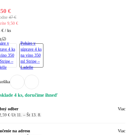
,50 €
odne
47 €
ríte 9,50 €
 € / ks
a (2)
áre v
Poháre v
rave 4 ks
súprave 4 ks
víno 350
na víno 350
Stripe –
ml Stripe –
elle
Ladelle
košíka
sklade 4 ks, doručíme ihneď
bný odber
Viac
2,59 €
·
Ut 11. – Št 13. 8.
učenie na adresu
Viac