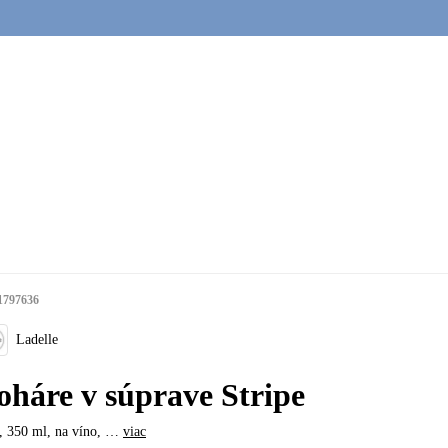
1797636
Ladelle
oháre v súprave Stripe
, 350 ml, na víno
, …
viac