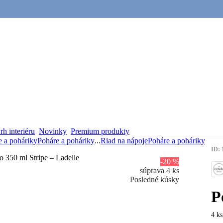
h interiéru
Novinky
Premium produkty
e a poháriky
Poháre a poháriky
...
Riad na nápoje
Poháre a poháriky
ID: 
-20 %
súprava 4 ks
Posledné kúsky
P
4 ks