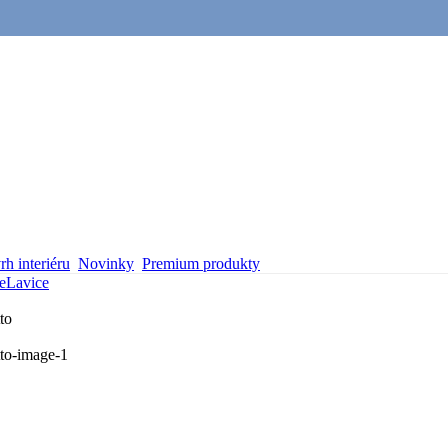
h interiéru
Novinky
Premium produkty
e
Lavice