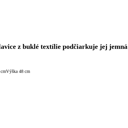
avice z buklé textílie podčiarkuje jej jemná
 cm
Výška 48 cm