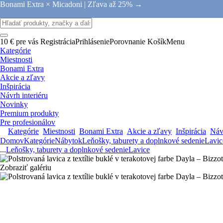
Bonami Extra × Micadoni |
Zľava až 25% →
10 € pre vás
Registrácia
Prihlásenie
Porovnanie
Košík
Menu
Kategórie
Miestnosti
Bonami Extra
Akcie a zľavy
Inšpirácia
Návrh interiéru
Novinky
Premium produkty
Pre profesionálov
Kategórie
Miestnosti
Bonami Extra
Akcie a zľavy
Inšpirácia
Návr
Domov
Kategórie
Nábytok
Leňošky, taburety a doplnkové sedenie
Lavic
...
Leňošky, taburety a doplnkové sedenie
Lavice
Zobraziť galériu