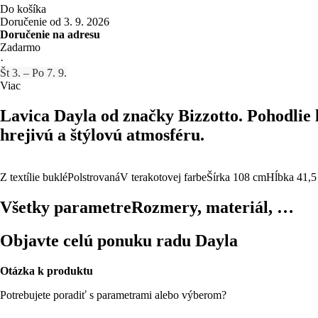
Do košíka
Doručenie od 3. 9. 2026
Doručenie na adresu
Zadarmo
·
Št 3. – Po 7. 9.
Viac
Lavica Dayla od značky Bizzotto. Pohodlie l
hrejivú a štýlovú atmosféru.
Z textílie buklé
Polstrovaná
V terakotovej farbe
Šírka 108 cm
Hĺbka 41,5
Všetky parametre
Rozmery, materiál, …
Objavte celú ponuku radu Dayla
Otázka k produktu
Potrebujete poradiť s parametrami alebo výberom?