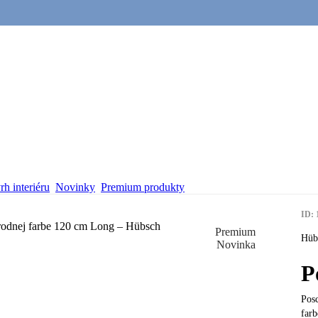
h interiéru
Novinky
Premium produkty
ID: 
Premium
Hüb
Novinka
P
Pos
farb