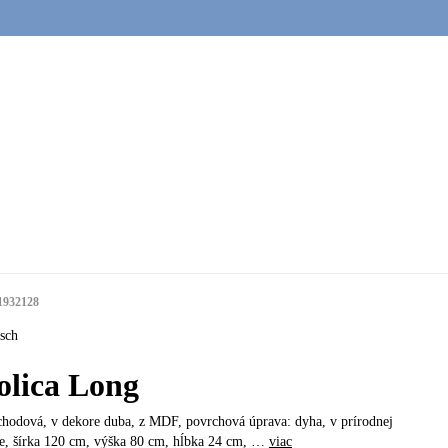
1932128
sch
olica Long
chodová, v dekore duba, z MDF, povrchová úprava: dyha, v prírodnej
e, šírka 120 cm, výška 80 cm, hĺbka 24 cm
, …
viac