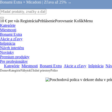
Bonami Extra × Micadoni |
Zľava až 25% →
10 € pre vás
Registrácia
Prihlásenie
Porovnanie
Košík
Menu
Kategórie
Miestnosti
Bonami Extra
Akcie a zľavy
Inšpirácia
Návrh interiéru
Novinky
Premium produkty
Pre profesionálov
Kategórie
Miestnosti
Bonami Extra
Akcie a zľavy
Inšpirácia
Návr
Domov
Kategórie
Nábytok
Úložné priestory
Police