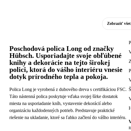
Zobraziť vše
P
Poschodová polica Long od značky
V
Hübsch. Usporiadajte svoje obľúbené
knihy a dekorácie na tejto širokej
polici, ktorá do vášho interiéru vnesie
P
dotyk prírodného tepla a pokoja.
V
Polica Long je vyrobená z dubového dreva s certifikáciou FSC.
Š
Táto nástenná polica poskytuje vďaka svojej šírke dostatok
V
miesta na usporiadanie kníh, vystavenie dekorácií alebo
H
organizáciu každodenných potrieb. Predstavuje praktické
riešenie na ukladanie, ktoré sa ľahko začlení do vášho interiéru.
V
R