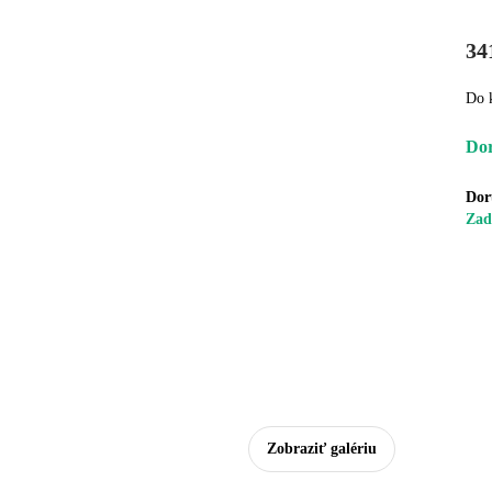
34
Do 
Dor
Dor
Zad
Zobraziť galériu