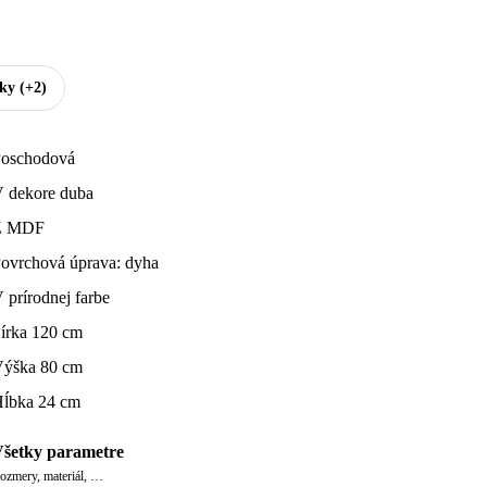
tky
(+2)
oschodová
 dekore duba
Z MDF
ovrchová úprava: dyha
 prírodnej farbe
írka 120 cm
ýška 80 cm
ĺbka 24 cm
šetky parametre
ozmery, materiál, …