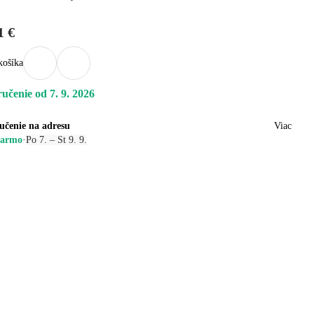
1 €
košíka
učenie od 7. 9. 2026
učenie na adresu
Viac
armo
·
Po 7. – St 9. 9.