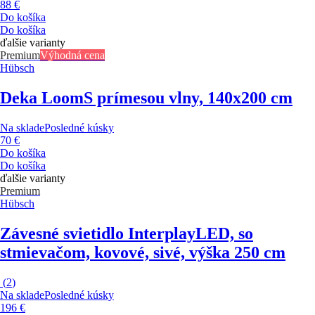
88 €
Do košíka
Do košíka
ďalšie varianty
Premium
Výhodná cena
Hübsch
Deka Loom
S prímesou vlny, 140x200 cm
Na sklade
Posledné kúsky
70 €
Do košíka
Do košíka
ďalšie varianty
Premium
Hübsch
Závesné svietidlo Interplay
LED, so
stmievačom, kovové, sivé, výška 250 cm
(
2
)
Na sklade
Posledné kúsky
196 €