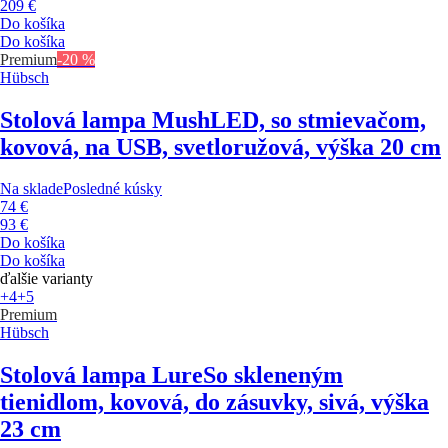
209 €
Do košíka
Do košíka
Premium
-20 %
Hübsch
Stolová lampa Mush
LED, so stmievačom,
kovová, na USB, svetloružová, výška 20 cm
Na sklade
Posledné kúsky
74 €
93 €
Do košíka
Do košíka
ďalšie varianty
+4
+5
Premium
Hübsch
Stolová lampa Lure
So skleneným
tienidlom, kovová, do zásuvky, sivá, výška
23 cm