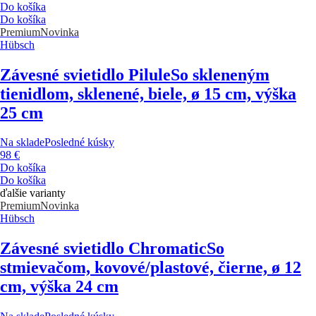
Do košíka
Do košíka
Premium
Novinka
Hübsch
Závesné svietidlo Pilule
So skleneným
tienidlom, sklenené, biele, ø 15 cm, výška
25 cm
Na sklade
Posledné kúsky
98 €
Do košíka
Do košíka
ďalšie varianty
Premium
Novinka
Hübsch
Závesné svietidlo Chromatic
So
stmievačom, kovové/plastové, čierne, ø 12
cm, výška 24 cm