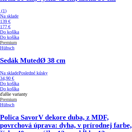
(
1
)
Na sklade
139 €
177 €
Do košíka
Do košíka
Premium
Hübsch
Sedák Muted
Ø 38 cm
Na sklade
Posledné kúsky
34,90 €
Do košíka
Do košíka
ďalšie varianty
Premium
Hübsch
Polica Savor
V dekore duba, z MDF,
povrchová úprava: dyha, v prírodnej farbe,