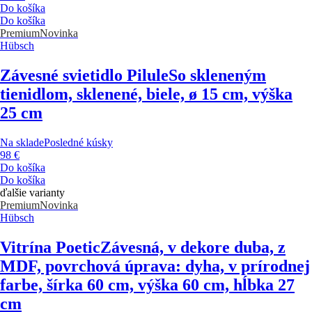
Do košíka
Do košíka
Premium
Novinka
Hübsch
Závesné svietidlo Pilule
So skleneným
tienidlom, sklenené, biele, ø 15 cm, výška
25 cm
Na sklade
Posledné kúsky
98 €
Do košíka
Do košíka
ďalšie varianty
Premium
Novinka
Hübsch
Vitrína Poetic
Závesná, v dekore duba, z
MDF, povrchová úprava: dyha, v prírodnej
farbe, šírka 60 cm, výška 60 cm, hĺbka 27
cm