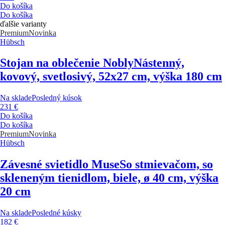
Do košíka
Do košíka
ďalšie varianty
Premium
Novinka
Hübsch
Stojan na oblečenie Nobly
Nástenný,
kovový, svetlosivý, 52x27 cm, výška 180 cm
Na sklade
Posledný kúsok
231 €
Do košíka
Do košíka
Premium
Novinka
Hübsch
Závesné svietidlo Muse
So stmievačom, so
skleneným tienidlom, biele, ø 40 cm, výška
20 cm
Na sklade
Posledné kúsky
182 €