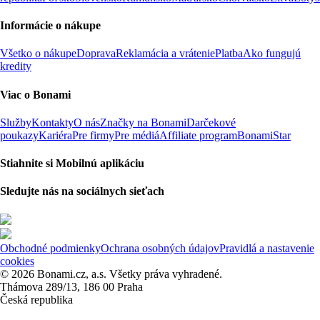
Informácie o nákupe
Všetko o nákupe
Doprava
Reklamácia a vrátenie
Platba
Ako fungujú
kredity
Viac o Bonami
Služby
Kontakty
O nás
Značky na Bonami
Darčekové
poukazy
Kariéra
Pre firmy
Pre médiá
Affiliate program
BonamiStar
Stiahnite si Mobilnú aplikáciu
Sledujte nás na sociálnych sieťach
Obchodné podmienky
Ochrana osobných údajov
Pravidlá a nastavenie
cookies
© 2026 Bonami.cz, a.s. Všetky práva vyhradené.
Thámova 289/13, 186 00 Praha
Česká republika