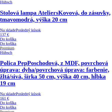
Hübsch
Stolová lampa Ateliers
Kovová, do zásuvky,
tmavomodrá, výška 20 cm
Na sklade
Posledný kúsok
137 €
Do košíka
Do košíka
Premium
Hübsch
Polica Pep
Poschodová, z MDF, povrchová
úprava: dyha/povrchová úprava: farbenie,
žltá/sivá, šírka 50 cm, výška 40 cm, hĺbka
19 cm
Na sklade
Posledný kúsok
161 €
Do košíka
Do košíka
Premium