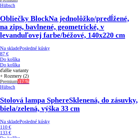
Hübsch
Obliečky Block
Na jednolôžko/predĺžené,
na zips, bavlnené, geometrické, v
levanduľovej farbe/béžové, 140x220 cm
Na sklade
Posledné kúsky
87 €
Do košíka
Do košíka
ďalšie varianty
+ Rozmery (2)
Premium
-17 %
Hübsch
Stolová lampa Sphere
Sklenená, do zásuvky,
biela/zelená, výška 33 cm
Na sklade
Posledné kúsky
110 €
133 €