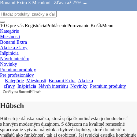
Bonami Extra × Micadoni |
Zľava až 25% →
10 € pre vás
Registrácia
Prihlásenie
Porovnanie
Košík
Menu
Kategórie
Miestnosti
Bonami Extra
Akcie a zľavy
Inšpirácia
Návrh interiéru
Novinky
Premium produkty
Pre profesionálov
Kategórie
Miestnosti
Bonami Extra
Akcie a
zľavy
Inšpirácia
Návrh interiéru
Novinky
Premium produkty
...
Značky na Bonami
Hübsch
Hübsch
Hübsch je dánska značka, ktorá spája škandinávsku jednoduchosť
s hravým moderným dizajnom. S dôrazom na kvalitné remeselné
spracovanie vytvára nábytok a bytové doplnky, ktoré do interiéru
vnášajú ako funkčnosť, tak aj osobitosť. Jej typická estetika kombinuje