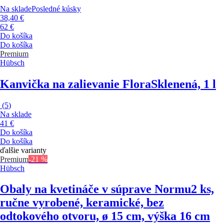
Na sklade
Posledné kúsky
38,40 €
62 €
Do košíka
Do košíka
Premium
Hübsch
Kanvička na zalievanie Flora
Sklenená, 1 l
(
5
)
Na sklade
41 €
Do košíka
Do košíka
ďalšie varianty
Premium
-21 %
Hübsch
Obaly na kvetináče v súprave Normu
2 ks,
ručne vyrobené, keramické, bez
odtokového otvoru, ø 15 cm, výška 16 cm