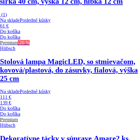
šírka 40 cm, výška 12 cm, hĺbka 12 cm
(
1
)
Na sklade
Posledné kúsky
61 €
Do košíka
Do košíka
Premium
-20 %
Hübsch
Stolová lampa Magic
LED, so stmievačom,
kovová/plastová, do zásuvky, fialová, výška
25 cm
Na sklade
Posledné kúsky
111 €
139 €
Do košíka
Do košíka
Premium
Hübsch
Dekoratívne tácky v súprave Amare
2 ks,