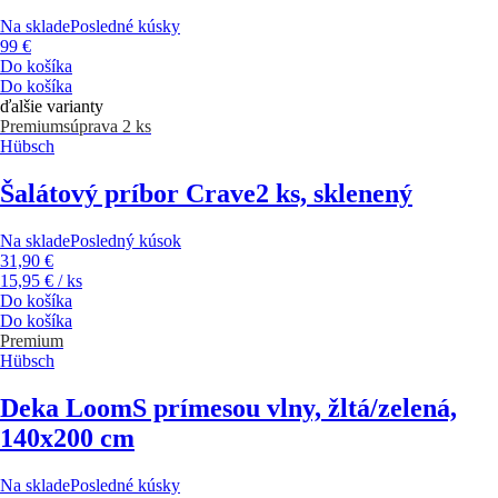
Na sklade
Posledné kúsky
99 €
Do košíka
Do košíka
ďalšie varianty
Premium
súprava 2 ks
Hübsch
Šalátový príbor Crave
2 ks, sklenený
Na sklade
Posledný kúsok
31,90 €
15,95 € / ks
Do košíka
Do košíka
Premium
Hübsch
Deka Loom
S prímesou vlny, žltá/zelená,
140x200 cm
Na sklade
Posledné kúsky