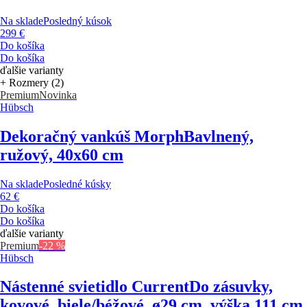
Na sklade
Posledný kúsok
299 €
Do košíka
Do košíka
ďalšie varianty
+ Rozmery (2)
Premium
Novinka
Hübsch
Dekoračný vankúš Morph
Bavlnený,
ružový, 40x60 cm
Na sklade
Posledné kúsky
62 €
Do košíka
Do košíka
ďalšie varianty
Premium
-22 %
Hübsch
Nástenné svietidlo Current
Do zásuvky,
kovové, biele/béžové, ø29 cm, výška 111 cm