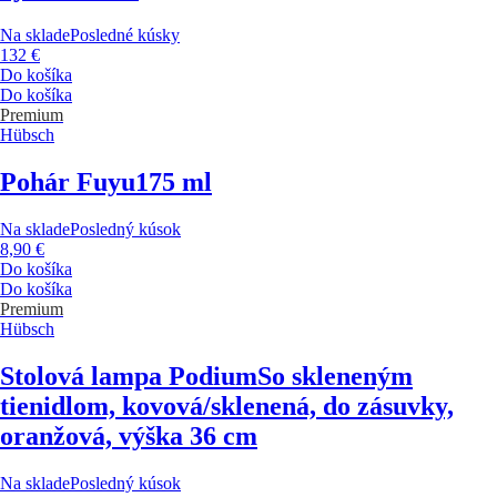
Na sklade
Posledné kúsky
132 €
Do košíka
Do košíka
Premium
Hübsch
Pohár Fuyu
175 ml
Na sklade
Posledný kúsok
8,90 €
Do košíka
Do košíka
Premium
Hübsch
Stolová lampa Podium
So skleneným
tienidlom, kovová/sklenená, do zásuvky,
oranžová, výška 36 cm
Na sklade
Posledný kúsok