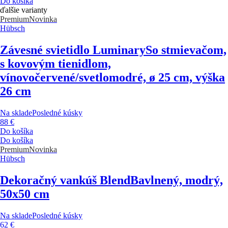
Do košíka
ďalšie varianty
Premium
Novinka
Hübsch
Závesné svietidlo Luminary
So stmievačom,
s kovovým tienidlom,
vínovočervené/svetlomodré, ø 25 cm, výška
26 cm
Na sklade
Posledné kúsky
88 €
Do košíka
Do košíka
Premium
Novinka
Hübsch
Dekoračný vankúš Blend
Bavlnený, modrý,
50x50 cm
Na sklade
Posledné kúsky
62 €