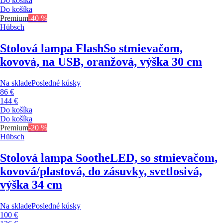
Do košíka
Do košíka
Premium
-40 %
Hübsch
Stolová lampa Flash
So stmievačom,
kovová, na USB, oranžová, výška 30 cm
Na sklade
Posledné kúsky
86 €
144 €
Do košíka
Do košíka
Premium
-20 %
Hübsch
Stolová lampa Soothe
LED, so stmievačom,
kovová/plastová, do zásuvky, svetlosivá,
výška 34 cm
Na sklade
Posledné kúsky
100 €