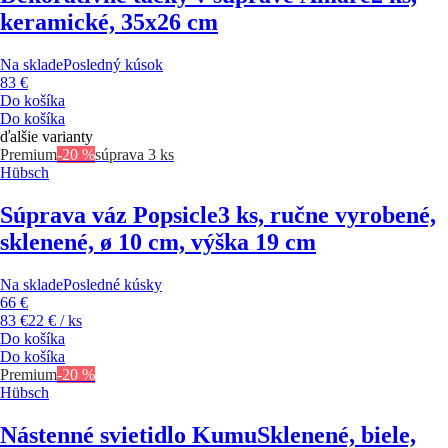
keramické, 35x26 cm
Na sklade
Posledný kúsok
83 €
Do košíka
Do košíka
ďalšie varianty
Premium
-20 %
súprava 3 ks
Hübsch
Súprava váz Popsicle
3 ks, ručne vyrobené,
sklenené, ø 10 cm, výška 19 cm
Na sklade
Posledné kúsky
66 €
83 €
22 € / ks
Do košíka
Do košíka
Premium
-20 %
Hübsch
Nástenné svietidlo Kumu
Sklenené, biele,