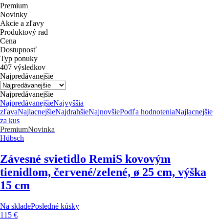
Premium
Novinky
Akcie a zľavy
Produktový rad
Cena
Dostupnosť
Typ ponuky
407 výsledkov
Najpredávanejšie
Najpredávanejšie
Najpredávanejšie
Najvyššia
zľava
Najlacnejšie
Najdrahšie
Najnovšie
Podľa hodnotenia
Najlacnejšie
za kus
Premium
Novinka
Hübsch
Závesné svietidlo Remi
S kovovým
tienidlom, červené/zelené, ø 25 cm, výška
15 cm
Na sklade
Posledné kúsky
115 €