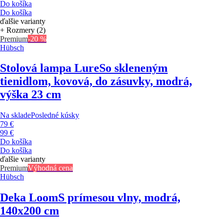
Do košíka
Do košíka
ďalšie varianty
+ Rozmery (2)
Premium
-20 %
Hübsch
Stolová lampa Lure
So skleneným
tienidlom, kovová, do zásuvky, modrá,
výška 23 cm
Na sklade
Posledné kúsky
79 €
99 €
Do košíka
Do košíka
ďalšie varianty
Premium
Výhodná cena
Hübsch
Deka Loom
S prímesou vlny, modrá,
140x200 cm