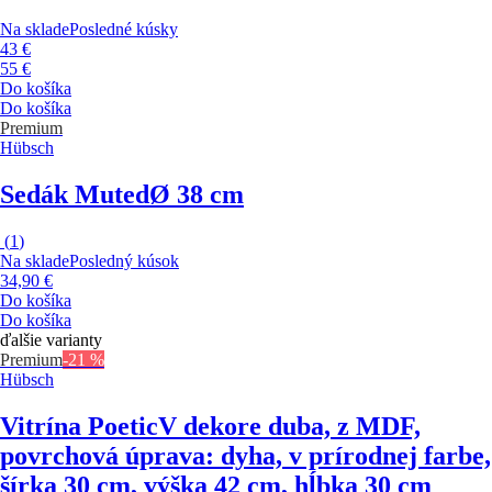
Na sklade
Posledné kúsky
43 €
55 €
Do košíka
Do košíka
Premium
Hübsch
Sedák Muted
Ø 38 cm
(
1
)
Na sklade
Posledný kúsok
34,90 €
Do košíka
Do košíka
ďalšie varianty
Premium
-21 %
Hübsch
Vitrína Poetic
V dekore duba, z MDF,
povrchová úprava: dyha, v prírodnej farbe,
šírka 30 cm, výška 42 cm, hĺbka 30 cm