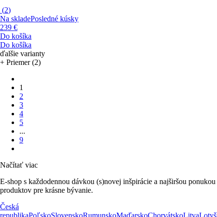
(
2
)
Na sklade
Posledné kúsky
239 €
Do košíka
Do košíka
ďalšie varianty
+ Priemer (2)
1
2
3
4
5
...
9
Načítať viac
E-shop s každodennou dávkou (s)novej inšpirácie a najširšou ponukou
produktov pre krásne bývanie.
Česká
republika
Poľsko
Slovensko
Rumunsko
Maďarsko
Chorvátsko
Litva
Lotyš