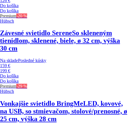
126 €
Do košíka
Do košíka
Premium
-20 %
Hübsch
Závesné svietidlo Serene
So skleneným
tienidlom, sklenené, biele, ø 32 cm, výška
30 cm
Na sklade
Posledné kúsky
159 €
199 €
Do košíka
Do košíka
Premium
-29 %
Hübsch
Vonkajšie svietidlo BringMe
LED, kovové,
na USB, so stmievačom, stolové/prenosné, ø
25 cm, výška 28 cm