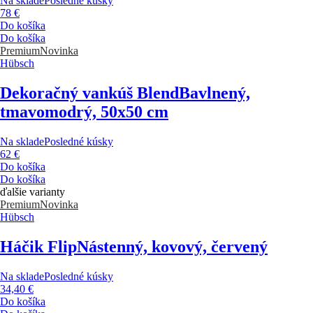
Na sklade
Posledné kúsky
78 €
Do košíka
Do košíka
Premium
Novinka
Hübsch
Dekoračný vankúš Blend
Bavlnený,
tmavomodrý, 50x50 cm
Na sklade
Posledné kúsky
62 €
Do košíka
Do košíka
ďalšie varianty
Premium
Novinka
Hübsch
Háčik Flip
Nástenný, kovový, červený
Na sklade
Posledné kúsky
34,40 €
Do košíka