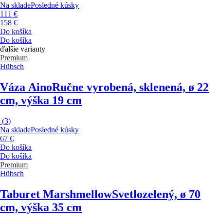
Na sklade
Posledné kúsky
111 €
158 €
Do košíka
Do košíka
ďalšie varianty
Premium
Hübsch
Váza Aino
Ručne vyrobená, sklenená, ø 22
cm, výška 19 cm
(
3
)
Na sklade
Posledné kúsky
67 €
Do košíka
Do košíka
Premium
Hübsch
Taburet Marshmellow
Svetlozelený, ø 70
cm, výška 35 cm