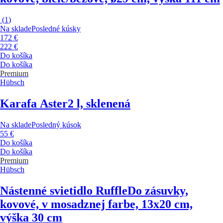
(
1
)
Na sklade
Posledné kúsky
172 €
222 €
Do košíka
Do košíka
Premium
Hübsch
Karafa Aster
2 l, sklenená
Na sklade
Posledný kúsok
55 €
Do košíka
Do košíka
Premium
Hübsch
Nástenné svietidlo Ruffle
Do zásuvky,
kovové, v mosadznej farbe, 13x20 cm,
výška 30 cm