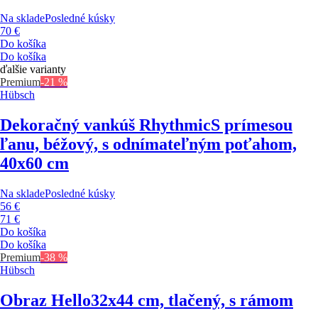
Na sklade
Posledné kúsky
70 €
Do košíka
Do košíka
ďalšie varianty
Premium
-21 %
Hübsch
Dekoračný vankúš Rhythmic
S prímesou
ľanu, béžový, s odnímateľným poťahom,
40x60 cm
Na sklade
Posledné kúsky
56 €
71 €
Do košíka
Do košíka
Premium
-38 %
Hübsch
Obraz Hello
32x44 cm, tlačený, s rámom