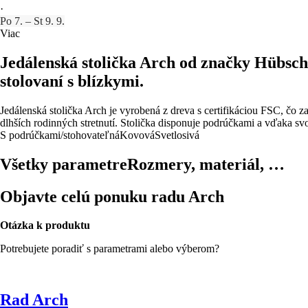
·
Po 7. – St 9. 9.
Viac
Jedálenská stolička Arch od značky Hübsch.
stolovaní s blízkymi.
Jedálenská stolička Arch je vyrobená z dreva s certifikáciou FSC, čo z
dlhších rodinných stretnutí. Stolička disponuje podrúčkami a vďaka s
S podrúčkami/stohovateľná
Kovová
Svetlosivá
Všetky parametre
Rozmery, materiál, …
Objavte celú ponuku radu Arch
Otázka k produktu
Potrebujete poradiť s parametrami alebo výberom?
Rad Arch