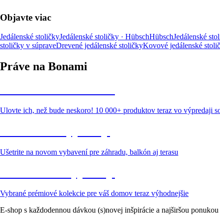
Objavte viac
Jedálenské stoličky
Jedálenské stoličky · Hübsch
Hübsch
Jedálenské stol
stoličky v súprave
Drevené jedálenské stoličky
Kovové jedálenské stoli
Práve na Bonami
Summer Sale až -40 %
Ulovte ich, než bude neskoro! 10 000+ produktov teraz vo výpredaji 
Záhrada vo výpredaji
Ušetrite na novom vybavení pre záhradu, balkón aj terasu
Prémiové vo výpredaji
Vybrané prémiové kolekcie pre váš domov teraz výhodnejšie
E-shop s každodennou dávkou (s)novej inšpirácie a najširšou ponukou