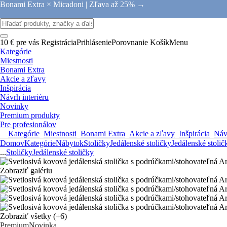
Bonami Extra × Micadoni |
Zľava až 25% →
10 € pre vás
Registrácia
Prihlásenie
Porovnanie
Košík
Menu
Kategórie
Miestnosti
Bonami Extra
Akcie a zľavy
Inšpirácia
Návrh interiéru
Novinky
Premium produkty
Pre profesionálov
Kategórie
Miestnosti
Bonami Extra
Akcie a zľavy
Inšpirácia
Návr
Domov
Kategórie
Nábytok
Stoličky
Jedálenské stoličky
Jedálenské stolič
...
Stoličky
Jedálenské stoličky
Zobraziť galériu
Zobraziť všetky
(+6)
Premium
Novinka