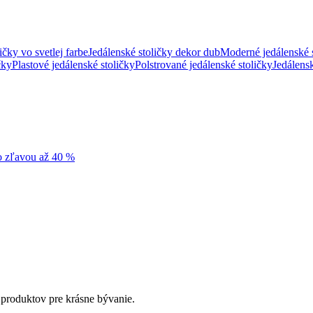
ičky vo svetlej farbe
Jedálenské stoličky dekor dub
Moderné jedálenské 
čky
Plastové jedálenské stoličky
Polstrované jedálenské stoličky
Jedálens
so zľavou až 40 %
 produktov pre krásne bývanie.