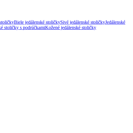
stoličky
Biele jedálenské stoličky
Sivé jedálenské stoličky
Jedálenské
ké stoličky s podrúčkami
Kožené jedálenské stoličky