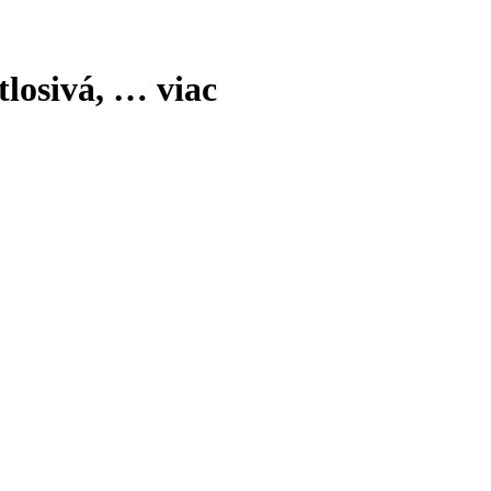
tlosivá
, …
viac