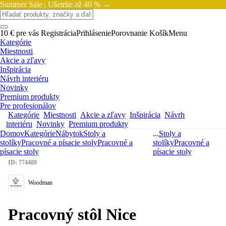
Summer Sale |
Ušetrite až 40 % →
10 € pre vás
Registrácia
Prihlásenie
Porovnanie
Košík
Menu
Kategórie
Miestnosti
Akcie a zľavy
Inšpirácia
Návrh interiéru
Novinky
Premium produkty
Pre profesionálov
Kategórie
Miestnosti
Akcie a zľavy
Inšpirácia
Návrh
interiéru
Novinky
Premium produkty
Domov
Kategórie
Nábytok
Stoly a
...
Stoly a
stolíky
Pracovné a písacie stoly
Pracovné a
stolíky
Pracovné a
písacie stoly
písacie stoly
ID: 774408
Woodman
Pracovný stôl Nice