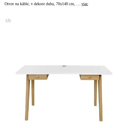
Otvor na káble, v dekore duba, 70x140 cm
, …
viac
(
2
)