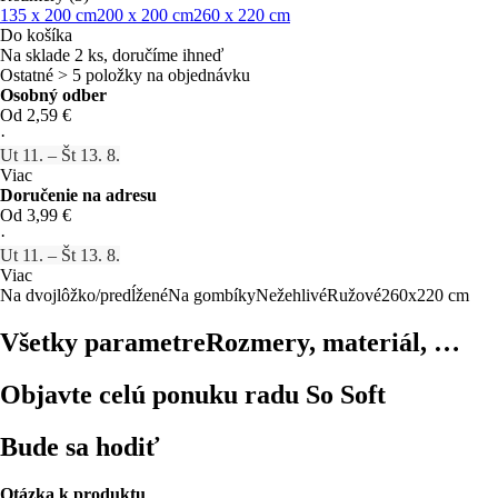
135 x 200 cm
200 x 200 cm
260 x 220 cm
Do košíka
Na sklade 2 ks, doručíme ihneď
Ostatné > 5 položky na objednávku
Osobný odber
Od 2,59 €
·
Ut 11. – Št 13. 8.
Viac
Doručenie na adresu
Od 3,99 €
·
Ut 11. – Št 13. 8.
Viac
Na dvojlôžko/predĺžené
Na gombíky
Nežehlivé
Ružové
260x220 cm
Všetky parametre
Rozmery, materiál, …
Objavte celú ponuku radu So Soft
Bude sa hodiť
Otázka k produktu