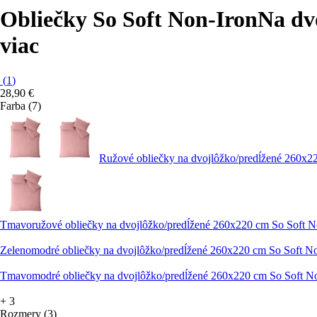
Obliečky So Soft Non-Iron
Na dv
viac
(
1
)
28,90 €
Farba (7)
Ružové obliečky na dvojlôžko/predĺžené 260x22
Tmavoružové obliečky na dvojlôžko/predĺžené 260x220 cm So Soft No
Zelenomodré obliečky na dvojlôžko/predĺžené 260x220 cm So Soft No
Tmavomodré obliečky na dvojlôžko/predĺžené 260x220 cm So Soft Non
+
3
Rozmery (3)