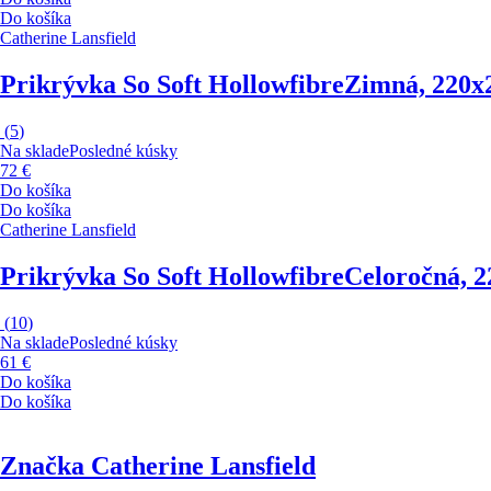
Do košíka
Catherine Lansfield
Prikrývka So Soft Hollowfibre
Zimná, 220x
(
5
)
Na sklade
Posledné kúsky
72 €
Do košíka
Do košíka
Catherine Lansfield
Prikrývka So Soft Hollowfibre
Celoročná, 
(
10
)
Na sklade
Posledné kúsky
61 €
Do košíka
Do košíka
Značka Catherine Lansfield