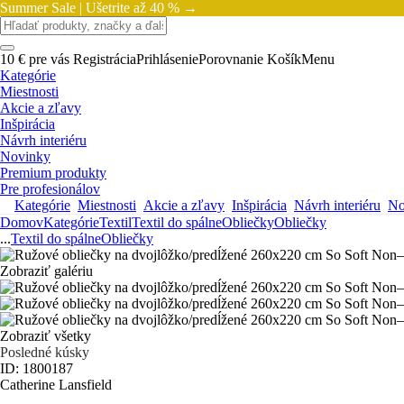
Summer Sale |
Ušetrite až 40 % →
10 € pre vás
Registrácia
Prihlásenie
Porovnanie
Košík
Menu
Kategórie
Miestnosti
Akcie a zľavy
Inšpirácia
Návrh interiéru
Novinky
Premium produkty
Pre profesionálov
Kategórie
Miestnosti
Akcie a zľavy
Inšpirácia
Návrh interiéru
No
Domov
Kategórie
Textil
Textil do spálne
Obliečky
Obliečky
...
Textil do spálne
Obliečky
Zobraziť galériu
Zobraziť všetky
Posledné kúsky
ID: 1800187
Catherine Lansfield