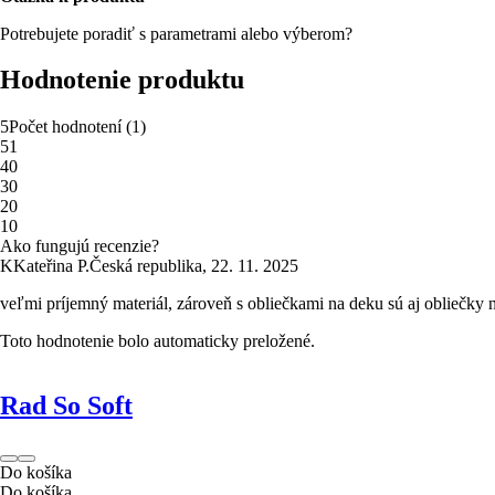
Potrebujete poradiť s parametrami alebo výberom?
Hodnotenie produktu
5
Počet hodnotení
(
1
)
5
1
4
0
3
0
2
0
1
0
Ako fungujú recenzie?
K
Kateřina P.
Česká republika
,
22. 11. 2025
veľmi príjemný materiál, zároveň s obliečkami na deku sú aj obliečky 
Toto hodnotenie bolo automaticky preložené.
Rad So Soft
Do košíka
Do košíka