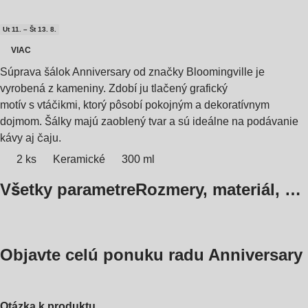
Ut 11. – Št 13. 8.
VIAC
Súprava šálok Anniversary od značky Bloomingville je
vyrobená z kameniny. Zdobí ju tlačený grafický
motív s vtáčikmi, ktorý pôsobí pokojným a dekoratívnym
dojmom. Šálky majú zaoblený tvar a sú ideálne na podávanie
kávy aj čaju.
2 ks
Keramické
300 ml
Všetky parametre
Rozmery, materiál, …
Objavte celú ponuku radu Anniversary
Otázka k produktu