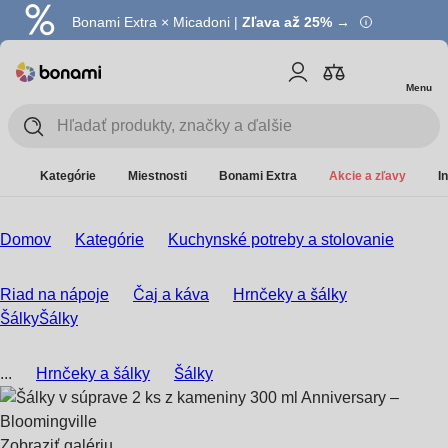
Bonami Extra × Micadoni |
Zľava až 25% →
Menu
Kategórie
Miestnosti
Bonami Extra
Akcie a zľavy
I
Domov
Kategórie
Kuchynské potreby a stolovanie
Riad na nápoje
Čaj a káva
Hrnčeky a šálky
Šálky
Šálky
...
Hrnčeky a šálky
Šálky
Zobraziť galériu