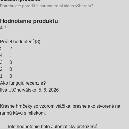
Potrebujete poradiť s parametrami alebo výberom?
Hodnotenie produktu
4.7
Počet hodnotení
(
3
)
5
2
4
1
3
0
2
0
1
0
Ako fungujú recenzie?
I
Iva U.
Chorvátsko
,
5. 6. 2026
Krásne hrnčeky so vzorom vtáčika, presne ako stvorené na
rannú kávu s mliekom.
Toto hodnotenie bolo automaticky preložené.