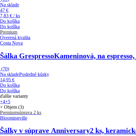
Na sklade
47 €
7,83 € / ks
Do košíka
Do košíka
Premium
Overená kvalita
Costa Nova
Šálka Grespresso
Kameninová, na espresso,
(
70
)
Na sklade
Posledné kúsky
14,95 €
Do košíka
Do košíka
ďalšie varianty
+4
+5
+ Objem (3)
Premium
súprava 2 ks
Bloomingville
Šálky v súprave Anniversary
2 ks, keramick