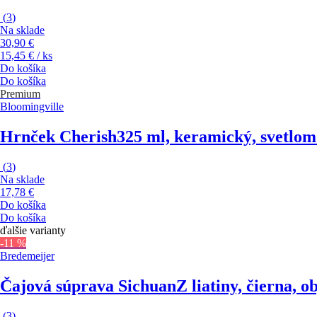
(
3
)
Na sklade
30,90 €
15,45 € / ks
Do košíka
Do košíka
Premium
Bloomingville
Hrnček Cherish
325 ml, keramický, svetlo
(
3
)
Na sklade
17,78 €
Do košíka
Do košíka
ďalšie varianty
-11 %
Bredemeijer
Čajová súprava Sichuan
Z liatiny, čierna, o
(
3
)