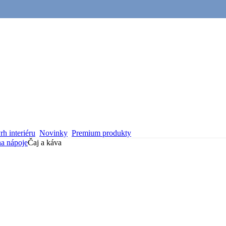
h interiéru
Novinky
Premium produkty
na nápoje
Čaj a káva