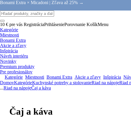
Bonami Extra × Micadoni |
Zľava až 25% →
10 € pre vás
Registrácia
Prihlásenie
Porovnanie
Košík
Menu
Kategórie
Miestnosti
Bonami Extra
Akcie a zľavy
Inšpirácia
Návrh interiéru
Novinky
Premium produkty
Pre profesionálov
Kategórie
Miestnosti
Bonami Extra
Akcie a zľavy
Inšpirácia
Návr
Domov
Kategórie
Kuchynské potreby a stolovanie
Riad na nápoje
Riad 
...
Riad na nápoje
Čaj a káva
Čaj a káva