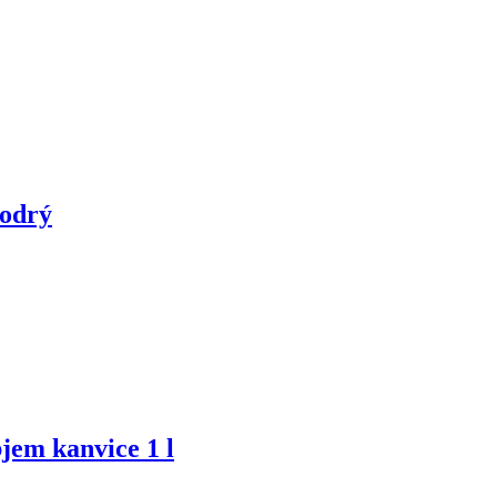
modrý
bjem kanvice 1 l