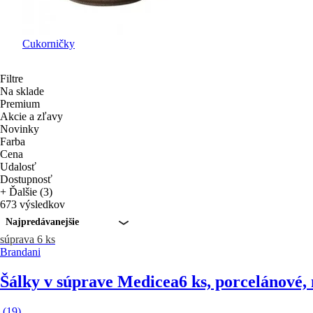
Cukorničky
Filtre
Na sklade
Premium
Akcie a zľavy
Novinky
Farba
Cena
Udalosť
Dostupnosť
+ Ďalšie (3)
673 výsledkov
Najpredávanejšie
súprava 6 ks
Brandani
Šálky v súprave Medicea
6 ks, porcelánové,
(
19
)