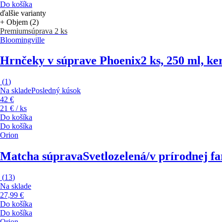
Do košíka
ďalšie varianty
+ Objem (2)
Premium
súprava 2 ks
Bloomingville
Hrnčeky v súprave Phoenix
2 ks, 250 ml, k
(
1
)
Na sklade
Posledný kúsok
42 €
21 € / ks
Do košíka
Do košíka
Orion
Matcha súprava
Svetlozelená/v prírodnej f
(
13
)
Na sklade
27,99 €
Do košíka
Do košíka
Orion