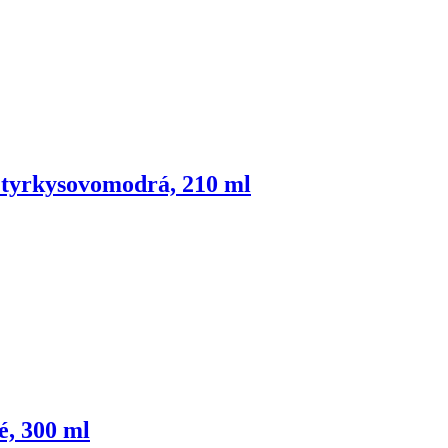
 tyrkysovomodrá, 210 ml
é, 300 ml