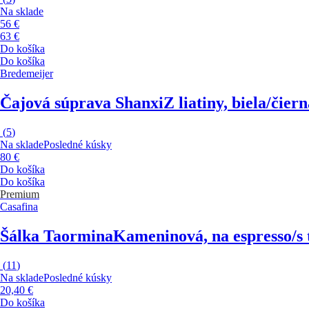
Na sklade
56 €
63 €
Do košíka
Do košíka
Bredemeijer
Čajová súprava Shanxi
Z liatiny, biela/čie
(
5
)
Na sklade
Posledné kúsky
80 €
Do košíka
Do košíka
Premium
Casafina
Šálka Taormina
Kameninová, na espresso/s 
(
11
)
Na sklade
Posledné kúsky
20,40 €
Do košíka