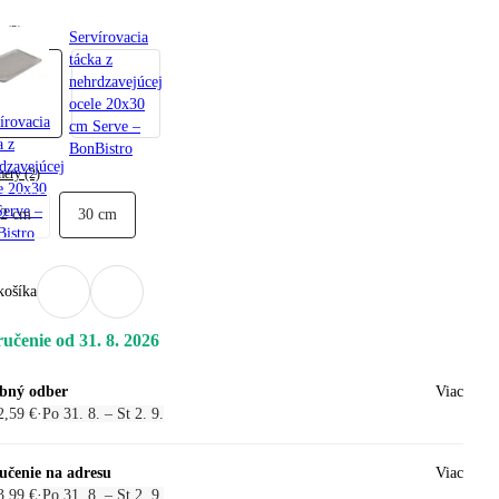
a (2)
Servírovacia
tácka z
nehrdzavejúcej
ocele 20x30
írovacia
cm Serve –
a z
BonBistro
dzavejúcej
ery (2)
e 20x30
erve –
22 cm
30 cm
istro
košíka
učenie od 31. 8. 2026
bný odber
Viac
2,59 €
·
Po 31. 8. – St 2. 9.
učenie na adresu
Viac
3,99 €
·
Po 31. 8. – St 2. 9.