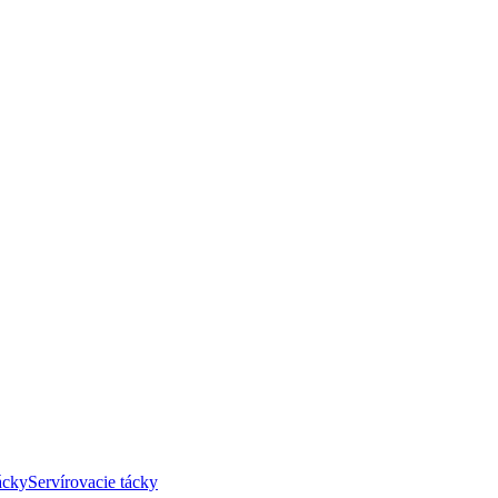
ácky
Servírovacie tácky