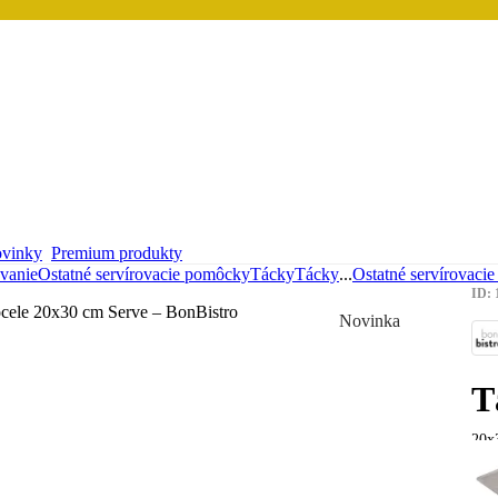
vinky
Premium produkty
ovanie
Ostatné servírovacie pomôcky
Tácky
Tácky
...
Ostatné servírovaci
ID: 
Novinka
T
20x3
15