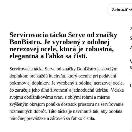
Zobraziť v
2
Servírovacia tácka Serve od značky
S
BonBistro. Je vyrobený z odolnej
nerezovej ocele, ktorá je robustná,
Z
elegantná a ľahko sa čistí.
V
R
Servírovacia tácka Serve od značky BonBistro je skvelým
doplnkom pre každú kuchyňu, ktorý oceníte pri podávaní
pokrmov aj doplnkov. Je vyrobený z odolnej nerezovej ocele,
O
čo zaručuje jeho dlhú životnosť a jednoduchú údržbu. Vďaka
svojmu obdĺžnikovému tvaru s oblými rohmi a mierne
zvýšeným okrajom ponúka dostatok priestoru na servírovanie
rozmanitých dobrôt. Táto tácka je navrhnutá tak, aby odolala
náročnej prevádzke a zároveň sa ľahko čistila.