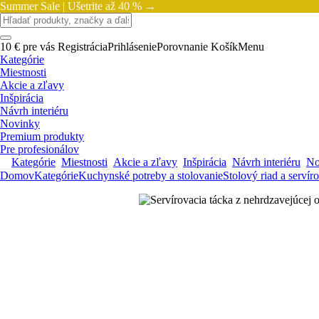
Summer Sale |
Ušetrite až 40 % →
10 € pre vás
Registrácia
Prihlásenie
Porovnanie
Košík
Menu
Kategórie
Miestnosti
Akcie a zľavy
Inšpirácia
Návrh interiéru
Novinky
Premium produkty
Pre profesionálov
Kategórie
Miestnosti
Akcie a zľavy
Inšpirácia
Návrh interiéru
No
Domov
Kategórie
Kuchynské potreby a stolovanie
Stolový riad a servír