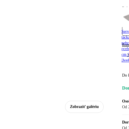
Farb
Serv
táck
nehr
Rozm
ocel
cm S
BonB
Do 
Dor
Oso
Zobraziť galériu
Od 
Dor
Od 