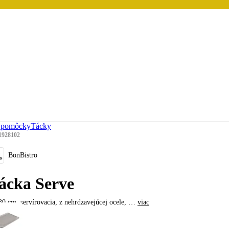
e pomôcky
Tácky
1928102
BonBistro
ácka Serve
0 cm, servírovacia, z nehrdzavejúcej ocele
, …
viac
,20 €