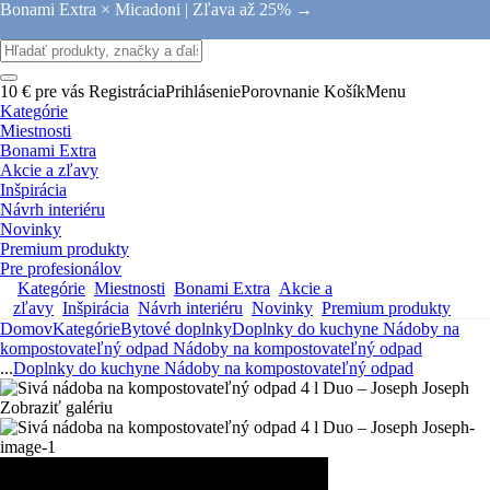
Bonami Extra × Micadoni |
Zľava až 25% →
10 € pre vás
Registrácia
Prihlásenie
Porovnanie
Košík
Menu
Kategórie
Miestnosti
Bonami Extra
Akcie a zľavy
Inšpirácia
Návrh interiéru
Novinky
Premium produkty
Pre profesionálov
Kategórie
Miestnosti
Bonami Extra
Akcie a
zľavy
Inšpirácia
Návrh interiéru
Novinky
Premium produkty
Domov
Kategórie
Bytové doplnky
Doplnky do kuchyne
Nádoby na
kompostovateľný odpad
Nádoby na kompostovateľný odpad
...
Doplnky do kuchyne
Nádoby na kompostovateľný odpad
Zobraziť galériu