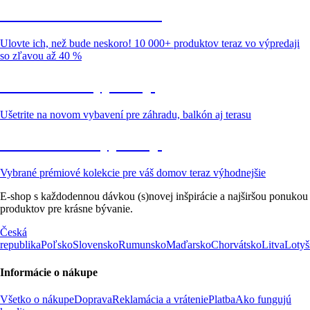
Summer Sale až -40 %
Ulovte ich, než bude neskoro! 10 000+ produktov teraz vo výpredaji
so zľavou až 40 %
Záhrada vo výpredaji
Ušetrite na novom vybavení pre záhradu, balkón aj terasu
Prémiové vo výpredaji
Vybrané prémiové kolekcie pre váš domov teraz výhodnejšie
E-shop s každodennou dávkou (s)novej inšpirácie a najširšou ponukou
produktov pre krásne bývanie.
Česká
republika
Poľsko
Slovensko
Rumunsko
Maďarsko
Chorvátsko
Litva
Lotyš
Informácie o nákupe
Všetko o nákupe
Doprava
Reklamácia a vrátenie
Platba
Ako fungujú