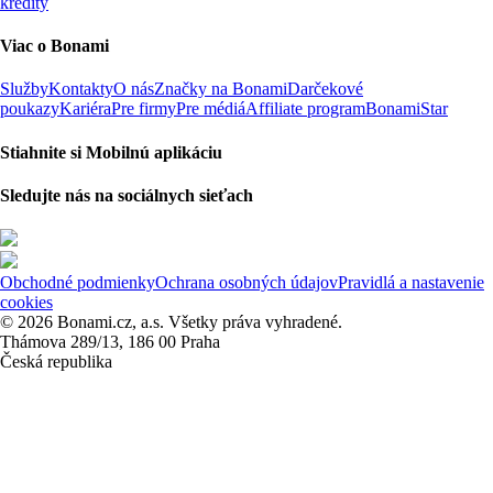
kredity
Viac o Bonami
Služby
Kontakty
O nás
Značky na Bonami
Darčekové
poukazy
Kariéra
Pre firmy
Pre médiá
Affiliate program
BonamiStar
Stiahnite si Mobilnú aplikáciu
Sledujte nás na sociálnych sieťach
Obchodné podmienky
Ochrana osobných údajov
Pravidlá a nastavenie
cookies
© 2026 Bonami.cz, a.s. Všetky práva vyhradené.
Thámova 289/13, 186 00 Praha
Česká republika