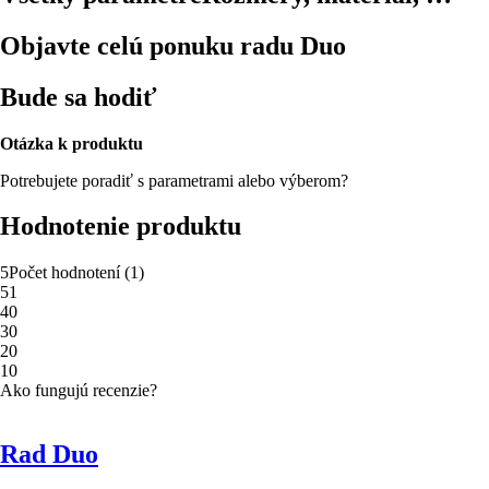
Objavte celú ponuku radu Duo
Bude sa hodiť
Otázka k produktu
Potrebujete poradiť s parametrami alebo výberom?
Hodnotenie produktu
5
Počet hodnotení
(
1
)
5
1
4
0
3
0
2
0
1
0
Ako fungujú recenzie?
Rad Duo