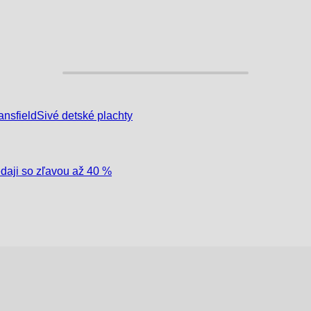
ansfield
Sivé detské plachty
edaji so zľavou až 40 %