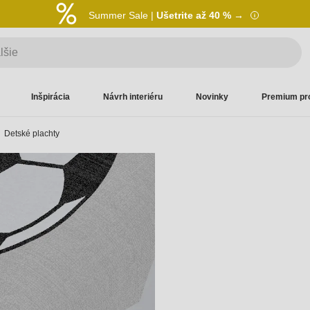
Summer Sale |
Ušetrite až 40 % →
Inšpirácia
Návrh interiéru
Novinky
Premium pr
Detské plachty