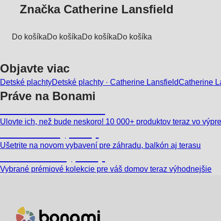
Značka Catherine Lansfield
Do košíka
Do košíka
Do košíka
Do košíka
Objavte viac
Detské plachty
Detské plachty · Catherine Lansfield
Catherine L
Práve na Bonami
Summer Sale až -40 %
Ulovte ich, než bude neskoro! 10 000+ produktov teraz vo výpr
Záhrada vo výpredaji
Ušetrite na novom vybavení pre záhradu, balkón aj terasu
Prémiové vo výpredaji
Vybrané prémiové kolekcie pre váš domov teraz výhodnejšie