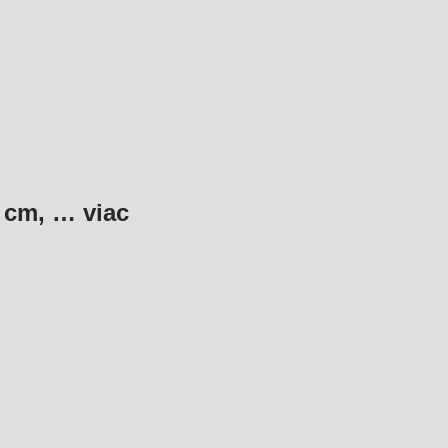
0 cm
, …
viac