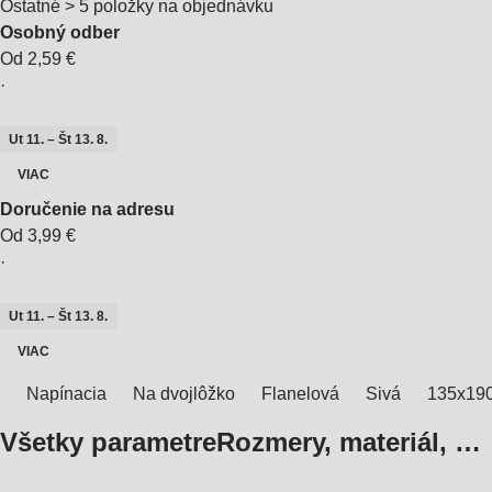
Ostatné > 5 položky na objednávku
Osobný odber
Od 2,59 €
·
Ut 11. – Št 13. 8.
VIAC
Doručenie na adresu
Od 3,99 €
·
Ut 11. – Št 13. 8.
VIAC
Napínacia
Na dvojlôžko
Flanelová
Sivá
135x19
Všetky parametre
Rozmery, materiál, …