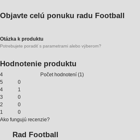
Objavte celú ponuku radu Football
Otázka k produktu
Potrebujete poradiť s parametrami alebo výberom?
Hodnotenie produktu
4
Počet hodnotení
(
1
)
5
0
4
1
3
0
2
0
1
0
Ako fungujú recenzie?
Rad Football