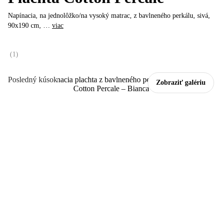
Napínacia, na jednolôžko/na vysoký matrac, z bavlneného perkálu, sivá,
90x190 cm
, …
viac
(
1
)
Posledný kúsok
Zobraziť galériu