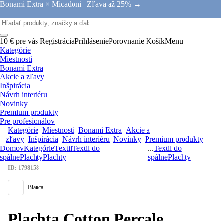
Bonami Extra × Micadoni |
Zľava až 25% →
10 € pre vás
Registrácia
Prihlásenie
Porovnanie
Košík
Menu
Kategórie
Miestnosti
Bonami Extra
Akcie a zľavy
Inšpirácia
Návrh interiéru
Novinky
Premium produkty
Pre profesionálov
Kategórie
Miestnosti
Bonami Extra
Akcie a
zľavy
Inšpirácia
Návrh interiéru
Novinky
Premium produkty
Domov
Kategórie
Textil
Textil do
...
Textil do
spálne
Plachty
Plachty
spálne
Plachty
ID: 1798158
Bianca
Plachta Cotton Percale