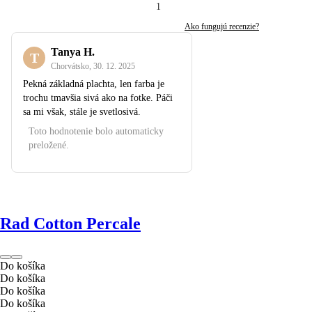
1
Ako fungujú recenzie?
Tanya H.
T
Chorvátsko
,
30. 12. 2025
Pekná základná plachta, len farba je
trochu tmavšia sivá ako na fotke. Páči
sa mi však, stále je svetlosivá.
Toto hodnotenie bolo automaticky
preložené.
Rad Cotton Percale
Do košíka
Do košíka
Do košíka
Do košíka