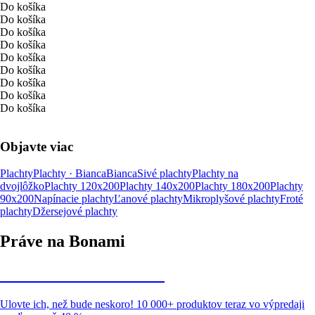
Do košíka
Do košíka
Do košíka
Do košíka
Do košíka
Do košíka
Do košíka
Do košíka
Do košíka
Objavte viac
Plachty
Plachty · Bianca
Bianca
Sivé plachty
Plachty na
dvojlôžko
Plachty 120x200
Plachty 140x200
Plachty 180x200
Plachty
90x200
Napínacie plachty
Ľanové plachty
Mikroplyšové plachty
Froté
plachty
Džersejové plachty
Práve na Bonami
Summer Sale až -40 %
Ulovte ich, než bude neskoro! 10 000+ produktov teraz vo výpredaji