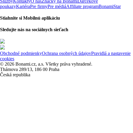
Služby
Kontakty
O nás
Značky na Bonami
Darčekové
poukazy
Kariéra
Pre firmy
Pre médiá
Affiliate program
BonamiStar
Stiahnite si Mobilnú aplikáciu
Sledujte nás na sociálnych sieťach
Obchodné podmienky
Ochrana osobných údajov
Pravidlá a nastavenie
cookies
© 2026 Bonami.cz, a.s. Všetky práva vyhradené.
Thámova 289/13, 186 00 Praha
Česká republika