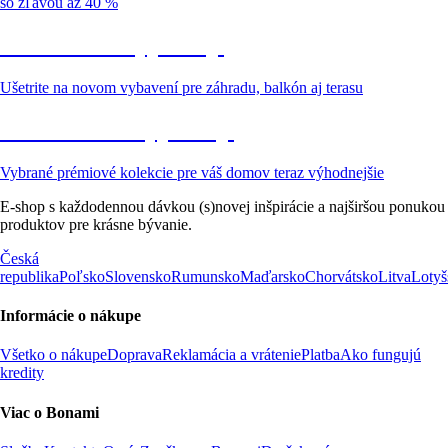
so zľavou až 40 %
Záhrada vo výpredaji
Ušetrite na novom vybavení pre záhradu, balkón aj terasu
Prémiové vo výpredaji
Vybrané prémiové kolekcie pre váš domov teraz výhodnejšie
E-shop s každodennou dávkou (s)novej inšpirácie a najširšou ponukou
produktov pre krásne bývanie.
Česká
republika
Poľsko
Slovensko
Rumunsko
Maďarsko
Chorvátsko
Litva
Lotyš
Informácie o nákupe
Všetko o nákupe
Doprava
Reklamácia a vrátenie
Platba
Ako fungujú
kredity
Viac o Bonami