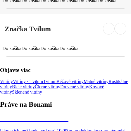
Do košíka
Do košíka
Do košíka
Do košíka
Do košíka
Do košíka
Značka Tvilum
Do košíka
Do košíka
Do košíka
Do košíka
Objavte viac
Vitríny
Vitríny · Tvilum
Tvilum
Béžové vitríny
Matné vitríny
Rustikálne
vitríny
Biele vitríny
Čierne vitríny
Drevené vitríny
Kovové
vitríny
Sklenené vitríny
Práve na Bonami
Summer Sale až -40 %
Ulovte ich, než bude neskoro! 10 000+ produktov teraz vo výpredaji