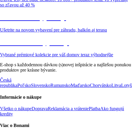
so zľavou až 40 %
Záhrada vo výpredaji
Ušetrite na novom vybavení pre záhradu, balkón aj terasu
Prémiové vo výpredaji
Vybrané prémiové kolekcie pre váš domov teraz výhodnejšie
E-shop s každodennou dávkou (s)novej inšpirácie a najširšou ponukou
produktov pre krásne bývanie.
Česká
republika
Poľsko
Slovensko
Rumunsko
Maďarsko
Chorvátsko
Litva
Lotyš
Informácie o nákupe
Všetko o nákupe
Doprava
Reklamácia a vrátenie
Platba
Ako fungujú
kredity
Viac o Bonami