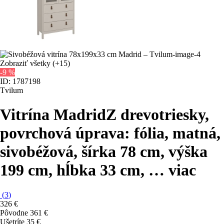
Zobraziť všetky
(+15)
-9 %
ID: 1787198
Tvilum
Vitrína Madrid
Z drevotriesky,
povrchová úprava: fólia, matná,
sivobéžová, šírka 78 cm, výška
199 cm, hĺbka 33 cm
, …
viac
(
3
)
326 €
Pôvodne
361 €
Ušetríte 35 €