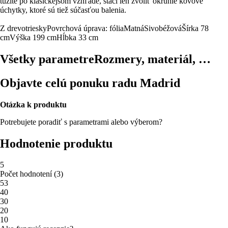
túžite po klasickejšom vzhľade, stačí len zvoliť okrúhle kovové
úchytky, ktoré sú tiež súčasťou balenia.
Z drevotriesky
Povrchová úprava: fólia
Matná
Sivobéžová
Šírka 78
cm
Výška 199 cm
Hĺbka 33 cm
Všetky parametre
Rozmery, materiál, …
Objavte celú ponuku radu Madrid
Otázka k produktu
Potrebujete poradiť s parametrami alebo výberom?
Hodnotenie produktu
5
Počet hodnotení
(
3
)
5
3
4
0
3
0
2
0
1
0