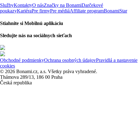
Služby
Kontakty
O nás
Značky na Bonami
Darčekové
poukazy
Kariéra
Pre firmy
Pre médiá
Affiliate program
BonamiStar
Stiahnite si Mobilnú aplikáciu
Sledujte nás na sociálnych sieťach
Obchodné podmienky
Ochrana osobných údajov
Pravidlá a nastavenie
cookies
© 2026 Bonami.cz, a.s. Všetky práva vyhradené.
Thámova 289/13, 186 00 Praha
Česká republika