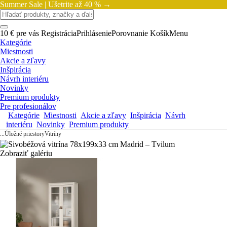
Summer Sale |
Ušetrite až 40 % →
10 € pre vás
Registrácia
Prihlásenie
Porovnanie
Košík
Menu
Kategórie
Miestnosti
Akcie a zľavy
Inšpirácia
Návrh interiéru
Novinky
Premium produkty
Pre profesionálov
Kategórie
Miestnosti
Akcie a zľavy
Inšpirácia
Návrh
interiéru
Novinky
Premium produkty
...
Úložné priestory
Vitríny
Zobraziť galériu