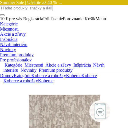
Summer Sale |
Ušetrite až 40 % →
10 € pre vás
Registrácia
Prihlásenie
Porovnanie
Košík
Menu
Kategórie
Miestnosti
Akcie a zľavy
Inšpirácia
Návrh interiéru
Novinky
Premium produkty
Pre profesionálov
Kategórie
Miestnosti
Akcie a zľavy
Inšpirácia
Návrh
interiéru
Novinky
Premium produkty
Domov
Kategórie
Koberce a rohožky
Koberce
Koberce
...
Koberce a rohožky
Koberce