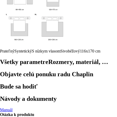
Prateľný
Syntetický
S nízkym vlasom
Sivobéžový
116x170 cm
Všetky parametre
Rozmery, materiál, …
Objavte celú ponuku radu Chaplin
Bude sa hodiť
Návody a dokumenty
Manuál
Otázka k produktu