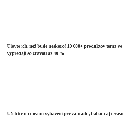
Summer Sale až
-40 %
Ulovte ich, než bude neskoro! 10 000+ produktov teraz vo
výpredaji so zľavou až 40 %
Záhrada vo
výpredaji
Ušetrite na novom vybavení pre záhradu, balkón aj terasu
Prémiové vo