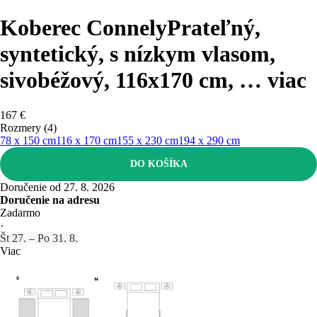
Koberec Connely
Prateľný,
syntetický, s nízkym vlasom,
sivobéžový, 116x170 cm
, …
viac
167 €
Rozmery (4)
78 x 150 cm
116 x 170 cm
155 x 230 cm
194 x 290 cm
DO KOŠÍKA
Doručenie od 27. 8. 2026
Doručenie na adresu
Zadarmo
·
Št 27. – Po 31. 8.
Viac