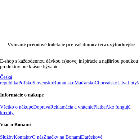
výpredaji
Vybrané prémiové kolekcie pre váš domov teraz výhodnejšie
E-shop s každodennou dávkou (s)novej inšpirácie a najširšou ponukou
produktov pre krásne bývanie.
Česká
republika
Poľsko
Slovensko
Rumunsko
Maďarsko
Chorvátsko
Litva
Lotyš
Informácie o nákupe
Všetko o nákupe
Doprava
Reklamácia a vrátenie
Platba
Ako fungujú
kredity
Viac o Bonami
Služby
Kontakty
O nás
Značky na Bonami
Darčekové