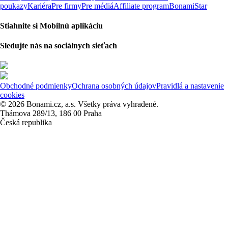
poukazy
Kariéra
Pre firmy
Pre médiá
Affiliate program
BonamiStar
Stiahnite si Mobilnú aplikáciu
Sledujte nás na sociálnych sieťach
Obchodné podmienky
Ochrana osobných údajov
Pravidlá a nastavenie
cookies
© 2026 Bonami.cz, a.s. Všetky práva vyhradené.
Thámova 289/13, 186 00 Praha
Česká republika