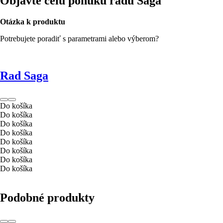
Objavte celú ponuku radu Saga
Otázka k produktu
Potrebujete poradiť s parametrami alebo výberom?
Rad Saga
Do košíka
Do košíka
Do košíka
Do košíka
Do košíka
Do košíka
Do košíka
Do košíka
Podobné produkty