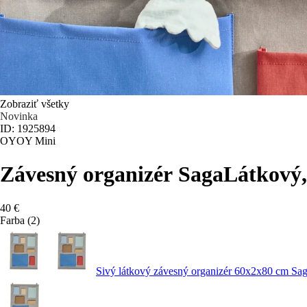
Zobraziť všetky
Novinka
ID: 1925894
OYOY Mini
Závesný organizér Saga
Látkový,
40 €
Farba (2)
Sivý látkový závesný organizér 60x2x80 cm S