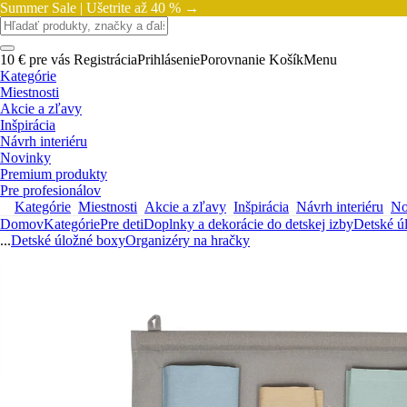
Summer Sale |
Ušetrite až 40 % →
10 € pre vás
Registrácia
Prihlásenie
Porovnanie
Košík
Menu
Kategórie
Miestnosti
Akcie a zľavy
Inšpirácia
Návrh interiéru
Novinky
Premium produkty
Pre profesionálov
Kategórie
Miestnosti
Akcie a zľavy
Inšpirácia
Návrh interiéru
No
Domov
Kategórie
Pre deti
Doplnky a dekorácie do detskej izby
Detské ú
...
Detské úložné boxy
Organizéry na hračky