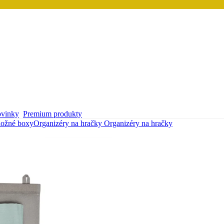
vinky
Premium produkty
ložné boxy
Organizéry na hračky
Organizéry na hračky