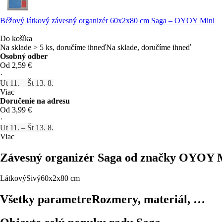
Béžový látkový závesný organizér 60x2x80 cm Saga – OYOY Mini
Do košíka
Na sklade > 5 ks, doručíme ihneď
Na sklade, doručíme ihneď
Osobný odber
Od 2,59 €
·
Ut 11. – Št 13. 8.
Viac
Doručenie na adresu
Od 3,99 €
·
Ut 11. – Št 13. 8.
Viac
Závesný organizér Saga od značky OYOY Min
Látkový
Sivý
60x2x80 cm
Všetky parametre
Rozmery, materiál, …