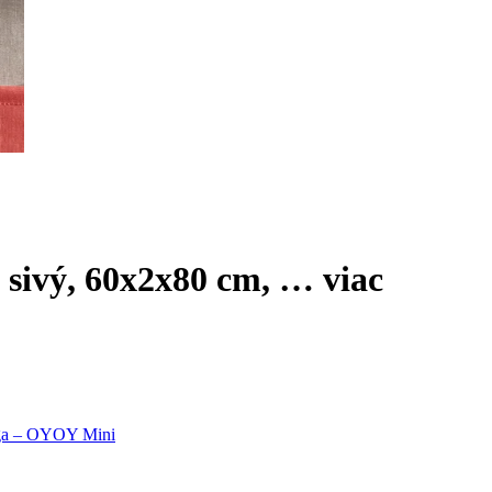
 sivý, 60x2x80 cm
, …
viac
aga – OYOY Mini