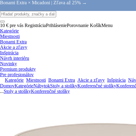
Bonami Extra × Micadoni |
Zľava až 25% →
10 € pre vás
Registrácia
Prihlásenie
Porovnanie
Košík
Menu
Kategórie
Miestnosti
Bonami Extra
Akcie a zľavy
Inšpirácia
Návrh interiéru
Novinky
Premium produkty
Pre profesionálov
Kategórie
Miestnosti
Bonami Extra
Akcie a zľavy
Inšpirácia
Návr
Domov
Kategórie
Nábytok
Stoly a stolíky
Konferenčné stolíky
Konferenč
...
Stoly a stolíky
Konferenčné stolíky