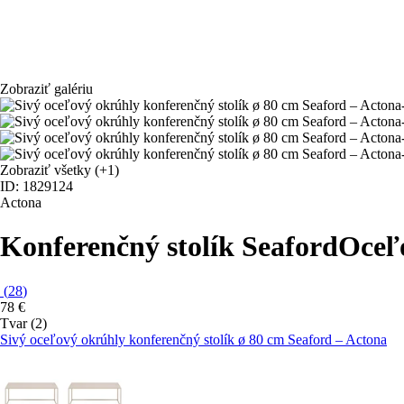
Zobraziť galériu
Zobraziť všetky
(+1)
ID: 1829124
Actona
Konferenčný stolík Seaford
Oceľo
(
28
)
78 €
Tvar (2)
Sivý oceľový okrúhly konferenčný stolík ø 80 cm Seaford – Actona