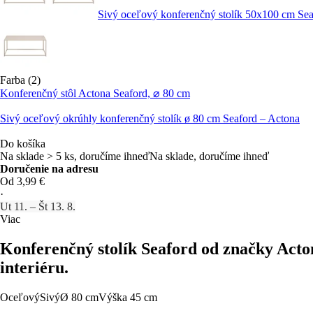
Sivý oceľový konferenčný stolík 50x100 cm Sea
Farba (2)
Konferenčný stôl Actona Seaford, ⌀ 80 cm
Sivý oceľový okrúhly konferenčný stolík ø 80 cm Seaford – Actona
Do košíka
Na sklade > 5 ks, doručíme ihneď
Na sklade, doručíme ihneď
Doručenie na adresu
Od 3,99 €
·
Ut 11. – Št 13. 8.
Viac
Konferenčný stolík Seaford od značky Act
interiéru.
Oceľový
Sivý
Ø 80 cm
Výška 45 cm