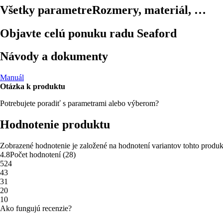
Všetky parametre
Rozmery, materiál, …
Objavte celú ponuku radu Seaford
Návody a dokumenty
Manuál
Otázka k produktu
Potrebujete poradiť s parametrami alebo výberom?
Hodnotenie produktu
Zobrazené hodnotenie je založené na hodnotení variantov tohto produk
4.8
Počet hodnotení
(
28
)
5
24
4
3
3
1
2
0
1
0
Ako fungujú recenzie?