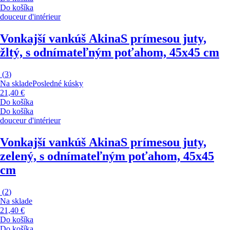
Do košíka
douceur d'intérieur
Vonkajší vankúš Akina
S prímesou juty,
žltý, s odnímateľným poťahom, 45x45 cm
(
3
)
Na sklade
Posledné kúsky
21,40 €
Do košíka
Do košíka
douceur d'intérieur
Vonkajší vankúš Akina
S prímesou juty,
zelený, s odnímateľným poťahom, 45x45
cm
(
2
)
Na sklade
21,40 €
Do košíka
Do košíka