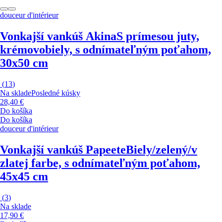
douceur d'intérieur
Vonkajší vankúš Akina
S prímesou juty,
krémovobiely, s odnímateľným poťahom,
30x50 cm
(
13
)
Na sklade
Posledné kúsky
28,40 €
Do košíka
Do košíka
douceur d'intérieur
Vonkajší vankúš Papeete
Biely/zelený/v
zlatej farbe, s odnímateľným poťahom,
45x45 cm
(
3
)
Na sklade
17,90 €