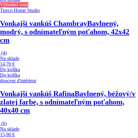
Výhodná cena
Tiseco Home Studio
Vonkajší vankúš Chambray
Bavlnený,
modrý, s odnímateľným poťahom, 42x42
cm
(
4
)
Na sklade
14,70 €
Do košíka
Do košíka
douceur d'intérieur
Vonkajší vankúš Rafina
Bavlnený, béžový/v
zlatej farbe, s odnímateľným poťahom,
40x40 cm
(
6
)
Na sklade
15,90 €