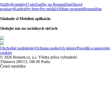
Služby
Kontakty
O nás
Značky na Bonami
Darčekové
poukazy
Kariéra
Pre firmy
Pre médiá
Affiliate program
BonamiStar
Stiahnite si Mobilnú aplikáciu
Sledujte nás na sociálnych sieťach
Obchodné podmienky
Ochrana osobných údajov
Pravidlá a nastavenie
cookies
© 2026 Bonami.cz, a.s. Všetky práva vyhradené.
Thámova 289/13, 186 00 Praha
Česká republika