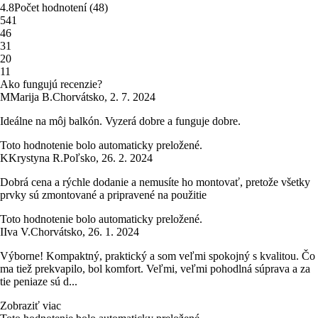
4.8
Počet hodnotení
(
48
)
5
41
4
6
3
1
2
0
1
1
Ako fungujú recenzie?
M
Marija B.
Chorvátsko
,
2. 7. 2024
Ideálne na môj balkón. Vyzerá dobre a funguje dobre.
Toto hodnotenie bolo automaticky preložené.
K
Krystyna R.
Poľsko
,
26. 2. 2024
Dobrá cena a rýchle dodanie a nemusíte ho montovať, pretože všetky
prvky sú zmontované a pripravené na použitie
Toto hodnotenie bolo automaticky preložené.
I
Iva V.
Chorvátsko
,
26. 1. 2024
Výborne! Kompaktný, praktický a som veľmi spokojný s kvalitou. Čo
ma tiež prekvapilo, bol komfort. Veľmi, veľmi pohodlná súprava a za
tie peniaze sú d...
Zobraziť viac