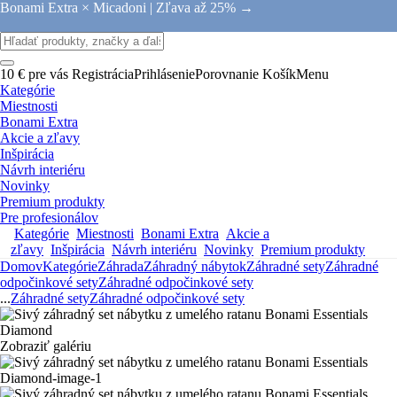
Bonami Extra × Micadoni |
Zľava až 25% →
10 € pre vás
Registrácia
Prihlásenie
Porovnanie
Košík
Menu
Kategórie
Miestnosti
Bonami Extra
Akcie a zľavy
Inšpirácia
Návrh interiéru
Novinky
Premium produkty
Pre profesionálov
Kategórie
Miestnosti
Bonami Extra
Akcie a
zľavy
Inšpirácia
Návrh interiéru
Novinky
Premium produkty
Domov
Kategórie
Záhrada
Záhradný nábytok
Záhradné sety
Záhradné
odpočinkové sety
Záhradné odpočinkové sety
...
Záhradné sety
Záhradné odpočinkové sety
Zobraziť galériu