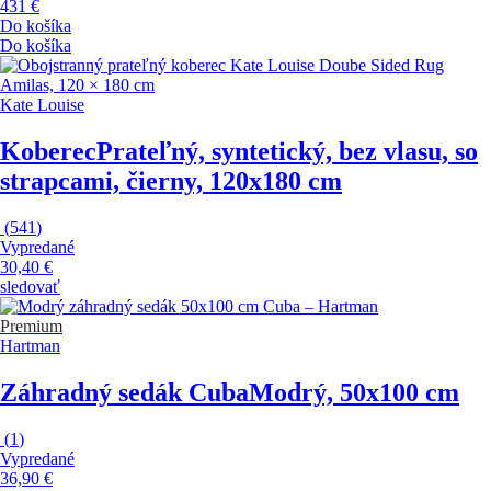
431 €
Do košíka
Do košíka
Kate Louise
Koberec
Prateľný, syntetický, bez vlasu, so
strapcami, čierny, 120x180 cm
(
541
)
Vypredané
30,40 €
sledovať
Premium
Hartman
Záhradný sedák Cuba
Modrý, 50x100 cm
(
1
)
Vypredané
36,90 €