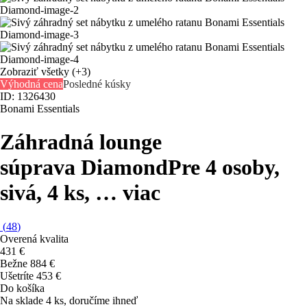
Zobraziť všetky
(+3)
Výhodná cena
Posledné kúsky
ID: 1326430
Bonami Essentials
Záhradná lounge
súprava Diamond
Pre 4 osoby,
sivá, 4 ks
, …
viac
(
48
)
Overená kvalita
431 €
Bežne 884 €
Ušetríte 453 €
Do košíka
Na sklade 4 ks, doručíme ihneď