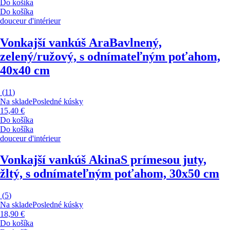
Do košíka
Do košíka
douceur d'intérieur
Vonkajší vankúš Ara
Bavlnený,
zelený/ružový, s odnímateľným poťahom,
40x40 cm
(
11
)
Na sklade
Posledné kúsky
15,40 €
Do košíka
Do košíka
douceur d'intérieur
Vonkajší vankúš Akina
S prímesou juty,
žltý, s odnímateľným poťahom, 30x50 cm
(
5
)
Na sklade
Posledné kúsky
18,90 €
Do košíka