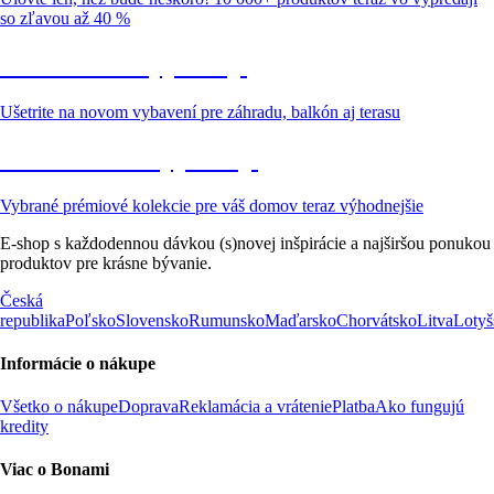
so zľavou až 40 %
Záhrada vo výpredaji
Ušetrite na novom vybavení pre záhradu, balkón aj terasu
Prémiové vo výpredaji
Vybrané prémiové kolekcie pre váš domov teraz výhodnejšie
E-shop s každodennou dávkou (s)novej inšpirácie a najširšou ponukou
produktov pre krásne bývanie.
Česká
republika
Poľsko
Slovensko
Rumunsko
Maďarsko
Chorvátsko
Litva
Lotyš
Informácie o nákupe
Všetko o nákupe
Doprava
Reklamácia a vrátenie
Platba
Ako fungujú
kredity
Viac o Bonami