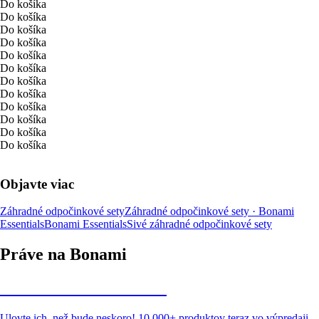
Do košíka
Do košíka
Do košíka
Do košíka
Do košíka
Do košíka
Do košíka
Do košíka
Do košíka
Do košíka
Do košíka
Do košíka
Objavte viac
Záhradné odpočinkové sety
Záhradné odpočinkové sety · Bonami
Essentials
Bonami Essentials
Sivé záhradné odpočinkové sety
Práve na Bonami
Summer Sale až -40 %
Ulovte ich, než bude neskoro! 10 000+ produktov teraz vo výpredaji