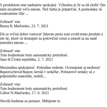
S produktom sme nadmieru spokojný. Výhodou je že sa dá zložiť čím
nám nezaberie veľa miesta. Tiež farba je prijateľná. A podsedaky sú
vodeodolne čiže ...
Zobraziť viac
Barna K.
Maďarsko
,
23. 7. 2021
Dá sa veľmi dobre variovať (hlavne preto som zvolil tento produkt a
nie tie, ktoré sú dostupné za polovičnú cenu) a zmestí sa na malé
(menšie) miesto ...
Zobraziť viac
Toto hodnotenie bolo automaticky preložené.
Jana H.
Česká republika
,
2. 7. 2021
Maximálna spokojnosť. Pohodlne sedenie. Ocenujeme aj možnosť
&quot;schovať&quot; kreslá v sedačke. Polstarové sedaky sú z
príjemného materiálu, nedrži...
Zobraziť viac
Toto hodnotenie bolo automaticky preložené.
Gábor N.
Maďarsko
,
17. 6. 2021
Skvelá hodnota za peniaze. Milujeme to