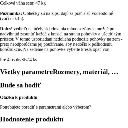
Celková váha setu: 47 kg
Poznámka:
Obliečky sú na zips, dajú sa prať a sú vodeodolné
(voči dažďu).
Dobré vedieť:
na účely skladovania mimo sezóny je možné po
nadvihnutí zasunúť každé z kresiel na stranu pohovky a ušetriť tým
priestor. V tomto usporiadaní nedolieha podnožie pohovky na zem -
preto neodporúčame jej používanie, aby nedošlo k poškodeniu
konštrukcie. Na sedenie na pohovke vyberte kreslá opäť von.
Pre 4 osoby
Sivá
4 ks
Všetky parametre
Rozmery, materiál, …
Bude sa hodiť
Otázka k produktu
Potrebujete poradiť s parametrami alebo výberom?
Hodnotenie produktu