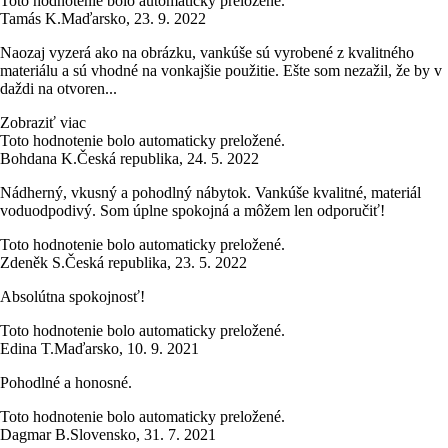
Toto hodnotenie bolo automaticky preložené.
Tamás K.
Maďarsko
,
23. 9. 2022
Naozaj vyzerá ako na obrázku, vankúše sú vyrobené z kvalitného
materiálu a sú vhodné na vonkajšie použitie. Ešte som nezažil, že by v
daždi na otvoren...
Zobraziť viac
Toto hodnotenie bolo automaticky preložené.
Bohdana K.
Česká republika
,
24. 5. 2022
Nádherný, vkusný a pohodlný nábytok. Vankúše kvalitné, materiál
voduodpodivý. Som úplne spokojná a môžem len odporučiť!
Toto hodnotenie bolo automaticky preložené.
Zdeněk S.
Česká republika
,
23. 5. 2022
Absolútna spokojnosť!
Toto hodnotenie bolo automaticky preložené.
Edina T.
Maďarsko
,
10. 9. 2021
Pohodlné a honosné.
Toto hodnotenie bolo automaticky preložené.
Dagmar B.
Slovensko
,
31. 7. 2021