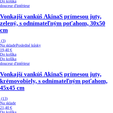
Do košíka
douceur d'intérieur
Vonkajší vankúš Akina
S prímesou juty,
zelený, s odnímateľným poťahom, 30x50
cm
(
3
)
Na sklade
Posledné kúsky
19,40 €
Do košíka
Do košíka
douceur d'intérieur
Vonkajší vankúš Akina
S prímesou juty,
krémovobiely, s odnímateľným poťahom,
45x45 cm
(
13
)
Na sklade
21,40 €
Do košíka