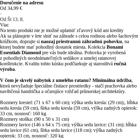
Doručenie na adresu
Od 34,99 €
·
Od Št 13. 8.
Viac
Na tento produkt nie je možné uplatniť zľavový kód ani kredity
Ak sa plánujete v lete slniť na záhrade s celou rodinou alebo šachovým
krúžkom, doprajte si
naozaj priestrannú záhradnú pohovku
, na
ktorej budete mať pohodlný dostatok miesta. Kolekcia
Bonami
Essentials Diamond
pre vás bude ideálna. Pohovka je vyrobená
z pohodlných neodnímateľných sedákov a umelej ratanovej
konštrukcie. Kvalitu tohto kúsku podčiarkuje aj starostlivá
ručná
výroba
.
V čom je skvelý nábytok z umelého ratanu?
Minimálna údržba
,
ktorá nevyžaduje špeciálne čistiace prostriedky - stačí prachovka alebo
navlhčená handrička a očarujúce vzhľad prímorskej architektúry.
Rozmery kresiel: (71 x 67 x 60 cm); výška sedu kresla: (29 cm);, hĺbka
sedu kresla (59 cm), šírka sedu kresla (59 cm), výška zadných opierok:
33 cm, nosnosť: 160 kg
Rozmery stolíka: (90 x 50 x 31 cm)
Rozmery lavice (146 x 64 x 75 cm); výška sedu lavice: (31 cm); hĺbka
sedu lavice (61 cm), šírka sedu lavice (118 cm); výška zadných
opierok: 33 cm, nosnosť: 320 kg