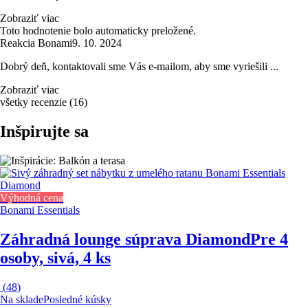
Zobraziť viac
Toto hodnotenie bolo automaticky preložené.
Reakcia Bonami
9. 10. 2024
Dobrý deň, kontaktovali sme Vás e-mailom, aby sme vyriešili ...
Zobraziť viac
všetky recenzie
(
16
)
Inšpirujte sa
Výhodná cena
Bonami Essentials
Záhradná lounge súprava Diamond
Pre 4
osoby, sivá, 4 ks
(
48
)
Na sklade
Posledné kúsky