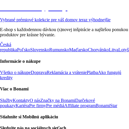
Prémiové vo výpredaji
Vybrané prémiové kolekcie pre váš domov teraz výhodnejšie
E-shop s každodennou dávkou (s)novej inšpirácie a najširšou ponukou
produktov pre krásne bývanie.
Česká
republika
Poľsko
Slovensko
Rumunsko
Maďarsko
Chorvátsko
Litva
Lotyš
Informácie o nákupe
Všetko o nákupe
Doprava
Reklamácia a vrátenie
Platba
Ako fungujú
kredity
Viac o Bonami
Služby
Kontakty
O nás
Značky na Bonami
Darčekové
poukazy
Kariéra
Pre firmy
Pre médiá
Affiliate program
BonamiStar
Stiahnite si Mobilnú aplikáciu
Sledujte nás na sociálnych sieťach