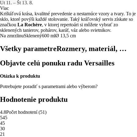
Ut 11. – Št 13. 8.
Viac
Krištáľová krása, kvalitné prevedenie a nestarnúce vzory a tvary. To je
sklo, ktoré povýši každé stolovanie. Taký kráľovský servis získate so
značkou
La Rochère
, v ktorej repertoári si môžete vybrať zo
sklenených tanierov, pohárov, karáf, váz alebo svietnikov.
Na zmrzlinu
Sklenený
600 ml
Ø 13,5 cm
Všetky parametre
Rozmery, materiál, …
Objavte celú ponuku radu Versailles
Otázka k produktu
Potrebujete poradiť s parametrami alebo výberom?
Hodnotenie produktu
4.8
Počet hodnotení
(
51
)
5
45
4
5
3
0
2
1