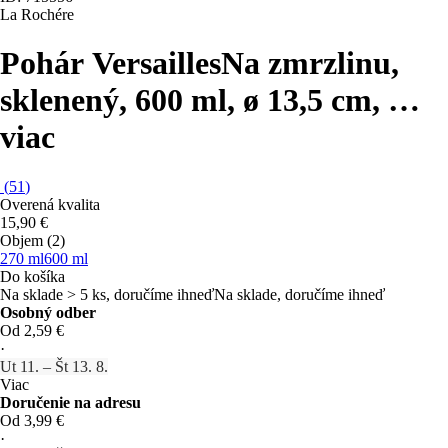
La Rochére
Pohár Versailles
Na zmrzlinu,
sklenený, 600 ml, ø 13,5 cm
, …
viac
(
51
)
Overená kvalita
15,90 €
Objem (2)
270 ml
600 ml
Do košíka
Na sklade > 5 ks, doručíme ihneď
Na sklade, doručíme ihneď
Osobný odber
Od 2,59 €
·
Ut 11. – Št 13. 8.
Viac
Doručenie na adresu
Od 3,99 €
·