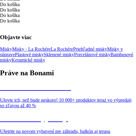
Do košíka
Do košíka
Do košíka
Do košíka
Objavte viac
Misky
Misky · La Rochére
La Rochére
Priehľadné misky
Misky v
súprave
Plastové misky
Sklenené misky
Porcelánové misky
Bambusové
misky
Keramické misky
Práve na Bonami
Summer Sale až -40 %
Ulovte ich, než bude neskoro! 10 000+ produktov teraz vo výpredaji
so zľavou až 40 %
Záhrada vo výpredaji
Ušetrite na novom vybavení pre záhradu, balkón aj terasu