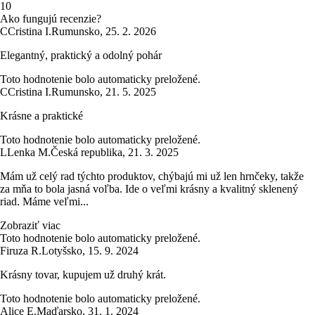
1
0
Ako fungujú recenzie?
C
Cristina I.
Rumunsko
,
25. 2. 2026
Elegantný, praktický a odolný pohár
Toto hodnotenie bolo automaticky preložené.
C
Cristina I.
Rumunsko
,
21. 5. 2025
Krásne a praktické
Toto hodnotenie bolo automaticky preložené.
L
Lenka M.
Česká republika
,
21. 3. 2025
Mám už celý rad týchto produktov, chýbajú mi už len hrnčeky, takže
za mňa to bola jasná voľba. Ide o veľmi krásny a kvalitný sklenený
riad. Máme veľmi...
Zobraziť viac
Toto hodnotenie bolo automaticky preložené.
Firuza R.
Lotyšsko
,
15. 9. 2024
Krásny tovar, kupujem už druhý krát.
Toto hodnotenie bolo automaticky preložené.
Alice E.
Maďarsko
,
31. 1. 2024