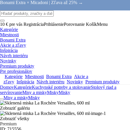
Bonami Extra × Micadoni |
Zľava až 25% →
10 € pre vás
Registrácia
Prihlásenie
Porovnanie
Košík
Menu
Kategórie
Miestnosti
Bonami Extra
Akcie a zľavy
Inšpirácia
Návrh interiéru
Novinky
Premium produkty
Pre profesionálov
Kategórie
Miestnosti
Bonami Extra
Akcie a
zľavy
Inšpirácia
Návrh interiéru
Novinky
Premium produkty
Domov
Kategórie
Kuchynské potreby a stolovanie
Stolový riad a
servírovanie
Misy a misky
Misky
Misky
...
Misy a misky
Misky
Zobraziť galériu
Zobraziť všetky
Premium
ID: 715556