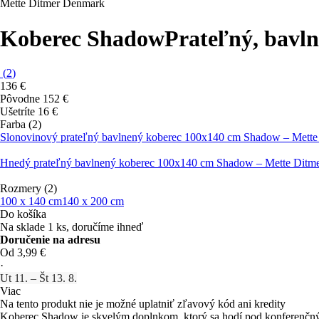
Mette Ditmer Denmark
Koberec Shadow
Prateľný, bavln
(
2
)
136 €
Pôvodne
152 €
Ušetríte 16 €
Farba (2)
Slonovinový prateľný bavlnený koberec 100x140 cm Shadow – Mett
Hnedý prateľný bavlnený koberec 100x140 cm Shadow – Mette Ditm
Rozmery (2)
100 x 140 cm
140 x 200 cm
Do košíka
Na sklade 1 ks, doručíme ihneď
Doručenie na adresu
Od 3,99 €
·
Ut 11. – Št 13. 8.
Viac
Na tento produkt nie je možné uplatniť zľavový kód ani kredity
Koberec Shadow je skvelým doplnkom, ktorý sa hodí pod konferenčný s