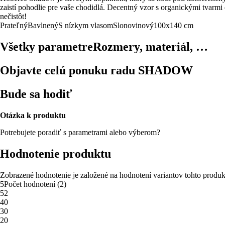
zaistí pohodlie pre vaše chodidlá. Decentný vzor s organickými tvarmi
nečistôt!
Prateľný
Bavlnený
S nízkym vlasom
Slonovinový
100x140 cm
Všetky parametre
Rozmery, materiál, …
Objavte celú ponuku radu SHADOW
Bude sa hodiť
Otázka k produktu
Potrebujete poradiť s parametrami alebo výberom?
Hodnotenie produktu
Zobrazené hodnotenie je založené na hodnotení variantov tohto produk
5
Počet hodnotení
(
2
)
5
2
4
0
3
0
2
0