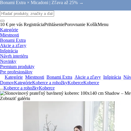
Bonami Extra × Micadoni |
Zľava až 25% →
10 € pre vás
Registrácia
Prihlásenie
Porovnanie
Košík
Menu
Kategórie
Miestnosti
Bonami Extra
Akcie a zľavy
Inšpirácia
Návrh interiéru
Novinky
Premium produkty
Pre profesionálov
Kategórie
Miestnosti
Bonami Extra
Akcie a zľavy
Inšpirácia
Návr
Domov
Kategórie
Koberce a rohožky
Koberce
Koberce
...
Koberce a rohožky
Koberce
Zobraziť galériu