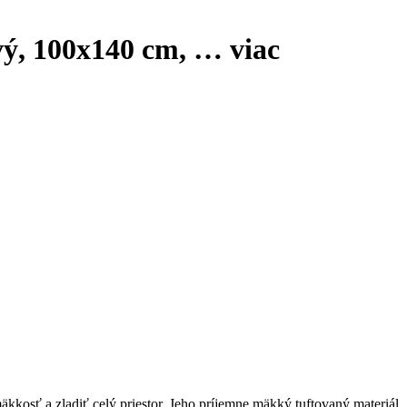
vý, 100x140 cm
, …
viac
kosť a zladiť celý priestor. Jeho príjemne mäkký tuftovaný materiál