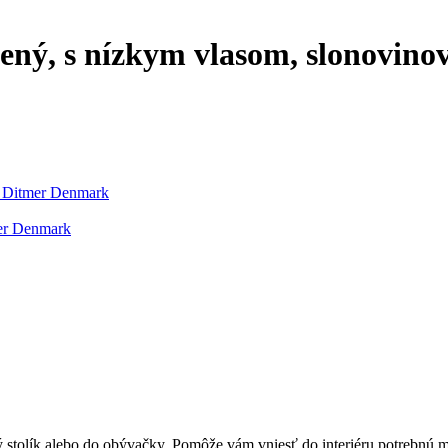
ený, s nízkym vlasom, slonovino
e Ditmer Denmark
er Denmark
tolík alebo do obývačky. Pomôže vám vniesť do interiéru potrebnú mäk