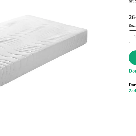
hrú
26
Rozm
Dor
Dor
Zad