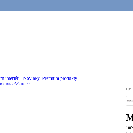
h interiéru
Novinky
Premium produkty
 matrace
Matrace
ID: 
M
100