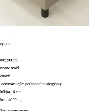
tky
(+3)
00x200 cm
tredne tvrdý
enový
 odnímateľným poťahom/antialergénny
rúbka 16 cm
osnosť 90 kg
šetky parametre