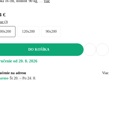
bka 16 cm, nosnosť 90 kg
, …
viac
4 €
er (3)
100x200
120x200
90x200
DO KOŠÍKA
učenie od 20. 8. 2026
učenie na adresu
Viac
armo
·
Št 20. – Po 24. 8.