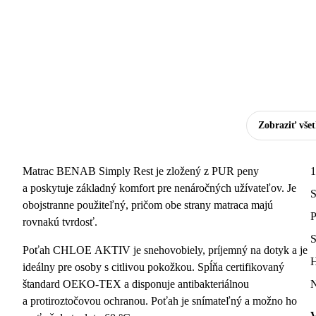
Zobraziť vše
Matrac BENAB Simply Rest je zložený z PUR peny
1
a poskytuje základný komfort pre nenáročných užívateľov. Je
S
obojstranne použiteľný, pričom obe strany matraca majú
P
rovnakú tvrdosť.
S
Poťah CHLOE AKTIV je snehovobiely, príjemný na dotyk a je
H
ideálny pre osoby s citlivou pokožkou. Spĺňa certifikovaný
štandard OEKO-TEX a disponuje antibakteriálnou
N
a protiroztočovou ochranou. Poťah je snímateľný a možno ho
V