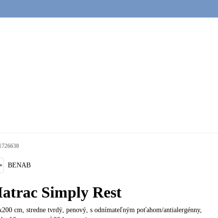
1726630
BENAB
atrac Simply Rest
x200 cm, stredne tvrdý, penový, s odnímateľným poťahom/antialergénny,