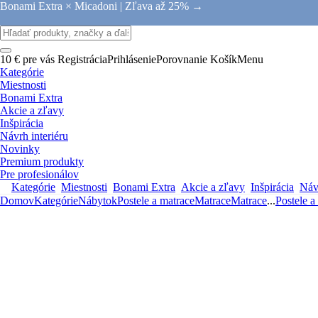
Bonami Extra × Micadoni |
Zľava až 25% →
10 € pre vás
Registrácia
Prihlásenie
Porovnanie
Košík
Menu
Kategórie
Miestnosti
Bonami Extra
Akcie a zľavy
Inšpirácia
Návrh interiéru
Novinky
Premium produkty
Pre profesionálov
Kategórie
Miestnosti
Bonami Extra
Akcie a zľavy
Inšpirácia
Návr
Domov
Kategórie
Nábytok
Postele a matrace
Matrace
Matrace
...
Postele a