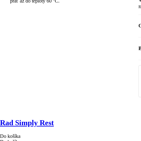
prať až do teploty 60 °C.
R
O
B
Rad Simply Rest
Do košíka