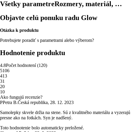
Všetky parametre
Rozmery, materiál, …
Objavte celú ponuku radu Glow
Otázka k produktu
Potrebujete poradiť s parametrami alebo výberom?
Hodnotenie produktu
4.8
Počet hodnotení
(
120
)
5
106
4
13
3
1
2
0
1
0
Ako fungujú recenzie?
P
Petra B.
Česká republika
,
28. 12. 2023
Samolepky skvele držia na stene. Sú z kvalitného materiálu a vyzerajú
presne ako na fotkách. Syn je nadšený.
Toto hodnotenie bolo automaticky preložené.