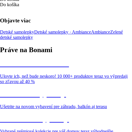
Do košíka
Objavte viac
Detské samolepky
Detské samolepky · Ambiance
Ambiance
Zelené
detské samolepky
Práve na Bonami
Summer Sale až -40 %
Ulovte ich, než bude neskoro! 10 000+ produktov teraz vo výpredaji
so zľavou až 40 %
Záhrada vo výpredaji
Ušetrite na novom vybavení pre záhradu, balkón aj terasu
Prémiové vo výpredaji
Vybrané prémiové kolekcie pre váš domov teraz výhodnejšie