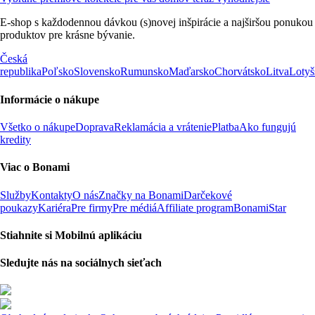
E-shop s každodennou dávkou (s)novej inšpirácie a najširšou ponukou
produktov pre krásne bývanie.
Česká
republika
Poľsko
Slovensko
Rumunsko
Maďarsko
Chorvátsko
Litva
Lotyš
Informácie o nákupe
Všetko o nákupe
Doprava
Reklamácia a vrátenie
Platba
Ako fungujú
kredity
Viac o Bonami
Služby
Kontakty
O nás
Značky na Bonami
Darčekové
poukazy
Kariéra
Pre firmy
Pre médiá
Affiliate program
BonamiStar
Stiahnite si Mobilnú aplikáciu
Sledujte nás na sociálnych sieťach