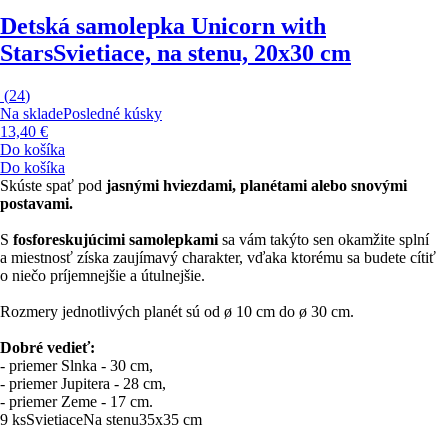
Detská samolepka Unicorn with
Stars
Svietiace, na stenu, 20x30 cm
(
24
)
Na sklade
Posledné kúsky
13,40 €
Do košíka
Do košíka
Skúste spať pod
jasnými hviezdami, planétami alebo snovými
postavami.
S
fosforeskujúcimi samolepkami
sa vám takýto sen okamžite splní
a miestnosť získa zaujímavý charakter, vďaka ktorému sa budete cítiť
o niečo príjemnejšie a útulnejšie.
Rozmery jednotlivých planét sú od ø 10 cm do ø 30 cm.
Dobré vedieť:
- priemer Slnka - 30 cm,
- priemer Jupitera - 28 cm,
- priemer Zeme - 17 cm.
9 ks
Svietiace
Na stenu
35x35 cm