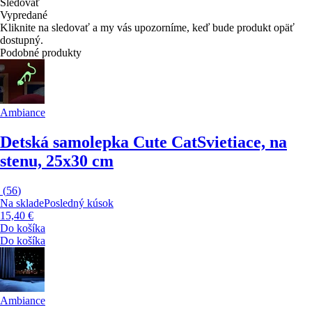
Sledovať
Vypredané
Kliknite na sledovať a my vás upozorníme, keď bude produkt opäť
dostupný.
Podobné produkty
Ambiance
Detská samolepka Cute Cat
Svietiace, na
stenu, 25x30 cm
(
56
)
Na sklade
Posledný kúsok
15,40 €
Do košíka
Do košíka
Ambiance