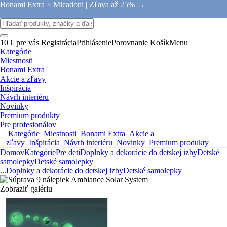
Bonami Extra × Micadoni |
Zľava až 25% →
10 € pre vás
Registrácia
Prihlásenie
Porovnanie
Košík
Menu
Kategórie
Miestnosti
Bonami Extra
Akcie a zľavy
Inšpirácia
Návrh interiéru
Novinky
Premium produkty
Pre profesionálov
Kategórie
Miestnosti
Bonami Extra
Akcie a
zľavy
Inšpirácia
Návrh interiéru
Novinky
Premium produkty
Domov
Kategórie
Pre deti
Doplnky a dekorácie do detskej izby
Detské
samolepky
Detské samolepky
...
Doplnky a dekorácie do detskej izby
Detské samolepky
Zobraziť galériu