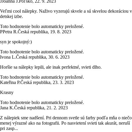
J
Joanna J.
Poľsko
,
22. 9. 2023
Veľmi cool nálepky. Naživo vyzerajú skvele a sú skvelou dekoráciou v
detskej izbe.
Toto hodnotenie bolo automaticky preložené.
P
Petra R.
Česká republika
,
19. 8. 2023
syn je spokojný:)
Toto hodnotenie bolo automaticky preložené.
Ivona L.
Česká republika
,
30. 6. 2023
Horšie sa nálepky lepili, ale inak perfektné, svieti dlho.
Toto hodnotenie bolo automaticky preložené.
Kateřina P.
Česká republika
,
23. 3. 2023
Krasny
Toto hodnotenie bolo automaticky preložené.
Jana K.
Česká republika
,
21. 2. 2023
Z nálepiek sme nadšení. Pri dennom svetle sú farby podľa mňa o niečo
menej výrazné ako na fotografii. Po nasvietení svieti tak akurát, neruší
pri zasp...