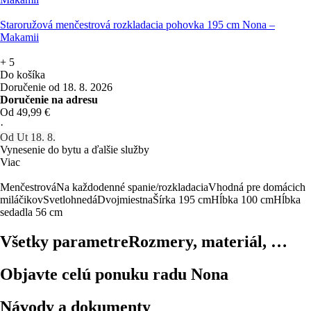
Staroružová menčestrová rozkladacia pohovka 195 cm Nona –
Makamii
+
5
Do košíka
Doručenie od 18. 8. 2026
Doručenie na adresu
Od 49,99 €
·
Od Ut 18. 8.
Vynesenie do bytu a ďalšie služby
Viac
Menčestrová
Na každodenné spanie/rozkladacia
Vhodná pre domácich
miláčikov
Svetlohnedá
Dvojmiestna
Šírka 195 cm
Hĺbka 100 cm
Hĺbka
sedadla 56 cm
Všetky parametre
Rozmery, materiál, …
Objavte celú ponuku radu Nona
Návody a dokumenty