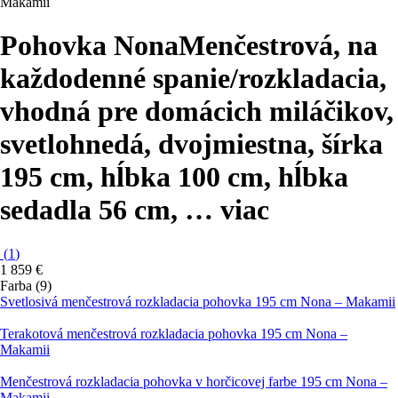
Makamii
Pohovka Nona
Menčestrová, na
každodenné spanie/rozkladacia,
vhodná pre domácich miláčikov,
svetlohnedá, dvojmiestna, šírka
195 cm, hĺbka 100 cm, hĺbka
sedadla 56 cm
, …
viac
(
1
)
1 859 €
Farba (9)
Svetlosivá menčestrová rozkladacia pohovka 195 cm Nona – Makamii
Terakotová menčestrová rozkladacia pohovka 195 cm Nona –
Makamii
Menčestrová rozkladacia pohovka v horčicovej farbe 195 cm Nona –
Makamii