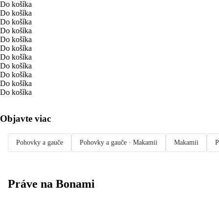
Do košíka
Do košíka
Do košíka
Do košíka
Do košíka
Do košíka
Do košíka
Do košíka
Do košíka
Do košíka
Do košíka
Objavte viac
Pohovky a gauče
Pohovky a gauče · Makamii
Makamii
P
Práve na Bonami