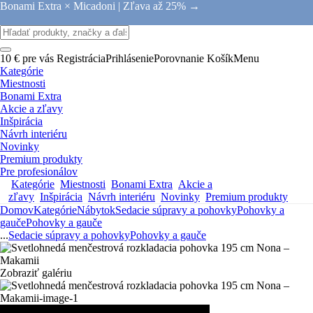
Bonami Extra × Micadoni |
Zľava až 25% →
10 € pre vás
Registrácia
Prihlásenie
Porovnanie
Košík
Menu
Kategórie
Miestnosti
Bonami Extra
Akcie a zľavy
Inšpirácia
Návrh interiéru
Novinky
Premium produkty
Pre profesionálov
Kategórie
Miestnosti
Bonami Extra
Akcie a
zľavy
Inšpirácia
Návrh interiéru
Novinky
Premium produkty
Domov
Kategórie
Nábytok
Sedacie súpravy a pohovky
Pohovky a
gauče
Pohovky a gauče
...
Sedacie súpravy a pohovky
Pohovky a gauče
Zobraziť galériu