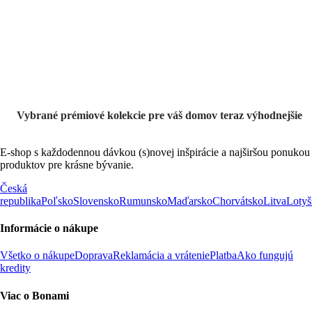
Prémiové vo
výpredaji
Vybrané prémiové kolekcie pre váš domov teraz výhodnejšie
E-shop s každodennou dávkou (s)novej inšpirácie a najširšou ponukou
produktov pre krásne bývanie.
Česká
republika
Poľsko
Slovensko
Rumunsko
Maďarsko
Chorvátsko
Litva
Lotyš
Informácie o nákupe
Všetko o nákupe
Doprava
Reklamácia a vrátenie
Platba
Ako fungujú
kredity
Viac o Bonami