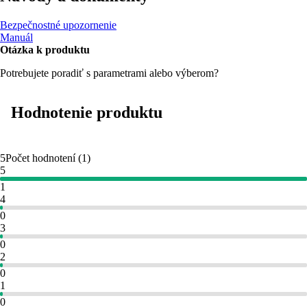
Bezpečnostné upozornenie
Manuál
Otázka k produktu
Potrebujete poradiť s parametrami alebo výberom?
Hodnotenie produktu
5
Počet hodnotení
(
1
)
5
1
4
0
3
0
2
0
1
0