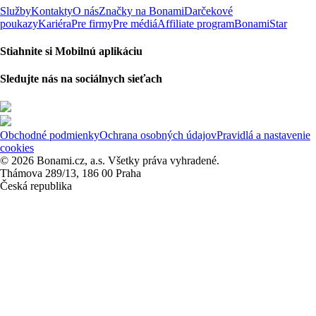
Služby
Kontakty
O nás
Značky na Bonami
Darčekové
poukazy
Kariéra
Pre firmy
Pre médiá
Affiliate program
BonamiStar
Stiahnite si Mobilnú aplikáciu
Sledujte nás na sociálnych sieťach
Obchodné podmienky
Ochrana osobných údajov
Pravidlá a nastavenie
cookies
© 2026 Bonami.cz, a.s. Všetky práva vyhradené.
Thámova 289/13, 186 00 Praha
Česká republika