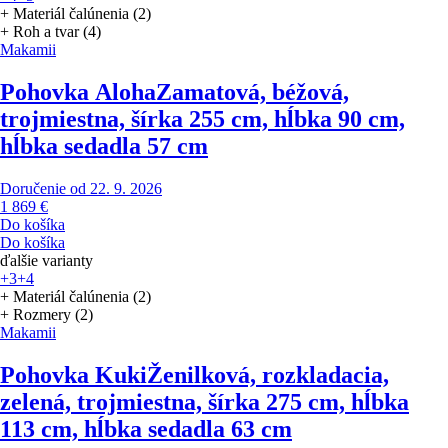
+ Materiál čalúnenia (2)
+ Roh a tvar (4)
Makamii
Pohovka Aloha
Zamatová, béžová,
trojmiestna, šírka 255 cm, hĺbka 90 cm,
hĺbka sedadla 57 cm
Doručenie od 22. 9. 2026
1 869 €
Do košíka
Do košíka
ďalšie varianty
+3
+4
+ Materiál čalúnenia (2)
+ Rozmery (2)
Makamii
Pohovka Kuki
Ženilková, rozkladacia,
zelená, trojmiestna, šírka 275 cm, hĺbka
113 cm, hĺbka sedadla 63 cm