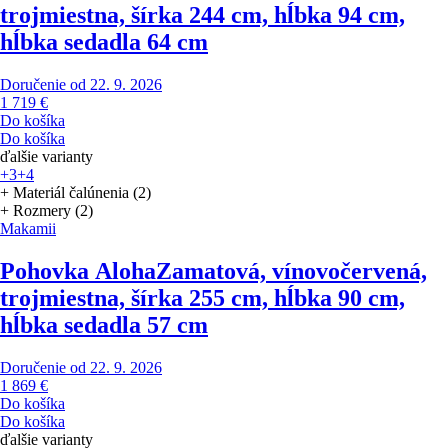
trojmiestna, šírka 244 cm, hĺbka 94 cm,
hĺbka sedadla 64 cm
Doručenie od 22. 9. 2026
1 719 €
Do košíka
Do košíka
ďalšie varianty
+3
+4
+ Materiál čalúnenia (2)
+ Rozmery (2)
Makamii
Pohovka Aloha
Zamatová, vínovočervená,
trojmiestna, šírka 255 cm, hĺbka 90 cm,
hĺbka sedadla 57 cm
Doručenie od 22. 9. 2026
1 869 €
Do košíka
Do košíka
ďalšie varianty