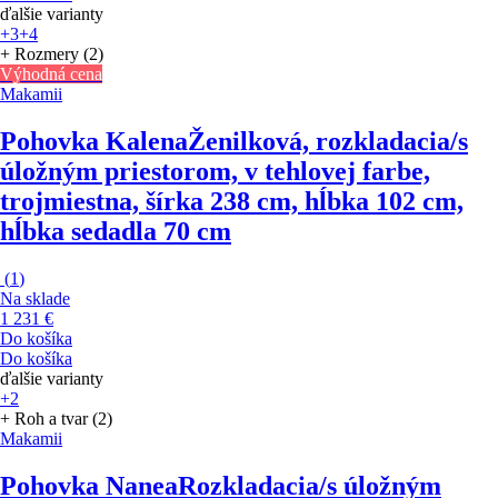
ďalšie varianty
+3
+4
+ Rozmery (2)
Výhodná cena
Makamii
Pohovka Kalena
Ženilková, rozkladacia/s
úložným priestorom, v tehlovej farbe,
trojmiestna, šírka 238 cm, hĺbka 102 cm,
hĺbka sedadla 70 cm
(
1
)
Na sklade
1 231 €
Do košíka
Do košíka
ďalšie varianty
+2
+ Roh a tvar (2)
Makamii
Pohovka Nanea
Rozkladacia/s úložným