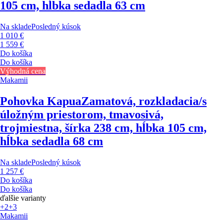
105 cm, hĺbka sedadla 63 cm
Na sklade
Posledný kúsok
1 010 €
1 559 €
Do košíka
Do košíka
Výhodná cena
Makamii
Pohovka Kapua
Zamatová, rozkladacia/s
úložným priestorom, tmavosivá,
trojmiestna, šírka 238 cm, hĺbka 105 cm,
hĺbka sedadla 68 cm
Na sklade
Posledný kúsok
1 257 €
Do košíka
Do košíka
ďalšie varianty
+2
+3
Makamii