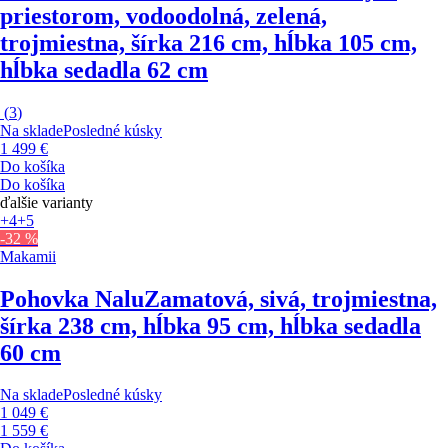
priestorom, vodoodolná, zelená,
trojmiestna, šírka 216 cm, hĺbka 105 cm,
hĺbka sedadla 62 cm
(
3
)
Na sklade
Posledné kúsky
1 499 €
Do košíka
Do košíka
ďalšie varianty
+4
+5
-32 %
Makamii
Pohovka Nalu
Zamatová, sivá, trojmiestna,
šírka 238 cm, hĺbka 95 cm, hĺbka sedadla
60 cm
Na sklade
Posledné kúsky
1 049 €
1 559 €