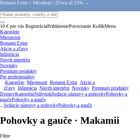
Bonami Extra × Micadoni |
Zľava až 25% →
10 € pre vás
Registrácia
Prihlásenie
Porovnanie
Košík
Menu
Kategórie
Miestnosti
Bonami Extra
Akcie a zľavy
Inšpirácia
Návrh interiéru
Novinky
Premium produkty
Pre profesionálov
Kategórie
Miestnosti
Bonami Extra
Akcie a
zľavy
Inšpirácia
Návrh interiéru
Novinky
Premium produkty
Domov
Kategórie
Nábytok
Sedacie súpravy a pohovky
Pohovky a
gauče
Pohovky a gauče
...
Sedacie súpravy a pohovky
Pohovky a gauče
Pohovky a gauče · Makamii
Filtre