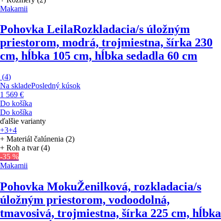
Makamii
Pohovka Leila
Rozkladacia/s úložným
priestorom, modrá, trojmiestna, šírka 230
cm, hĺbka 105 cm, hĺbka sedadla 60 cm
(
4
)
Na sklade
Posledný kúsok
1 569 €
Do košíka
Do košíka
ďalšie varianty
+3
+4
+ Materiál čalúnenia (2)
+ Roh a tvar (4)
-35 %
Makamii
Pohovka Moku
Ženilková, rozkladacia/s
úložným priestorom, vodoodolná,
tmavosivá, trojmiestna, šírka 225 cm, hĺbka