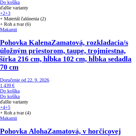
Do košíka
ďalšie varianty
+2
+3
+ Materiál čalúnenia (2)
+ Roh a tvar (6)
Makamii
Pohovka Kalena
Zamatová, rozkladacia/s
úložným priestorom, taupe, trojmiestna,
šírka 216 cm, hĺbka 102 cm, hĺbka sedadla
70 cm
Doručenie od 22. 9. 2026
1 439 €
Do košíka
Do košíka
ďalšie varianty
+4
+5
+ Roh a tvar (4)
Makamii
Pohovka Aloha
Zamatová, v horčicovej