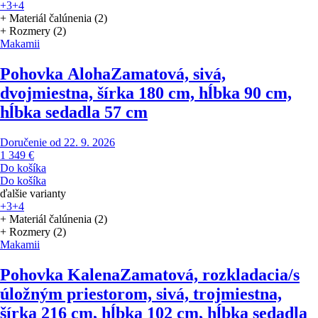
+3
+4
+ Materiál čalúnenia (2)
+ Rozmery (2)
Makamii
Pohovka Aloha
Zamatová, sivá,
dvojmiestna, šírka 180 cm, hĺbka 90 cm,
hĺbka sedadla 57 cm
Doručenie od 22. 9. 2026
1 349 €
Do košíka
Do košíka
ďalšie varianty
+3
+4
+ Materiál čalúnenia (2)
+ Rozmery (2)
Makamii
Pohovka Kalena
Zamatová, rozkladacia/s
úložným priestorom, sivá, trojmiestna,
šírka 216 cm, hĺbka 102 cm, hĺbka sedadla