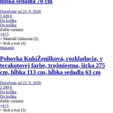
hĺbka sedadla 70 cm
Doručenie od 22. 9. 2026
1 439 €
Do košíka
Do košíka
ďalšie varianty
+4
+5
+ Materiál čalúnenia (2)
+ Roh a tvar (4)
Makamii
Pohovka Kuki
Ženilková, rozkladacia, v
terakotovej farbe, trojmiestna, šírka 275
cm, hĺbka 113 cm, hĺbka sedadla 63 cm
Doručenie od 22. 9. 2026
2 289 €
Do košíka
Do košíka
ďalšie varianty
+4
+5
+ Roh a tvar (3)