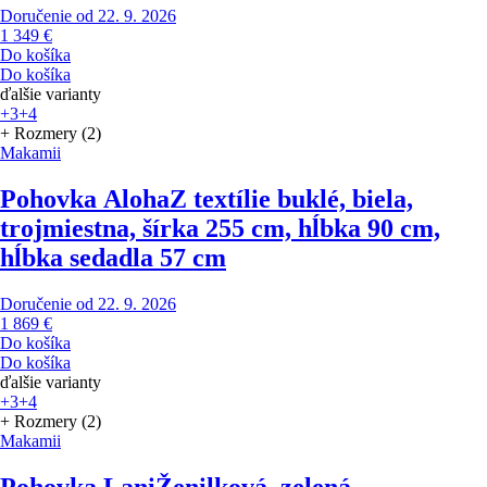
Doručenie od 22. 9. 2026
1 349 €
Do košíka
Do košíka
ďalšie varianty
+3
+4
+ Rozmery (2)
Makamii
Pohovka Aloha
Z textílie buklé, biela,
trojmiestna, šírka 255 cm, hĺbka 90 cm,
hĺbka sedadla 57 cm
Doručenie od 22. 9. 2026
1 869 €
Do košíka
Do košíka
ďalšie varianty
+3
+4
+ Rozmery (2)
Makamii
Pohovka Lani
Ženilková, zelená,