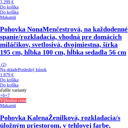
3 299 €
Do košíka
Do košíka
Makamii
Pohovka Nona
Menčestrová, na každodenné
spanie/rozkladacia, vhodná pre domácich
miláčikov, svetlosivá, dvojmiestna, šírka
195 cm, hĺbka 100 cm, hĺbka sedadla 56 cm
(
2
)
Na sklade
Posledný kúsok
1 879 €
Do košíka
Do košíka
ďalšie varianty
+6
+7
Výhodná cena
Makamii
Pohovka Kalena
Ženilková, rozkladacia/s
úložným priestorom, v tehlovej farbe,