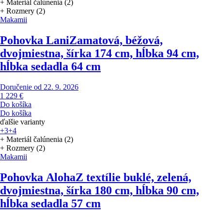
+ Materiál čalúnenia (2)
+ Rozmery (2)
Makamii
Pohovka Lani
Zamatová, béžová,
dvojmiestna, šírka 174 cm, hĺbka 94 cm,
hĺbka sedadla 64 cm
Doručenie od 22. 9. 2026
1 229 €
Do košíka
Do košíka
ďalšie varianty
+3
+4
+ Materiál čalúnenia (2)
+ Rozmery (2)
Makamii
Pohovka Aloha
Z textílie buklé, zelená,
dvojmiestna, šírka 180 cm, hĺbka 90 cm,
hĺbka sedadla 57 cm