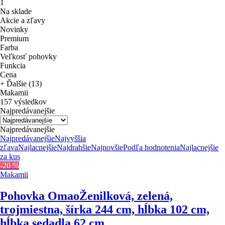
1
Na sklade
Akcie a zľavy
Novinky
Premium
Farba
Veľkosť pohovky
Funkcia
Cena
+ Ďalšie (13)
Makamii
157 výsledkov
Najpredávanejšie
Najpredávanejšie
Najpredávanejšie
Najvyššia
zľava
Najlacnejšie
Najdrahšie
Najnovšie
Podľa hodnotenia
Najlacnejšie
za kus
-20 %
Makamii
Pohovka Omao
Ženilková, zelená,
trojmiestna, šírka 244 cm, hĺbka 102 cm,
hĺbka sedadla 62 cm