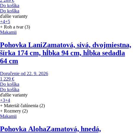
2 289 €
Do košíka
Do košíka
ďalšie varianty
+4
+5
+ Roh a tvar (3)
Makamii
Pohovka Lani
Zamatová, sivá, dvojmiestna,
šírka 174 cm, hĺbka 94 cm, hĺbka sedadla
64 cm
Doručenie od 22. 9. 2026
1 229 €
Do košíka
Do košíka
ďalšie varianty
+3
+4
+ Materiál čalúnenia (2)
+ Rozmery (2)
Makamii
Pohovka Aloha
Zamatová, hnedá,