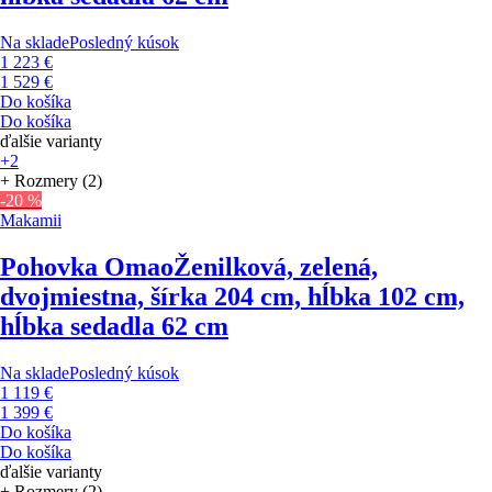
Na sklade
Posledný kúsok
1 223 €
1 529 €
Do košíka
Do košíka
ďalšie varianty
+2
+ Rozmery (2)
-20 %
Makamii
Pohovka Omao
Ženilková, zelená,
dvojmiestna, šírka 204 cm, hĺbka 102 cm,
hĺbka sedadla 62 cm
Na sklade
Posledný kúsok
1 119 €
1 399 €
Do košíka
Do košíka
ďalšie varianty
+ Rozmery (2)