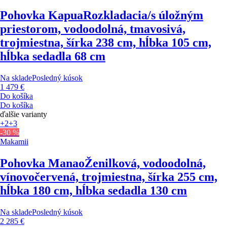
Pohovka Kapua
Rozkladacia/s úložným
priestorom, vodoodolná, tmavosivá,
trojmiestna, šírka 238 cm, hĺbka 105 cm,
hĺbka sedadla 68 cm
Na sklade
Posledný kúsok
1 479 €
Do košíka
Do košíka
ďalšie varianty
+2
+3
-30 %
Makamii
Pohovka Manao
Ženilková, vodoodolná,
vínovočervená, trojmiestna, šírka 255 cm,
hĺbka 180 cm, hĺbka sedadla 130 cm
Na sklade
Posledný kúsok
2 285 €