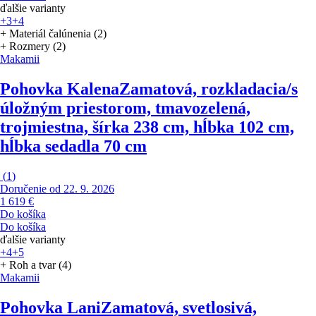
ďalšie varianty
+3
+4
+ Materiál čalúnenia (2)
+ Rozmery (2)
Makamii
Pohovka Kalena
Zamatová, rozkladacia/s
úložným priestorom, tmavozelená,
trojmiestna, šírka 238 cm, hĺbka 102 cm,
hĺbka sedadla 70 cm
(
1
)
Doručenie od 22. 9. 2026
1 619 €
Do košíka
Do košíka
ďalšie varianty
+4
+5
+ Roh a tvar (4)
Makamii
Pohovka Lani
Zamatová, svetlosivá,