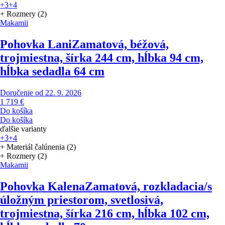
+3
+4
+ Rozmery (2)
Makamii
Pohovka Lani
Zamatová, béžová,
trojmiestna, šírka 244 cm, hĺbka 94 cm,
hĺbka sedadla 64 cm
Doručenie od 22. 9. 2026
1 719 €
Do košíka
Do košíka
ďalšie varianty
+3
+4
+ Materiál čalúnenia (2)
+ Rozmery (2)
Makamii
Pohovka Kalena
Zamatová, rozkladacia/s
úložným priestorom, svetlosivá,
trojmiestna, šírka 216 cm, hĺbka 102 cm,