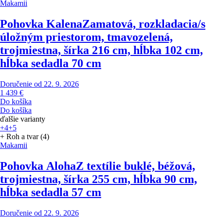
Makamii
Pohovka Kalena
Zamatová, rozkladacia/s
úložným priestorom, tmavozelená,
trojmiestna, šírka 216 cm, hĺbka 102 cm,
hĺbka sedadla 70 cm
Doručenie od 22. 9. 2026
1 439 €
Do košíka
Do košíka
ďalšie varianty
+4
+5
+ Roh a tvar (4)
Makamii
Pohovka Aloha
Z textílie buklé, béžová,
trojmiestna, šírka 255 cm, hĺbka 90 cm,
hĺbka sedadla 57 cm
Doručenie od 22. 9. 2026