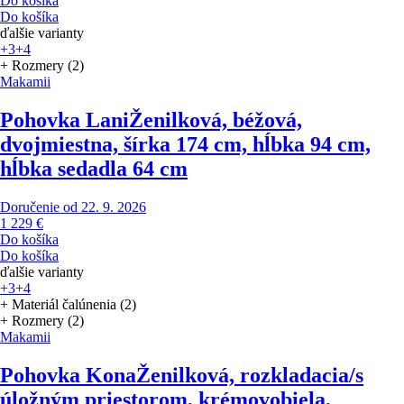
Do košíka
Do košíka
ďalšie varianty
+3
+4
+ Rozmery (2)
Makamii
Pohovka Lani
Ženilková, béžová,
dvojmiestna, šírka 174 cm, hĺbka 94 cm,
hĺbka sedadla 64 cm
Doručenie od 22. 9. 2026
1 229 €
Do košíka
Do košíka
ďalšie varianty
+3
+4
+ Materiál čalúnenia (2)
+ Rozmery (2)
Makamii
Pohovka Kona
Ženilková, rozkladacia/s
úložným priestorom, krémovobiela,