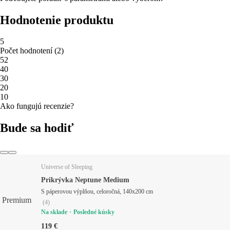
Hodnotenie produktu
5
Počet hodnotení
(
2
)
5
2
4
0
3
0
2
0
1
0
Ako fungujú recenzie?
Bude sa hodiť
Universe of Sleeping
Prikrývka Neptune Medium
S páperovou výplňou, celoročná, 140x200 cm
Premium
(
4
)
Na sklade
Posledné kúsky
119 €