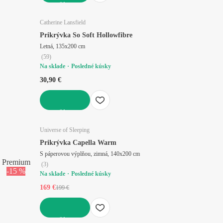
DO KOŠÍKA
Catherine Lansfield
Prikrývka So Soft Hollowfibre
Letná, 135x200 cm
(
59
)
Na sklade
Posledné kúsky
30,90 €
DO KOŠÍKA
Universe of Sleeping
Prikrývka Capella Warm
S páperovou výplňou, zimná, 140x200 cm
Premium
(
3
)
-15 %
Na sklade
Posledné kúsky
169 €
199 €
DO KOŠÍKA