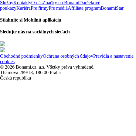
Služby
Kontakty
O nás
Značky na Bonami
Darčekové
poukazy
Kariéra
Pre firmy
Pre médiá
Affiliate program
BonamiStar
Stiahnite si Mobilnú aplikáciu
Sledujte nás na sociálnych sieťach
Obchodné podmienky
Ochrana osobných údajov
Pravidlá a nastavenie
cookies
© 2026 Bonami.cz, a.s. Všetky práva vyhradené.
Thámova 289/13, 186 00 Praha
Česká republika