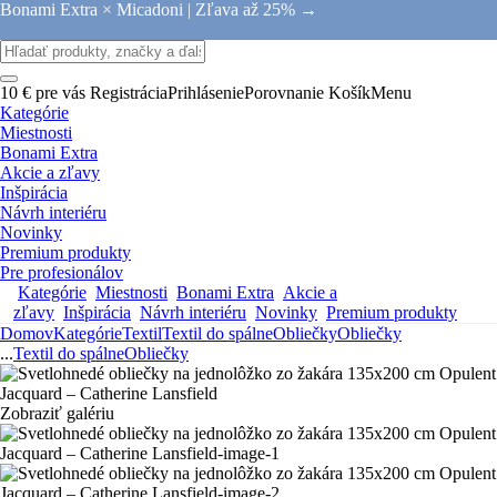
Bonami Extra × Micadoni |
Zľava až 25% →
10 € pre vás
Registrácia
Prihlásenie
Porovnanie
Košík
Menu
Kategórie
Miestnosti
Bonami Extra
Akcie a zľavy
Inšpirácia
Návrh interiéru
Novinky
Premium produkty
Pre profesionálov
Kategórie
Miestnosti
Bonami Extra
Akcie a
zľavy
Inšpirácia
Návrh interiéru
Novinky
Premium produkty
Domov
Kategórie
Textil
Textil do spálne
Obliečky
Obliečky
...
Textil do spálne
Obliečky
Zobraziť galériu