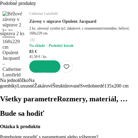
Podobné produkty
Catherine Lansfield
Závesy v súprave Opulent Jacquard
2 ks, závesný systém tyč, žakárové, s ornamentmi/orientálne, béžové,
súprava 2 ks
168x229 cm
(
1
)
Na sklade
Posledný kúsok
83 €
41,50 € / ks
DO KOŠÍKA
Na jednolôžko
Na
gombíky
Luxusné
Žakárové
Štruktúrované
Svetlohnedé
135x200 cm
Všetky parametre
Rozmery, materiál, …
Bude sa hodiť
Otázka k produktu
Potrebujete poradiť s parametrami alebo výberom?