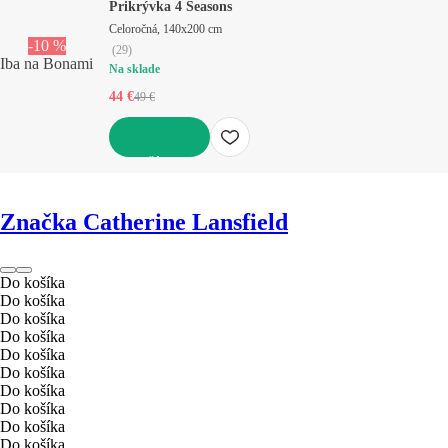
Prikrývka 4 Seasons
Celoročná, 140x200 cm
-10 %
(
29
)
Iba na Bonami
Na sklade
44 €
49 €
DO KOŠÍKA
Značka Catherine Lansfield
Do košíka
Do košíka
Do košíka
Do košíka
Do košíka
Do košíka
Do košíka
Do košíka
Do košíka
Do košíka