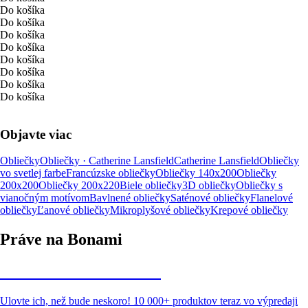
Do košíka
Do košíka
Do košíka
Do košíka
Do košíka
Do košíka
Do košíka
Do košíka
Objavte viac
Obliečky
Obliečky · Catherine Lansfield
Catherine Lansfield
Obliečky
vo svetlej farbe
Francúzske obliečky
Obliečky 140x200
Obliečky
200x200
Obliečky 200x220
Biele obliečky
3D obliečky
Obliečky s
vianočným motívom
Bavlnené obliečky
Saténové obliečky
Flanelové
obliečky
Ľanové obliečky
Mikroplyšové obliečky
Krepové obliečky
Práve na Bonami
Summer Sale až -40 %
Ulovte ich, než bude neskoro! 10 000+ produktov teraz vo výpredaji