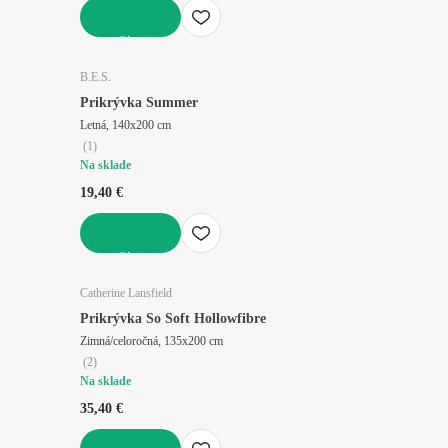
DO KOŠÍKA
B.E.S.
Prikrývka Summer
Letná, 140x200 cm
(
1
)
Na sklade
19,40 €
DO KOŠÍKA
Catherine Lansfield
Prikrývka So Soft Hollowfibre
Zimná/celoročná, 135x200 cm
(
2
)
Na sklade
35,40 €