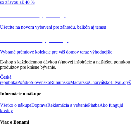
so zľavou až 40 %
Záhrada vo výpredaji
Ušetrite na novom vybavení pre záhradu, balkón aj terasu
Prémiové vo výpredaji
Vybrané prémiové kolekcie pre váš domov teraz výhodnejšie
E-shop s každodennou dávkou (s)novej inšpirácie a najširšou ponukou
produktov pre krásne bývanie.
Česká
republika
Poľsko
Slovensko
Rumunsko
Maďarsko
Chorvátsko
Litva
Lotyš
Informácie o nákupe
Všetko o nákupe
Doprava
Reklamácia a vrátenie
Platba
Ako fungujú
kredity
Viac o Bonami