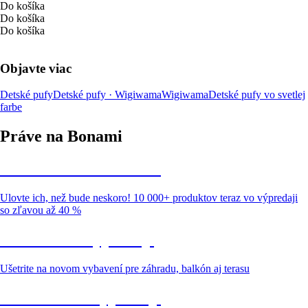
Do košíka
Do košíka
Do košíka
Objavte viac
Detské pufy
Detské pufy · Wigiwama
Wigiwama
Detské pufy vo svetlej
farbe
Práve na Bonami
Summer Sale až -40 %
Ulovte ich, než bude neskoro! 10 000+ produktov teraz vo výpredaji
so zľavou až 40 %
Záhrada vo výpredaji
Ušetrite na novom vybavení pre záhradu, balkón aj terasu
Prémiové vo výpredaji