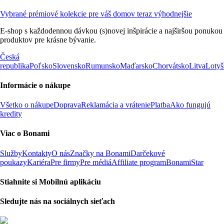
Vybrané prémiové kolekcie pre váš domov teraz výhodnejšie
E-shop s každodennou dávkou (s)novej inšpirácie a najširšou ponukou
produktov pre krásne bývanie.
Česká
republika
Poľsko
Slovensko
Rumunsko
Maďarsko
Chorvátsko
Litva
Lotyš
Informácie o nákupe
Všetko o nákupe
Doprava
Reklamácia a vrátenie
Platba
Ako fungujú
kredity
Viac o Bonami
Služby
Kontakty
O nás
Značky na Bonami
Darčekové
poukazy
Kariéra
Pre firmy
Pre médiá
Affiliate program
BonamiStar
Stiahnite si Mobilnú aplikáciu
Sledujte nás na sociálnych sieťach