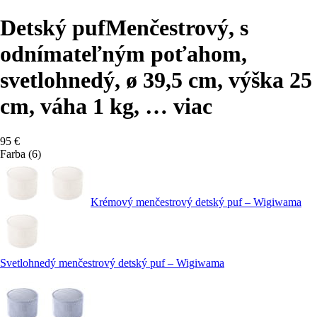
Detský puf
Menčestrový, s
odnímateľným poťahom,
svetlohnedý, ø 39,5 cm, výška 25
cm, váha 1 kg
, …
viac
95 €
Farba (6)
Krémový menčestrový detský puf – Wigiwama
Svetlohnedý menčestrový detský puf – Wigiwama