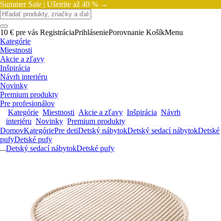
Summer Sale |
Ušetrite až 40 % →
10 € pre vás
Registrácia
Prihlásenie
Porovnanie
Košík
Menu
Kategórie
Miestnosti
Akcie a zľavy
Inšpirácia
Návrh interiéru
Novinky
Premium produkty
Pre profesionálov
Kategórie
Miestnosti
Akcie a zľavy
Inšpirácia
Návrh
interiéru
Novinky
Premium produkty
Domov
Kategórie
Pre deti
Detský nábytok
Detský sedací nábytok
Detské
pufy
Detské pufy
...
Detský sedací nábytok
Detské pufy