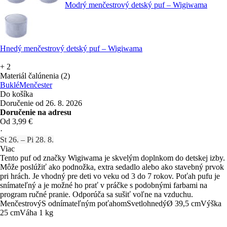
Modrý menčestrový detský puf – Wigiwama
Hnedý menčestrový detský puf – Wigiwama
+
2
Materiál čalúnenia (2)
Buklé
Menčester
Do košíka
Doručenie od 26. 8. 2026
Doručenie na adresu
Od 3,99 €
·
St 26. – Pi 28. 8.
Viac
Tento puf od značky Wigiwama je skvelým doplnkom do detskej izby.
Môže poslúžiť ako podnožka, extra sedadlo alebo ako stavebný prvok
pri hrách. Je vhodný pre deti vo veku od 3 do 7 rokov. Poťah pufu je
snímateľný a je možné ho prať v práčke s podobnými farbami na
program ručné pranie. Odporúča sa sušiť voľne na vzduchu.
Menčestrový
S odnímateľným poťahom
Svetlohnedý
Ø 39,5 cm
Výška
25 cm
Váha 1 kg