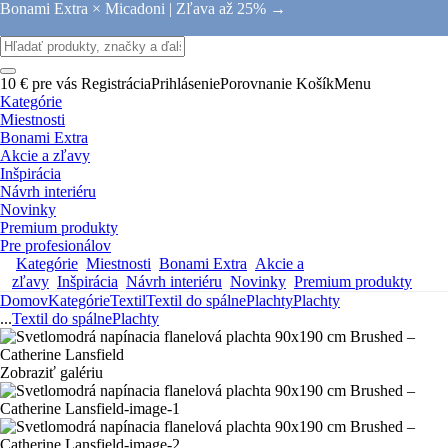
Bonami Extra × Micadoni |
Zľava až 25% →
10 € pre vás
Registrácia
Prihlásenie
Porovnanie
Košík
Menu
Kategórie
Miestnosti
Bonami Extra
Akcie a zľavy
Inšpirácia
Návrh interiéru
Novinky
Premium produkty
Pre profesionálov
Kategórie
Miestnosti
Bonami Extra
Akcie a
zľavy
Inšpirácia
Návrh interiéru
Novinky
Premium produkty
Domov
Kategórie
Textil
Textil do spálne
Plachty
Plachty
...
Textil do spálne
Plachty
Zobraziť galériu