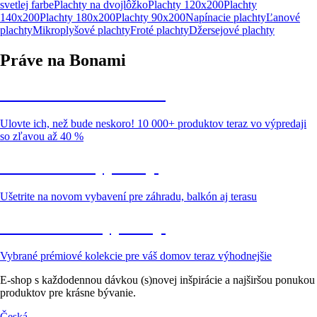
svetlej farbe
Plachty na dvojlôžko
Plachty 120x200
Plachty
140x200
Plachty 180x200
Plachty 90x200
Napínacie plachty
Ľanové
plachty
Mikroplyšové plachty
Froté plachty
Džersejové plachty
Práve na Bonami
Summer Sale až -40 %
Ulovte ich, než bude neskoro! 10 000+ produktov teraz vo výpredaji
so zľavou až 40 %
Záhrada vo výpredaji
Ušetrite na novom vybavení pre záhradu, balkón aj terasu
Prémiové vo výpredaji
Vybrané prémiové kolekcie pre váš domov teraz výhodnejšie
E-shop s každodennou dávkou (s)novej inšpirácie a najširšou ponukou
produktov pre krásne bývanie.
Česká