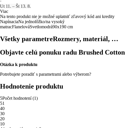
·
Ut 11. – Št 13. 8.
Viac
Na tento produkt nie je možné uplatniť zľavový kód ani kredity
Napínacia
Na jednolôžko/na vysoký
matrac
Flanelová
Svetlomodrá
90x190 cm
Všetky parametre
Rozmery, materiál, …
Objavte celú ponuku radu Brushed Cotton
Otázka k produktu
Potrebujete poradiť s parametrami alebo výberom?
Hodnotenie produktu
5
Počet hodnotení
(
1
)
5
1
4
0
3
0
2
0
1
0