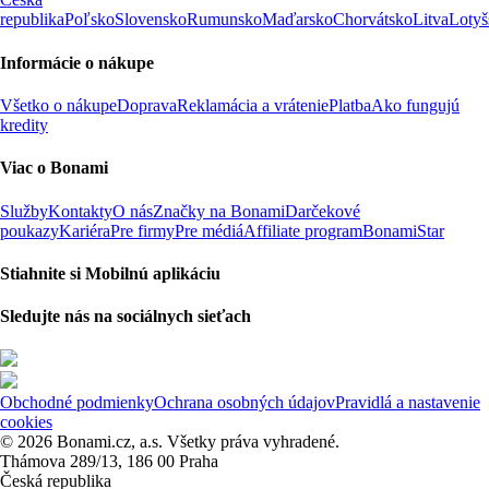
republika
Poľsko
Slovensko
Rumunsko
Maďarsko
Chorvátsko
Litva
Lotyš
Informácie o nákupe
Všetko o nákupe
Doprava
Reklamácia a vrátenie
Platba
Ako fungujú
kredity
Viac o Bonami
Služby
Kontakty
O nás
Značky na Bonami
Darčekové
poukazy
Kariéra
Pre firmy
Pre médiá
Affiliate program
BonamiStar
Stiahnite si Mobilnú aplikáciu
Sledujte nás na sociálnych sieťach
Obchodné podmienky
Ochrana osobných údajov
Pravidlá a nastavenie
cookies
© 2026 Bonami.cz, a.s. Všetky práva vyhradené.
Thámova 289/13, 186 00 Praha
Česká republika