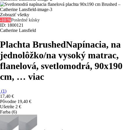
Zobraziť všetky
-10 %
Posledné kúsky
ID: 1800121
Catherine Lansfield
Plachta Brushed
Napínacia, na
jednolôžko/na vysoký matrac,
flanelová, svetlomodrá, 90x190
cm
, …
viac
(
1
)
17,40 €
Pôvodne
19,40 €
Ušetríte 2 €
Farba (6)