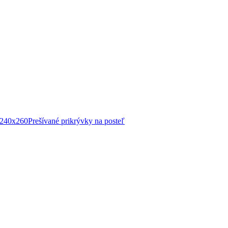
 240x260
Prešívané prikrývky na posteľ