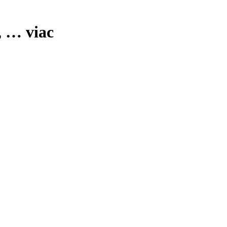
, …
viac