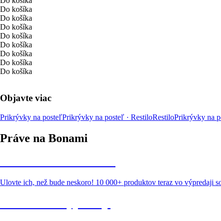
Do košíka
Do košíka
Do košíka
Do košíka
Do košíka
Do košíka
Do košíka
Do košíka
Do košíka
Objavte viac
Prikrývky na posteľ
Prikrývky na posteľ · Restilo
Restilo
Prikrývky na po
Práve na Bonami
Summer Sale až -40 %
Ulovte ich, než bude neskoro! 10 000+ produktov teraz vo výpredaji 
Záhrada vo výpredaji