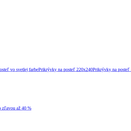
steľ vo svetlej farbe
Prikrývky na posteľ 220x240
Prikrývky na posteľ
so zľavou až 40 %