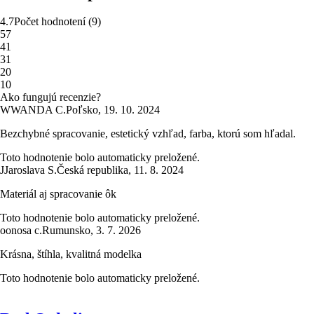
4.7
Počet hodnotení
(
9
)
5
7
4
1
3
1
2
0
1
0
Ako fungujú recenzie?
W
WANDA C.
Poľsko
,
19. 10. 2024
Bezchybné spracovanie, estetický vzhľad, farba, ktorú som hľadal.
Toto hodnotenie bolo automaticky preložené.
J
Jaroslava S.
Česká republika
,
11. 8. 2024
Materiál aj spracovanie ôk
Toto hodnotenie bolo automaticky preložené.
o
onosa c.
Rumunsko
,
3. 7. 2026
Krásna, štíhla, kvalitná modelka
Toto hodnotenie bolo automaticky preložené.