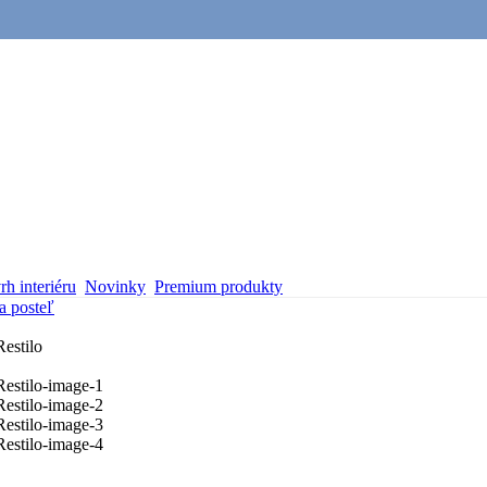
h interiéru
Novinky
Premium produkty
a posteľ