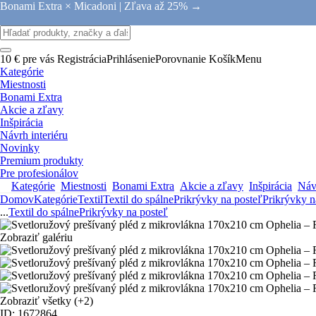
Bonami Extra × Micadoni |
Zľava až 25% →
10 € pre vás
Registrácia
Prihlásenie
Porovnanie
Košík
Menu
Kategórie
Miestnosti
Bonami Extra
Akcie a zľavy
Inšpirácia
Návrh interiéru
Novinky
Premium produkty
Pre profesionálov
Kategórie
Miestnosti
Bonami Extra
Akcie a zľavy
Inšpirácia
Návr
Domov
Kategórie
Textil
Textil do spálne
Prikrývky na posteľ
Prikrývky n
...
Textil do spálne
Prikrývky na posteľ
Zobraziť galériu
Zobraziť všetky
(+2)
ID: 1672864