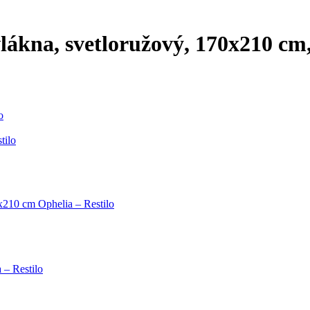
vlákna, svetloružový, 170x210 cm
o
tilo
x210 cm Ophelia – Restilo
 – Restilo