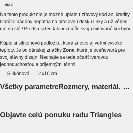
VIAC
Na tento produkt nie je možné uplatniť zľavový kód ani kredity
Horúce nádoby nepatria na pracovnú dosku linky a už vôbec
nie na stôl! Predsa si len tak nezničíte svoju milovanú kuchyňu.
Kúpte si silikónovú podložku, ktorá znesie aj veľmi vysoké
teploty. Je od dánskej značky
Zone
, ktorá je oceňovaná pre
svoj slávny dizajn. Nechajte sa teda očariť tvarovou
jednoduchosťou a príjemnými tónmi.
Silikónová
14x16 cm
Všetky parametre
Rozmery, materiál, …
Objavte celú ponuku radu Triangles