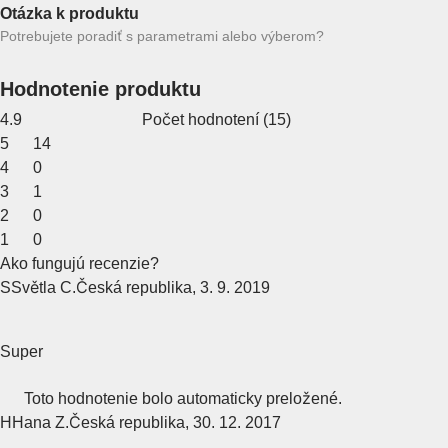
Otázka k produktu
Potrebujete poradiť s parametrami alebo výberom?
Hodnotenie produktu
4.9
Počet hodnotení
(
15
)
5
14
4
0
3
1
2
0
1
0
Ako fungujú recenzie?
S
Světla C.
Česká republika
,
3. 9. 2019
Super
Toto hodnotenie bolo automaticky preložené.
H
Hana Z.
Česká republika
,
30. 12. 2017