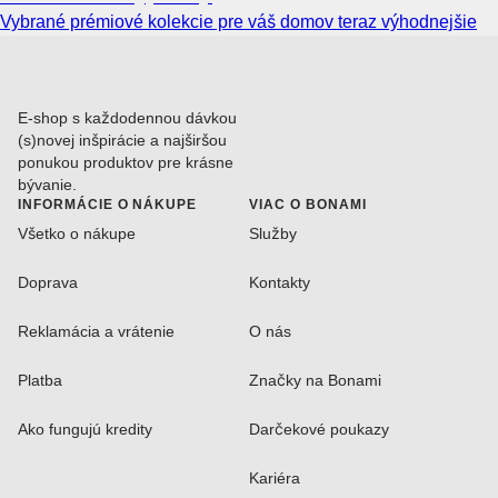
Vybrané prémiové kolekcie pre váš domov teraz výhodnejšie
E-shop s každodennou dávkou
(s)novej inšpirácie a najširšou
ponukou produktov pre krásne
bývanie.
INFORMÁCIE O NÁKUPE
VIAC O BONAMI
Všetko o nákupe
Služby
Doprava
Kontakty
Reklamácia a vrátenie
O nás
Platba
Značky na Bonami
Ako fungujú kredity
Darčekové poukazy
Kariéra