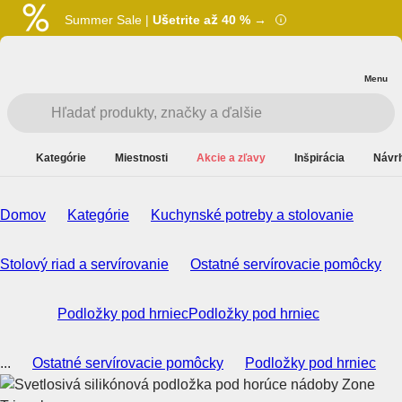
Summer Sale |
Ušetrite až 40 % →
Menu
Kategórie
Miestnosti
Akcie a zľavy
Inšpirácia
Návrh
Domov
Kategórie
Kuchynské potreby a stolovanie
Stolový riad a servírovanie
Ostatné servírovacie pomôcky
Podložky pod hrniec
Podložky pod hrniec
...
Ostatné servírovacie pomôcky
Podložky pod hrniec