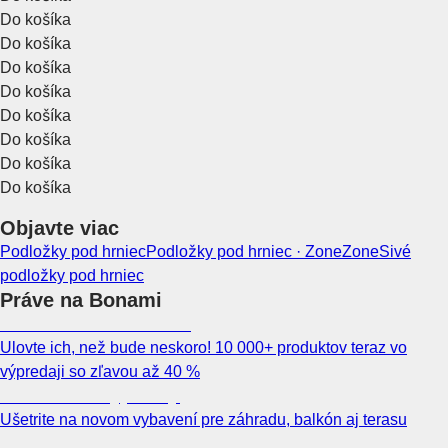
Do košíka
Do košíka
Do košíka
Do košíka
Do košíka
Do košíka
Do košíka
Do košíka
Objavte viac
Podložky pod hrniec
Podložky pod hrniec · Zone
Zone
Sivé
podložky pod hrniec
Práve na Bonami
Summer Sale až -40 %
Ulovte ich, než bude neskoro! 10 000+ produktov teraz vo
výpredaji so zľavou až 40 %
Záhrada vo výpredaji
Ušetrite na novom vybavení pre záhradu, balkón aj terasu
Prémiové vo výpredaji