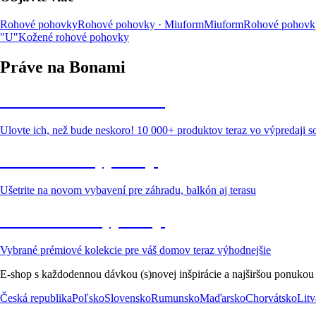
Rohové pohovky
Rohové pohovky · Miuform
Miuform
Rohové pohovky 
"U"
Kožené rohové pohovky
Práve na Bonami
Summer Sale až -40 %
Ulovte ich, než bude neskoro! 10 000+ produktov teraz vo výpredaji 
Záhrada vo výpredaji
Ušetrite na novom vybavení pre záhradu, balkón aj terasu
Prémiové vo výpredaji
Vybrané prémiové kolekcie pre váš domov teraz výhodnejšie
E-shop s každodennou dávkou (s)novej inšpirácie a najširšou ponukou
Česká republika
Poľsko
Slovensko
Rumunsko
Maďarsko
Chorvátsko
Litv