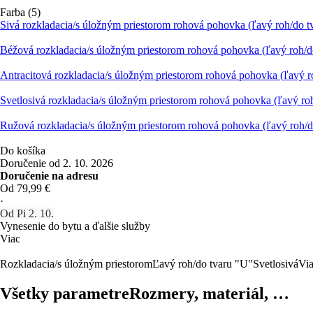
Farba (5)
Sivá rozkladacia/s úložným priestorom rohová pohovka (ľavý roh/do 
Béžová rozkladacia/s úložným priestorom rohová pohovka (ľavý roh/d
Antracitová rozkladacia/s úložným priestorom rohová pohovka (ľavý 
Svetlosivá rozkladacia/s úložným priestorom rohová pohovka (ľavý r
Ružová rozkladacia/s úložným priestorom rohová pohovka (ľavý roh/
Do košíka
Doručenie od 2. 10. 2026
Doručenie na adresu
Od 79,99 €
·
Od Pi 2. 10.
Vynesenie do bytu a ďalšie služby
Viac
Rozkladacia/s úložným priestorom
Ľavý roh/do tvaru "U"
Svetlosivá
Via
Všetky parametre
Rozmery, materiál, …