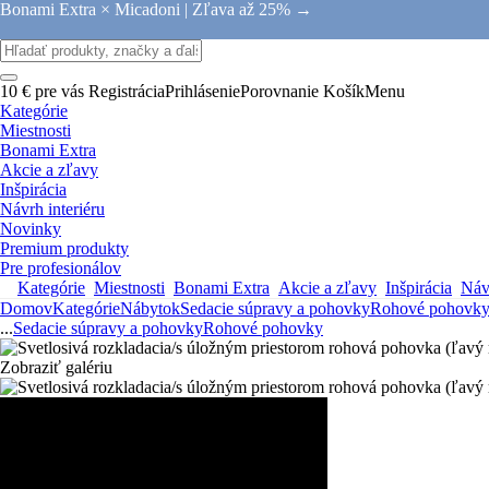
Bonami Extra × Micadoni |
Zľava až 25% →
10 € pre vás
Registrácia
Prihlásenie
Porovnanie
Košík
Menu
Kategórie
Miestnosti
Bonami Extra
Akcie a zľavy
Inšpirácia
Návrh interiéru
Novinky
Premium produkty
Pre profesionálov
Kategórie
Miestnosti
Bonami Extra
Akcie a zľavy
Inšpirácia
Návr
Domov
Kategórie
Nábytok
Sedacie súpravy a pohovky
Rohové pohovk
...
Sedacie súpravy a pohovky
Rohové pohovky
Zobraziť galériu