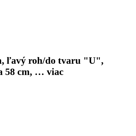
, ľavý roh/do tvaru "U",
la 58 cm
, …
viac