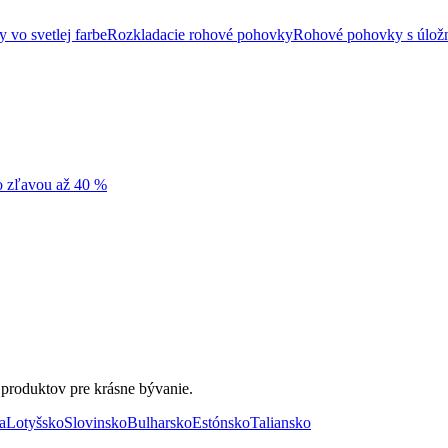
vo svetlej farbe
Rozkladacie rohové pohovky
Rohové pohovky s úlož
so zľavou až 40 %
 produktov pre krásne bývanie.
a
Lotyšsko
Slovinsko
Bulharsko
Estónsko
Taliansko