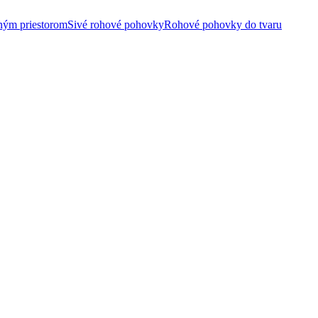
ným priestorom
Sivé rohové pohovky
Rohové pohovky do tvaru