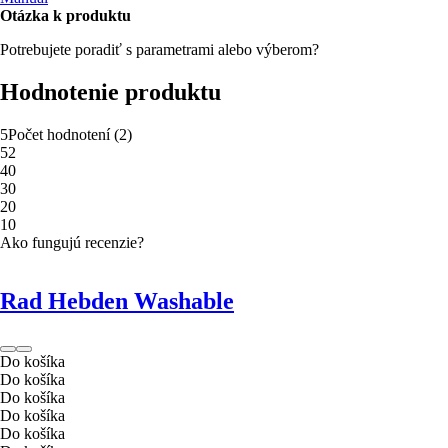
Otázka k produktu
Potrebujete poradiť s parametrami alebo výberom?
Hodnotenie produktu
5
Počet hodnotení
(
2
)
5
2
4
0
3
0
2
0
1
0
Ako fungujú recenzie?
Rad Hebden Washable
Do košíka
Do košíka
Do košíka
Do košíka
Do košíka