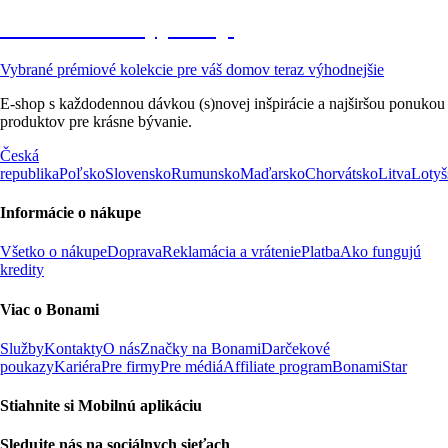
Prémiové vo výpredaji
Vybrané prémiové kolekcie pre váš domov teraz výhodnejšie
E-shop s každodennou dávkou (s)novej inšpirácie a najširšou ponukou
produktov pre krásne bývanie.
Česká
republika
Poľsko
Slovensko
Rumunsko
Maďarsko
Chorvátsko
Litva
Lotyš
Informácie o nákupe
Všetko o nákupe
Doprava
Reklamácia a vrátenie
Platba
Ako fungujú
kredity
Viac o Bonami
Služby
Kontakty
O nás
Značky na Bonami
Darčekové
poukazy
Kariéra
Pre firmy
Pre médiá
Affiliate program
BonamiStar
Stiahnite si Mobilnú aplikáciu
Sledujte nás na sociálnych sieťach