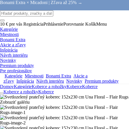
Bonami Extra × Micadoni |
Zľava až 25% →
10 € pre vás
Registrácia
Prihlásenie
Porovnanie
Košík
Menu
Kategórie
Miestnosti
Bonami Extra
Akcie a zľavy
Inšpirácia
Návrh interiéru
Novinky
Premium produkty
Pre profesionálov
Kategórie
Miestnosti
Bonami Extra
Akcie a
zľavy
Inšpirácia
Návrh interiéru
Novinky
Premium produkty
Domov
Kategórie
Koberce a rohožky
Koberce
Koberce
...
Koberce a rohožky
Koberce
Zobraziť galériu