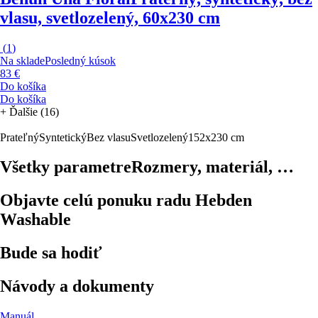
vlasu, svetlozelený, 60x230 cm
(
1
)
Na sklade
Posledný kúsok
83 €
Do košíka
Do košíka
+
Ďalšie (16)
Prateľný
Syntetický
Bez vlasu
Svetlozelený
152x230 cm
Všetky parametre
Rozmery, materiál, …
Objavte celú ponuku radu Hebden
Washable
Bude sa hodiť
Návody a dokumenty
Manuál