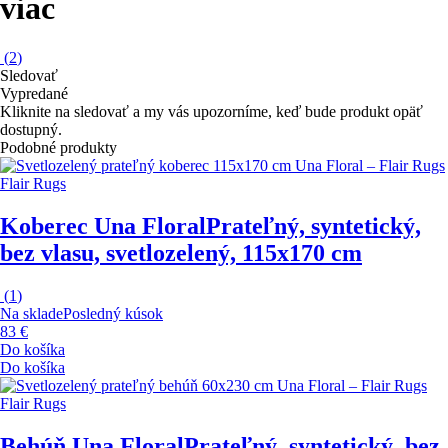
viac
(
2
)
Sledovať
Vypredané
Kliknite na sledovať a my vás upozorníme, keď bude produkt opäť
dostupný.
Podobné produkty
Flair Rugs
Koberec Una Floral
Prateľný, syntetický,
bez vlasu, svetlozelený, 115x170 cm
(
1
)
Na sklade
Posledný kúsok
83 €
Do košíka
Do košíka
Flair Rugs
Behúň Una Floral
Prateľný, syntetický, bez