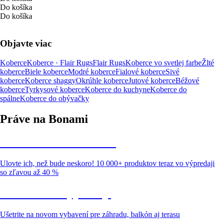
Do košíka
Do košíka
Objavte viac
Koberce
Koberce · Flair Rugs
Flair Rugs
Koberce vo svetlej farbe
Žlté
koberce
Biele koberce
Modré koberce
Fialové koberce
Sivé
koberce
Koberce shaggy
Okrúhle koberce
Jutové koberce
Béžové
koberce
Tyrkysové koberce
Koberce do kuchyne
Koberce do
spálne
Koberce do obývačky
Práve na Bonami
Summer Sale až -40 %
Ulovte ich, než bude neskoro! 10 000+ produktov teraz vo výpredaji
so zľavou až 40 %
Záhrada vo výpredaji
Ušetrite na novom vybavení pre záhradu, balkón aj terasu