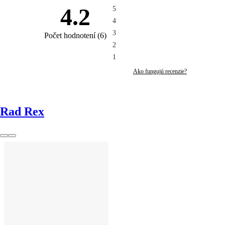
4.2
5
4
3
Počet hodnotení
(
6
)
2
1
Ako fungujú recenzie?
Rad Rex