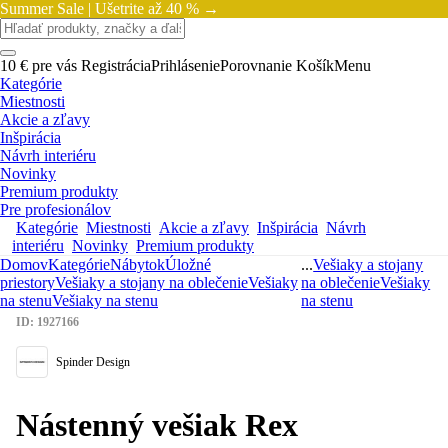
Summer Sale |
Ušetrite až 40 % →
10 € pre vás
Registrácia
Prihlásenie
Porovnanie
Košík
Menu
Kategórie
Miestnosti
Akcie a zľavy
Inšpirácia
Návrh interiéru
Novinky
Premium produkty
Pre profesionálov
Kategórie
Miestnosti
Akcie a zľavy
Inšpirácia
Návrh
interiéru
Novinky
Premium produkty
Domov
Kategórie
Nábytok
Úložné
...
Vešiaky a stojany
priestory
Vešiaky a stojany na oblečenie
Vešiaky
na oblečenie
Vešiaky
na stenu
Vešiaky na stenu
na stenu
ID: 1927166
Spinder Design
Nástenný vešiak Rex