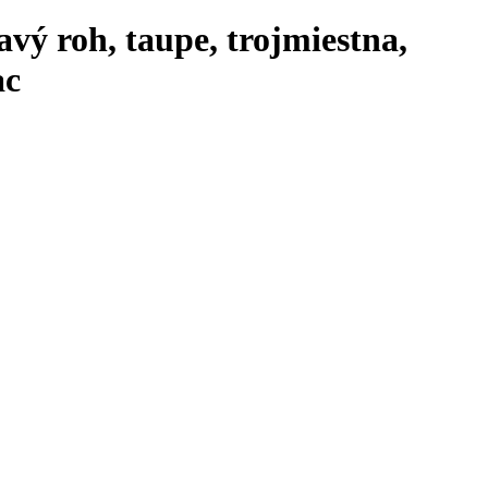
vý roh, taupe, trojmiestna,
ac