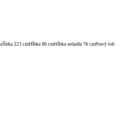
na
Šírka 223 cm
Hĺbka 86 cm
Hĺbka sedadla 76 cm
Pravý roh