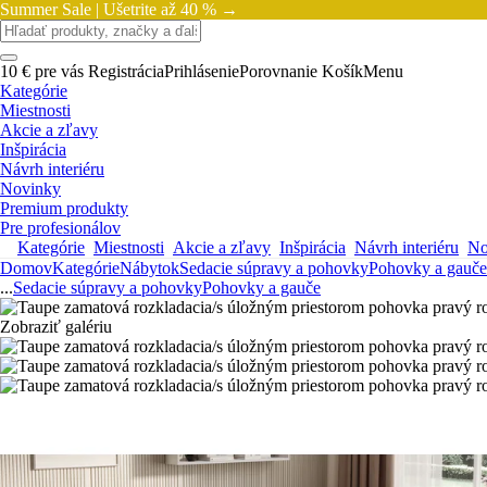
Summer Sale |
Ušetrite až 40 % →
10 € pre vás
Registrácia
Prihlásenie
Porovnanie
Košík
Menu
Kategórie
Miestnosti
Akcie a zľavy
Inšpirácia
Návrh interiéru
Novinky
Premium produkty
Pre profesionálov
Kategórie
Miestnosti
Akcie a zľavy
Inšpirácia
Návrh interiéru
No
Domov
Kategórie
Nábytok
Sedacie súpravy a pohovky
Pohovky a gauče
...
Sedacie súpravy a pohovky
Pohovky a gauče
Zobraziť galériu