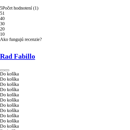
5
Počet hodnotení
(
1
)
5
1
4
0
3
0
2
0
1
0
Ako fungujú recenzie?
Rad Fabillo
Do košíka
Do košíka
Do košíka
Do košíka
Do košíka
Do košíka
Do košíka
Do košíka
Do košíka
Do košíka
Do košíka