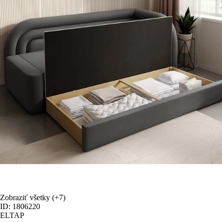
Zobraziť všetky
(+7)
ID: 1806220
ELTAP