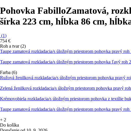
Pohovka Fabillo
Zamatová, rozkl
šírka 223 cm, hĺbka 86 cm, hĺbk
(
1
)
754 €
Roh a tvar (2)
Taupe zamatová rozkladacia/s úložným priestorom pohovka pravý ro
Taupe zamatová rozkladacia/s úložným priestorom pohovka ľavý roh
Farba (6)
Ružová ženilková rozkladacia/s úložným priestorom pohovka pravý r
Zelená ženilková rozkladacia/s úložným priestorom pohovka pravý r
Krémovobiela rozkladacia/s úložným priestorom pohovka z textílie b
Taupe zamatová rozkladacia/s úložným priestorom pohovka pravý ro
+
2
Do košíka
Doručenie od 10. 9. 2026