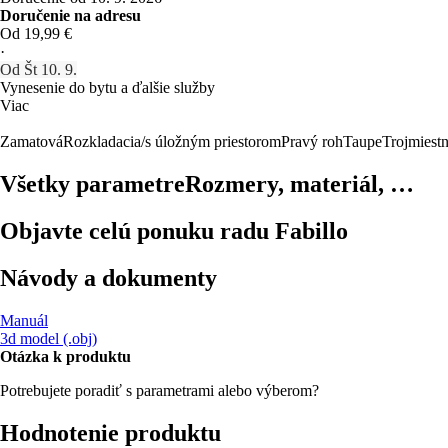
Doručenie na adresu
Od 19,99 €
·
Od Št 10. 9.
Vynesenie do bytu a ďalšie služby
Viac
Zamatová
Rozkladacia/s úložným priestorom
Pravý roh
Taupe
Trojmiest
Všetky parametre
Rozmery, materiál, …
Objavte celú ponuku radu Fabillo
Návody a dokumenty
Manuál
3d model (.obj)
Otázka k produktu
Potrebujete poradiť s parametrami alebo výberom?
Hodnotenie produktu