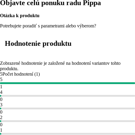
Objavte celú ponuku radu Pippa
Otázka k produktu
Potrebujete poradiť s parametrami alebo výberom?
Hodnotenie produktu
Zobrazené hodnotenie je založené na hodnotení variantov tohto
produktu.
5
Počet hodnotení
(
1
)
5
1
4
0
3
0
2
0
1