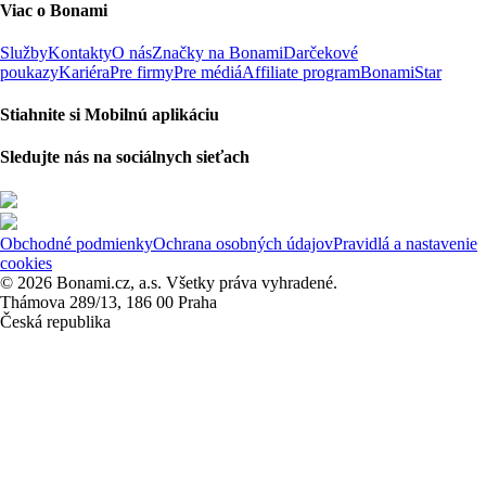
Viac o Bonami
Služby
Kontakty
O nás
Značky na Bonami
Darčekové
poukazy
Kariéra
Pre firmy
Pre médiá
Affiliate program
BonamiStar
Stiahnite si Mobilnú aplikáciu
Sledujte nás na sociálnych sieťach
Obchodné podmienky
Ochrana osobných údajov
Pravidlá a nastavenie
cookies
© 2026 Bonami.cz, a.s. Všetky práva vyhradené.
Thámova 289/13, 186 00 Praha
Česká republika