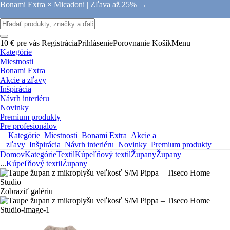
Bonami Extra × Micadoni |
Zľava až 25% →
10 € pre vás
Registrácia
Prihlásenie
Porovnanie
Košík
Menu
Kategórie
Miestnosti
Bonami Extra
Akcie a zľavy
Inšpirácia
Návrh interiéru
Novinky
Premium produkty
Pre profesionálov
Kategórie
Miestnosti
Bonami Extra
Akcie a
zľavy
Inšpirácia
Návrh interiéru
Novinky
Premium produkty
Domov
Kategórie
Textil
Kúpeľňový textil
Župany
Župany
...
Kúpeľňový textil
Župany
Zobraziť galériu