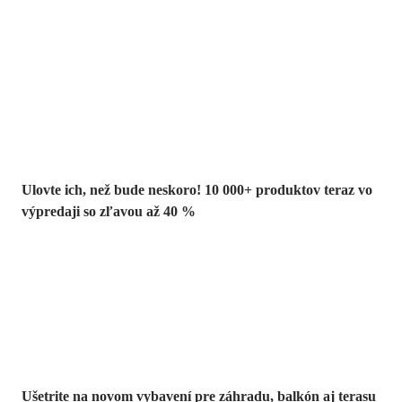
Summer Sale až
-40 %
Ulovte ich, než bude neskoro! 10 000+ produktov teraz vo
výpredaji so zľavou až 40 %
Záhrada vo
výpredaji
Ušetrite na novom vybavení pre záhradu, balkón aj terasu