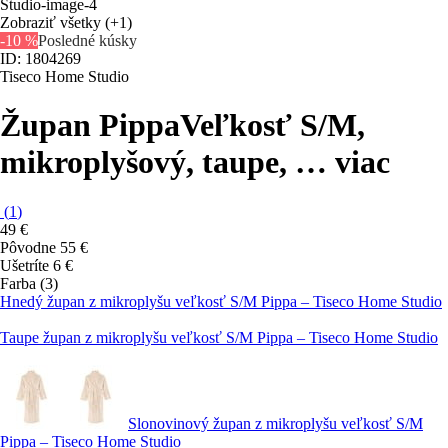
Zobraziť všetky
(+1)
-10 %
Posledné kúsky
ID: 1804269
Tiseco Home Studio
Župan Pippa
Veľkosť S/M,
mikroplyšový, taupe
, …
viac
(
1
)
49 €
Pôvodne
55 €
Ušetríte 6 €
Farba (3)
Hnedý župan z mikroplyšu veľkosť S/M Pippa – Tiseco Home Studio
Taupe župan z mikroplyšu veľkosť S/M Pippa – Tiseco Home Studio
Slonovinový župan z mikroplyšu veľkosť S/M
Pippa – Tiseco Home Studio