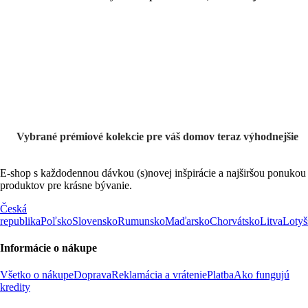
Prémiové vo
výpredaji
Vybrané prémiové kolekcie pre váš domov teraz výhodnejšie
E-shop s každodennou dávkou (s)novej inšpirácie a najširšou ponukou
produktov pre krásne bývanie.
Česká
republika
Poľsko
Slovensko
Rumunsko
Maďarsko
Chorvátsko
Litva
Lotyš
Informácie o nákupe
Všetko o nákupe
Doprava
Reklamácia a vrátenie
Platba
Ako fungujú
kredity