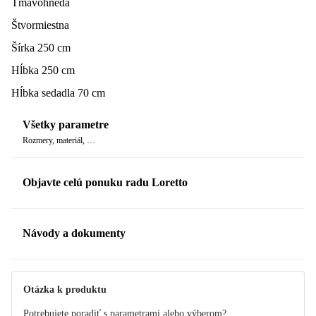
Tmavohnedá
Štvormiestna
Šírka 250 cm
Hĺbka 250 cm
Hĺbka sedadla 70 cm
Všetky parametre
Rozmery, materiál, …
Objavte celú ponuku radu Loretto
Návody a dokumenty
Manuál
Otázka k produktu
Potrebujete poradiť s parametrami alebo výberom?