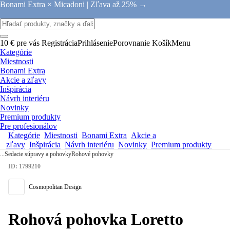
Bonami Extra × Micadoni |
Zľava až 25% →
10 € pre vás
Registrácia
Prihlásenie
Porovnanie
Košík
Menu
Kategórie
Miestnosti
Bonami Extra
Akcie a zľavy
Inšpirácia
Návrh interiéru
Novinky
Premium produkty
Pre profesionálov
Kategórie
Miestnosti
Bonami Extra
Akcie a
zľavy
Inšpirácia
Návrh interiéru
Novinky
Premium produkty
...
Sedacie súpravy a pohovky
Rohové pohovky
ID: 1799210
Cosmopolitan Design
Rohová pohovka Loretto