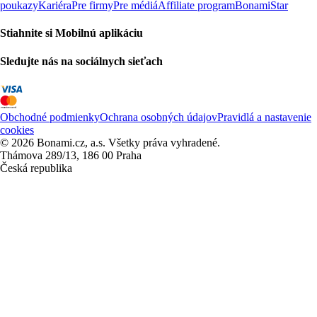
poukazy
Kariéra
Pre firmy
Pre médiá
Affiliate program
BonamiStar
Stiahnite si Mobilnú aplikáciu
Sledujte nás na sociálnych sieťach
Obchodné podmienky
Ochrana osobných údajov
Pravidlá a nastavenie
cookies
© 2026 Bonami.cz, a.s. Všetky práva vyhradené.
Thámova 289/13, 186 00 Praha
Česká republika