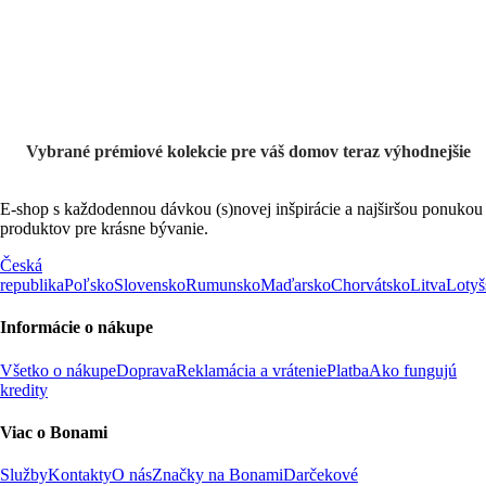
výpredaji
Vybrané prémiové kolekcie pre váš domov teraz výhodnejšie
E-shop s každodennou dávkou (s)novej inšpirácie a najširšou ponukou
produktov pre krásne bývanie.
Česká
republika
Poľsko
Slovensko
Rumunsko
Maďarsko
Chorvátsko
Litva
Lotyš
Informácie o nákupe
Všetko o nákupe
Doprava
Reklamácia a vrátenie
Platba
Ako fungujú
kredity
Viac o Bonami
Služby
Kontakty
O nás
Značky na Bonami
Darčekové