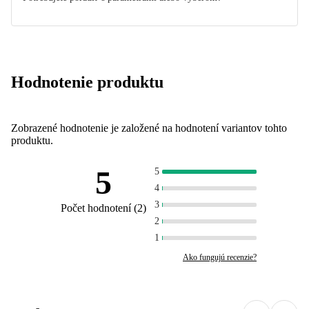
Hodnotenie produktu
Zobrazené hodnotenie je založené na hodnotení variantov tohto
produktu.
5
5
4
3
Počet hodnotení
(
2
)
2
1
Ako fungujú recenzie?