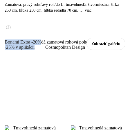
Zamatová, pravý roh/ľavý roh/do L, tmavohnedá, štvormiestna, šírka
250 cm, hĺbka 250 cm, hĺbka sedadla 70 cm
, …
viac
(
2
)
Bonami Extra -20%
Zobraziť galériu
-25% v aplikácii