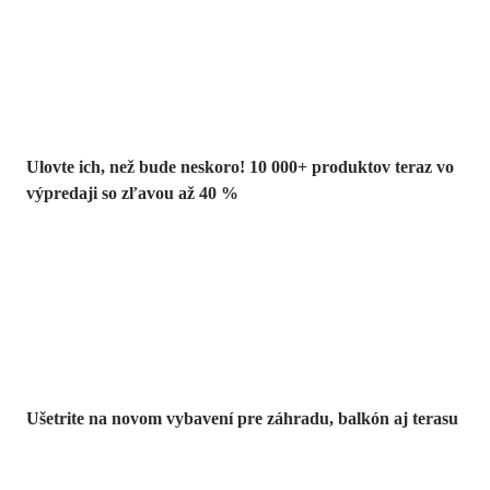
Summer Sale až
-40 %
Ulovte ich, než bude neskoro! 10 000+ produktov teraz vo
výpredaji so zľavou až 40 %
Záhrada vo
výpredaji
Ušetrite na novom vybavení pre záhradu, balkón aj terasu
Prémiové vo