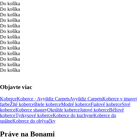
Do košíka
Do košíka
Do košíka
Do košíka
Do košíka
Do košíka
Do košíka
Do košíka
Do košíka
Do košíka
Do košíka
Do košíka
Do košíka
Objavte viac
Koberce
Koberce · Ayyildiz Carpets
Ayyildiz Carpets
Koberce v tmavej
farbe
Žlté koberce
Biele koberce
Modré koberce
Fialové koberce
Sivé
koberce
Koberce shaggy
Okrúhle koberce
Jutové koberce
Béžové
koberce
Tyrkysové koberce
Koberce do kuchyne
Koberce do
spálne
Koberce do obývačky
Práve na Bonami