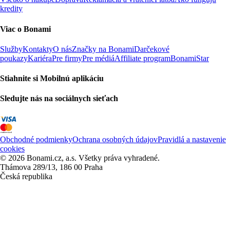
kredity
Viac o Bonami
Služby
Kontakty
O nás
Značky na Bonami
Darčekové
poukazy
Kariéra
Pre firmy
Pre médiá
Affiliate program
BonamiStar
Stiahnite si Mobilnú aplikáciu
Sledujte nás na sociálnych sieťach
Obchodné podmienky
Ochrana osobných údajov
Pravidlá a nastavenie
cookies
© 2026 Bonami.cz, a.s. Všetky práva vyhradené.
Thámova 289/13, 186 00 Praha
Česká republika