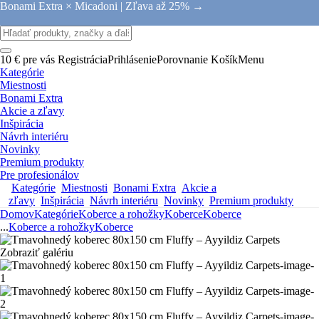
Bonami Extra × Micadoni |
Zľava až 25% →
10 € pre vás
Registrácia
Prihlásenie
Porovnanie
Košík
Menu
Kategórie
Miestnosti
Bonami Extra
Akcie a zľavy
Inšpirácia
Návrh interiéru
Novinky
Premium produkty
Pre profesionálov
Kategórie
Miestnosti
Bonami Extra
Akcie a
zľavy
Inšpirácia
Návrh interiéru
Novinky
Premium produkty
Domov
Kategórie
Koberce a rohožky
Koberce
Koberce
...
Koberce a rohožky
Koberce
Zobraziť galériu