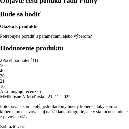
Objavte celú ponuku radu Fluffy
Bude sa hodiť
Otázka k produktu
Potrebujete poradiť s parametrami alebo výberom?
Hodnotenie produktu
2
Počet hodnotení
(
1
)
5
0
4
0
3
0
2
1
1
0
Ako fungujú recenzie?
M
Miklósné N.
Maďarsko
,
21. 11. 2025
Potrebovala som teplý, jednofarebný hnedý koberec, taký som si
koberec predstavovala aj na základe fotografie, ale v skutočnosti nie je
z pevných vlák...
Zobraziť viac