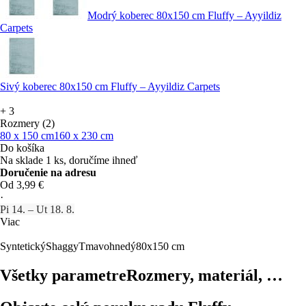
Modrý koberec 80x150 cm Fluffy – Ayyildiz
Carpets
Sivý koberec 80x150 cm Fluffy – Ayyildiz Carpets
+
3
Rozmery (2)
80 x 150 cm
160 x 230 cm
Do košíka
Na sklade 1 ks, doručíme ihneď
Doručenie na adresu
Od 3,99 €
·
Pi 14. – Ut 18. 8.
Viac
Syntetický
Shaggy
Tmavohnedý
80x150 cm
Všetky parametre
Rozmery, materiál, …