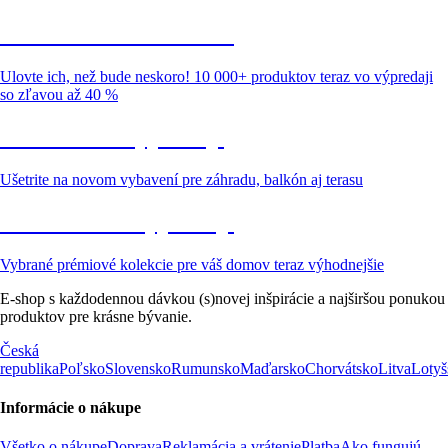
Summer Sale až -40 %
Ulovte ich, než bude neskoro! 10 000+ produktov teraz vo výpredaji
so zľavou až 40 %
Záhrada vo výpredaji
Ušetrite na novom vybavení pre záhradu, balkón aj terasu
Prémiové vo výpredaji
Vybrané prémiové kolekcie pre váš domov teraz výhodnejšie
E-shop s každodennou dávkou (s)novej inšpirácie a najširšou ponukou
produktov pre krásne bývanie.
Česká
republika
Poľsko
Slovensko
Rumunsko
Maďarsko
Chorvátsko
Litva
Lotyš
Informácie o nákupe
Všetko o nákupe
Doprava
Reklamácia a vrátenie
Platba
Ako fungujú