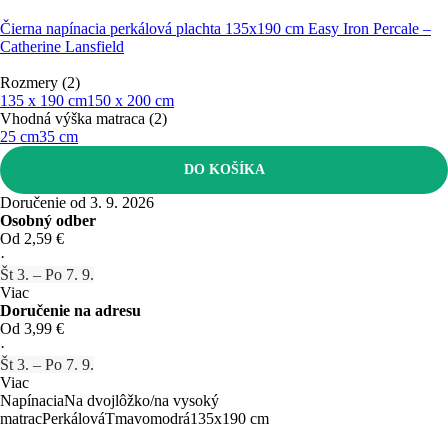
Čierna napínacia perkálová plachta 135x190 cm Easy Iron Percale –
Catherine Lansfield
Rozmery (2)
135 x 190 cm
150 x 200 cm
Vhodná výška matraca (2)
25 cm
35 cm
DO KOŠÍKA
Doručenie od 3. 9. 2026
Osobný odber
Od 2,59 €
·
Št 3. – Po 7. 9.
Viac
Doručenie na adresu
Od 3,99 €
·
Št 3. – Po 7. 9.
Viac
Napínacia
Na dvojlôžko/na vysoký
matrac
Perkálová
Tmavomodrá
135x190 cm