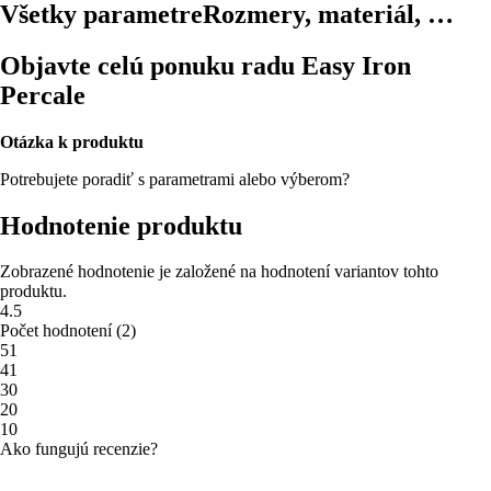
Všetky parametre
Rozmery, materiál, …
Objavte celú ponuku radu Easy Iron
Percale
Otázka k produktu
Potrebujete poradiť s parametrami alebo výberom?
Hodnotenie produktu
Zobrazené hodnotenie je založené na hodnotení variantov tohto
produktu.
4.5
Počet hodnotení
(
2
)
5
1
4
1
3
0
2
0
1
0
Ako fungujú recenzie?