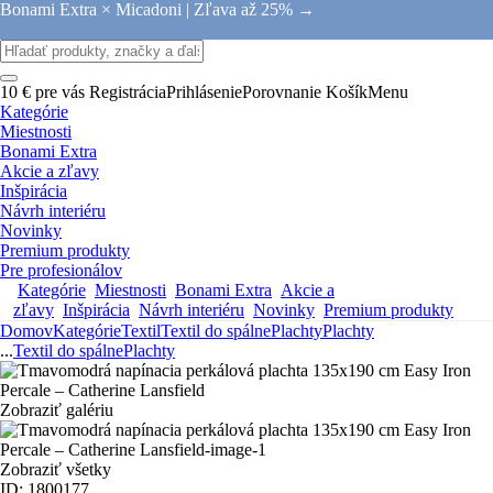
Bonami Extra × Micadoni |
Zľava až 25% →
10 € pre vás
Registrácia
Prihlásenie
Porovnanie
Košík
Menu
Kategórie
Miestnosti
Bonami Extra
Akcie a zľavy
Inšpirácia
Návrh interiéru
Novinky
Premium produkty
Pre profesionálov
Kategórie
Miestnosti
Bonami Extra
Akcie a
zľavy
Inšpirácia
Návrh interiéru
Novinky
Premium produkty
Domov
Kategórie
Textil
Textil do spálne
Plachty
Plachty
...
Textil do spálne
Plachty
Zobraziť galériu
Zobraziť všetky
ID: 1800177