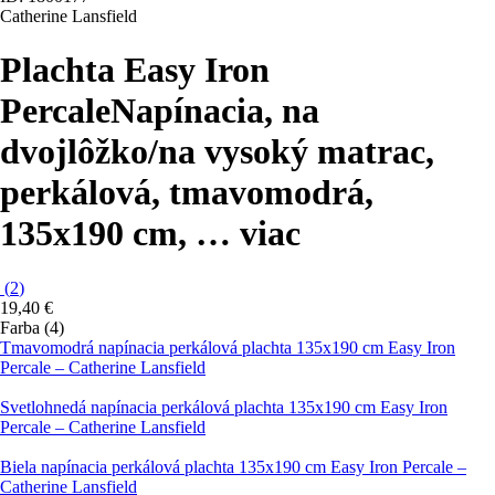
Catherine Lansfield
Plachta Easy Iron
Percale
Napínacia, na
dvojlôžko/na vysoký matrac,
perkálová, tmavomodrá,
135x190 cm
, …
viac
(
2
)
19,40 €
Farba (4)
Tmavomodrá napínacia perkálová plachta 135x190 cm Easy Iron
Percale – Catherine Lansfield
Svetlohnedá napínacia perkálová plachta 135x190 cm Easy Iron
Percale – Catherine Lansfield
Biela napínacia perkálová plachta 135x190 cm Easy Iron Percale –
Catherine Lansfield