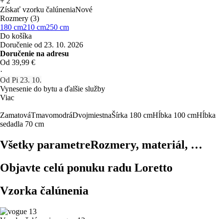
+
2
Získať vzorku čalúnenia
Nové
Rozmery (3)
180 cm
210 cm
250 cm
Do košíka
Doručenie od 23. 10. 2026
Doručenie na adresu
Od 39,99 €
·
Od Pi 23. 10.
Vynesenie do bytu a ďalšie služby
Viac
Zamatová
Tmavomodrá
Dvojmiestna
Šírka 180 cm
Hĺbka 100 cm
Hĺbka
sedadla 70 cm
Všetky parametre
Rozmery, materiál, …
Objavte celú ponuku radu Loretto
Vzorka čalúnenia