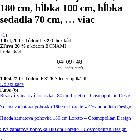
180 cm, hĺbka 100 cm, hĺbka
sedadla 70 cm
, …
viac
(
1
)
1 071,20 €
s kódom
1 339 € bez kódu
Zľava 20 %
s kódom BONAMI
Pridať kód
04
09
48
:
:
dni
hodín
minút
1 004,25 €
s kódom EXTRA len v aplikácii
Do aplikace
Farba (6)
Béžová zamatová pohovka 180 cm Loretto – Cosmopolitan Design
Zelená zamatová pohovka 180 cm Loretto – Cosmopolitan Design
Hnedá zamatová pohovka 180 cm Loretto – Cosmopolitan Design
Sivá zamatová pohovka 180 cm Loretto – Cosmopolitan Design