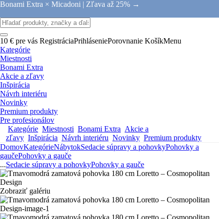
Bonami Extra × Micadoni |
Zľava až 25% →
10 € pre vás
Registrácia
Prihlásenie
Porovnanie
Košík
Menu
Kategórie
Miestnosti
Bonami Extra
Akcie a zľavy
Inšpirácia
Návrh interiéru
Novinky
Premium produkty
Pre profesionálov
Kategórie
Miestnosti
Bonami Extra
Akcie a
zľavy
Inšpirácia
Návrh interiéru
Novinky
Premium produkty
Domov
Kategórie
Nábytok
Sedacie súpravy a pohovky
Pohovky a
gauče
Pohovky a gauče
...
Sedacie súpravy a pohovky
Pohovky a gauče
Zobraziť galériu