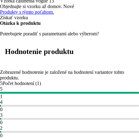
Vzorka čalúnenia
vogue 13
Objednajte si vzorku až domov.
Nové
Produkty s týmto poťahom.
Získať vzorku
Otázka k produktu
Potrebujete poradiť s parametrami alebo výberom?
Hodnotenie produktu
Zobrazené hodnotenie je založené na hodnotení variantov tohto
produktu.
5
Počet hodnotení
(
1
)
5
1
4
0
3
0
2
0