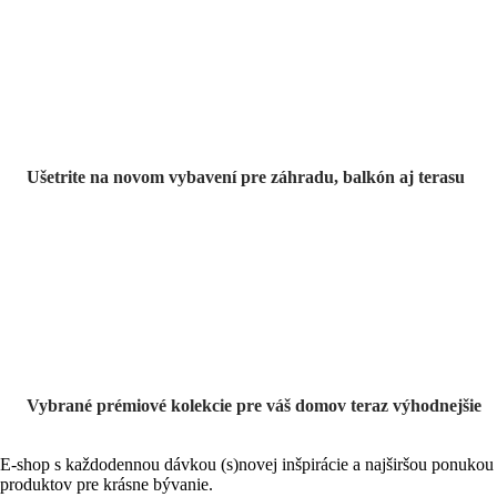
Záhrada vo
výpredaji
Ušetrite na novom vybavení pre záhradu, balkón aj terasu
Prémiové vo
výpredaji
Vybrané prémiové kolekcie pre váš domov teraz výhodnejšie
E-shop s každodennou dávkou (s)novej inšpirácie a najširšou ponukou
produktov pre krásne bývanie.