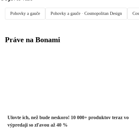
Pohovky a gauče
Pohovky a gauče · Cosmopolitan Design
Cos
Práve na Bonami
Summer Sale až
-40 %
Ulovte ich, než bude neskoro! 10 000+ produktov teraz vo
výpredaji so zľavou až 40 %