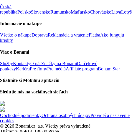
Česká
republika
Poľsko
Slovensko
Rumunsko
Maďarsko
Chorvátsko
Litva
Lotyš
Informácie o nákupe
Všetko o nákupe
Doprava
Reklamácia a vrátenie
Platba
Ako fungujú
kredity
Viac o Bonami
Služby
Kontakty
O nás
Značky na Bonami
Darčekové
poukazy
Kariéra
Pre firmy
Pre médiá
Affiliate program
BonamiStar
Stiahnite si Mobilnú aplikáciu
Sledujte nás na sociálnych sieťach
Obchodné podmienky
Ochrana osobných údajov
Pravidlá a nastavenie
cookies
© 2026 Bonami.cz, a.s. Všetky práva vyhradené.
Thámova 289/13, 186 00 Praha