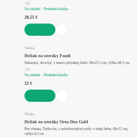
(
5
)
Na sklade
Posledné kúsky
28,55 €
DO KOŠÍKA
Wenko
Držiak na uteráky Fondi
Nástenný, drevený, v tmavo prírodnej farbe, 60x25,5 cm, výška 48,5 cm
(
2
)
Na sklade
Posledné kúsky
52 €
DO KOŠÍKA
Wenko
Držiak na uteráky Orea Duo Gold
Bez vŕtania, Turbo-loc, z nehrdzavejúcej ocele, v zlatej farbe, 60x12 cm,
výška 4,5 cm