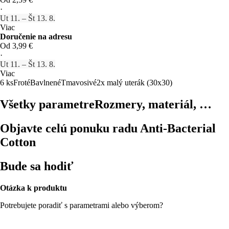
·
Ut 11. – Št 13. 8.
Viac
Doručenie na adresu
Od 3,99 €
·
Ut 11. – Št 13. 8.
Viac
6 ks
Froté
Bavlnené
Tmavosivé
2x malý uterák (30x30)
Všetky parametre
Rozmery, materiál, …
Objavte celú ponuku radu Anti-Bacterial
Cotton
Bude sa hodiť
Otázka k produktu
Potrebujete poradiť s parametrami alebo výberom?