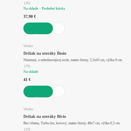
(
26
)
Na sklade
Posledné kúsky
37,90 €
DO KOŠÍKA
Wenko
Držiak na uteráky Bosio
Nástenný, z nehrdzavejúcej ocele, matne čierny, 5,5x43 cm, výška 9 cm
(
70
)
Na sklade
41 €
DO KOŠÍKA
Wenko
Držiak na uteráky Bivio
Bez vŕtania, Turbo-loc, kovový, matne čierny, 48x7 cm, výška 6,5 cm
(
10
)