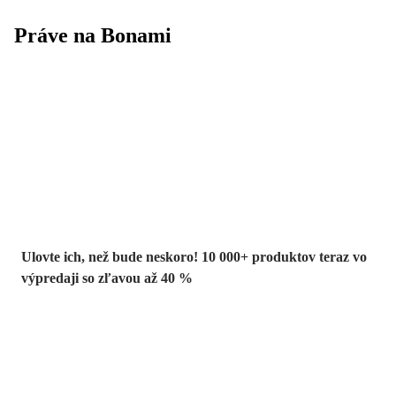
Práve na Bonami
Summer Sale až
-40 %
Ulovte ich, než bude neskoro! 10 000+ produktov teraz vo
výpredaji so zľavou až 40 %
Záhrada vo
výpredaji