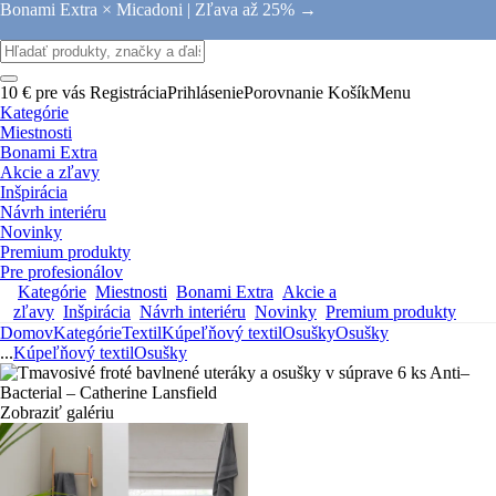
Bonami Extra × Micadoni |
Zľava až 25% →
10 € pre vás
Registrácia
Prihlásenie
Porovnanie
Košík
Menu
Kategórie
Miestnosti
Bonami Extra
Akcie a zľavy
Inšpirácia
Návrh interiéru
Novinky
Premium produkty
Pre profesionálov
Kategórie
Miestnosti
Bonami Extra
Akcie a
zľavy
Inšpirácia
Návrh interiéru
Novinky
Premium produkty
Domov
Kategórie
Textil
Kúpeľňový textil
Osušky
Osušky
...
Kúpeľňový textil
Osušky
Zobraziť galériu