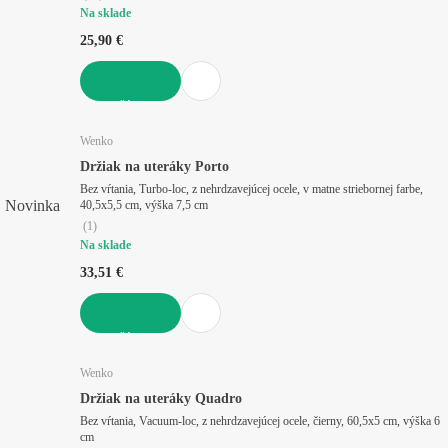
Na sklade
25,90 €
DO KOŠÍKA
Wenko
Držiak na uteráky Porto
Bez vŕtania, Turbo-loc, z nehrdzavejúcej ocele, v matne striebornej farbe,
Novinka
40,5x5,5 cm, výška 7,5 cm
(
1
)
Na sklade
33,51 €
DO KOŠÍKA
Wenko
Držiak na uteráky Quadro
Bez vŕtania, Vacuum-loc, z nehrdzavejúcej ocele, čierny, 60,5x5 cm, výška 6
cm