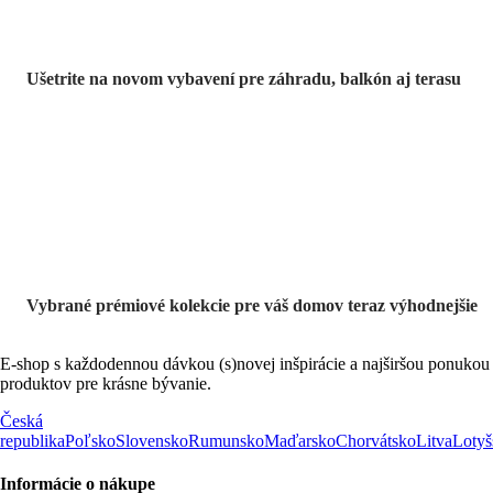
Ušetrite na novom vybavení pre záhradu, balkón aj terasu
Prémiové vo
výpredaji
Vybrané prémiové kolekcie pre váš domov teraz výhodnejšie
E-shop s každodennou dávkou (s)novej inšpirácie a najširšou ponukou
produktov pre krásne bývanie.
Česká
republika
Poľsko
Slovensko
Rumunsko
Maďarsko
Chorvátsko
Litva
Lotyš
Informácie o nákupe