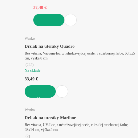
37,40 €
DO KOŠÍKA
Wenko
Držiak na uteráky Quadro
Bez vŕtania, Vacuum-loc, z nehrdzavejúcej ocele, v striebornej farbe, 60,5x5
cm, výška 6 cm
(
225
)
Na sklade
33,49 €
DO KOŠÍKA
Wenko
Držiak na uteráky Maribor
Bez vŕtania, UV-Loc, z nehrdzavejúcej ocele, v lesklej striebornej farbe,
63x14 cm, výška 5 cm
(
2
)