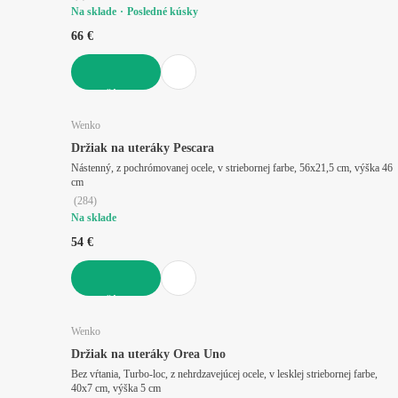
Na sklade
Posledné kúsky
66 €
DO KOŠÍKA
Wenko
Držiak na uteráky Pescara
Nástenný, z pochrómovanej ocele, v striebornej farbe, 56x21,5 cm, výška 46
cm
(
284
)
Na sklade
54 €
DO KOŠÍKA
Wenko
Držiak na uteráky Orea Uno
Bez vŕtania, Turbo-loc, z nehrdzavejúcej ocele, v lesklej striebornej farbe,
40x7 cm, výška 5 cm