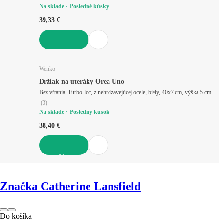
Na sklade
Posledné kúsky
39,33 €
DO KOŠÍKA
Wenko
Držiak na uteráky Orea Uno
Bez vŕtania, Turbo-loc, z nehrdzavejúcej ocele, biely, 40x7 cm, výška 5 cm
(
3
)
Na sklade
Posledný kúsok
38,40 €
DO KOŠÍKA
Značka Catherine Lansfield
Do košíka