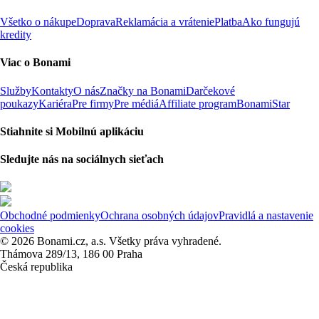
Všetko o nákupe
Doprava
Reklamácia a vrátenie
Platba
Ako fungujú
kredity
Viac o Bonami
Služby
Kontakty
O nás
Značky na Bonami
Darčekové
poukazy
Kariéra
Pre firmy
Pre médiá
Affiliate program
BonamiStar
Stiahnite si Mobilnú aplikáciu
Sledujte nás na sociálnych sieťach
Obchodné podmienky
Ochrana osobných údajov
Pravidlá a nastavenie
cookies
© 2026 Bonami.cz, a.s. Všetky práva vyhradené.
Thámova 289/13, 186 00 Praha
Česká republika