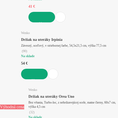
41 €
DO KOŠÍKA
Wenko
Držiak na uteráky Irpinia
Závesný, oceľový, v striebornej farbe, 54,5x21,5 cm, výška 77,5 cm
(
90
)
Na sklade
54 €
DO KOŠÍKA
Wenko
Držiak na uteráky Orea Uno
Bez vŕtania, Turbo-loc, z nehrdzavejúcej ocele, matne čierny, 60x7 cm,
Výhodná cena
výška 4,5 cm
(
32
)
Na sklade