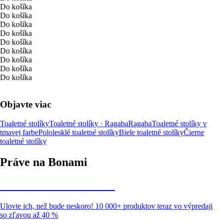
Do košíka
Do košíka
Do košíka
Do košíka
Do košíka
Do košíka
Do košíka
Do košíka
Do košíka
Objavte viac
Toaletné stolíky
Toaletné stolíky · Ragaba
Ragaba
Toaletné stolíky v
tmavej farbe
Pololesklé toaletné stolíky
Biele toaletné stolíky
Čierne
toaletné stolíky
Práve na Bonami
Summer Sale až -40 %
Ulovte ich, než bude neskoro! 10 000+ produktov teraz vo výpredaji
so zľavou až 40 %