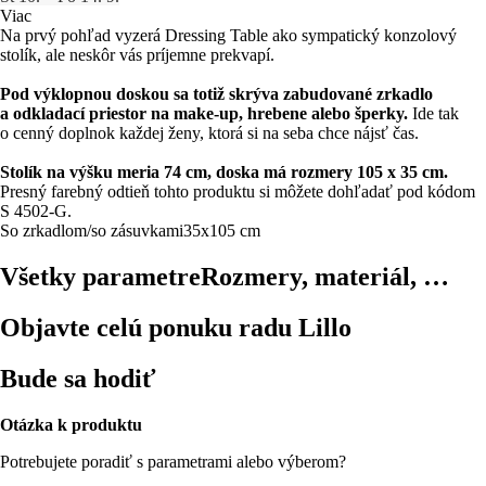
Viac
Na prvý pohľad vyzerá Dressing Table ako sympatický konzolový
stolík, ale neskôr vás príjemne prekvapí.
Pod výklopnou doskou sa totiž skrýva zabudované zrkadlo
a odkladací priestor na make-up, hrebene alebo šperky.
Ide tak
o cenný doplnok každej ženy, ktorá si na seba chce nájsť čas.
Stolík na výšku meria 74 cm, doska má rozmery 105 x 35 cm.
Presný farebný odtieň tohto produktu si môžete dohľadať pod kódom
S 4502-G.
So zrkadlom/so zásuvkami
35x105 cm
Všetky parametre
Rozmery, materiál, …
Objavte celú ponuku radu Lillo
Bude sa hodiť
Otázka k produktu
Potrebujete poradiť s parametrami alebo výberom?