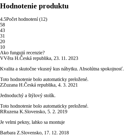
Hodnotenie produktu
4.5
Počet hodnotení
(
12
)
5
8
4
3
3
1
2
0
1
0
Ako fungujú recenzie?
V
Věra H.
Česká republika
,
23. 11. 2023
Kvalita a skutočne vkusný kus nábytku. Absolútna spokojnosť.
Toto hodnotenie bolo automaticky preložené.
Z
Zuzana H.
Česká republika
,
4. 3. 2021
Jednoduchý a štýlový stolík.
Toto hodnotenie bolo automaticky preložené.
R
Ruzena K.
Slovensko
,
5. 2. 2019
Je velmi pekny, lahko sa montuje
Barbara Z.
Slovensko
,
17. 12. 2018