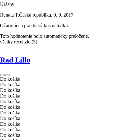
Krásny
Renata T.
Česká republika
,
9. 9. 2017
Očarujúci a praktický kus nábytku.
Toto hodnotenie bolo automaticky preložené.
všetky recenzie
(
5
)
Rad Lillo
Do košíka
Do košíka
Do košíka
Do košíka
Do košíka
Do košíka
Do košíka
Do košíka
Do košíka
Do košíka
Do košíka