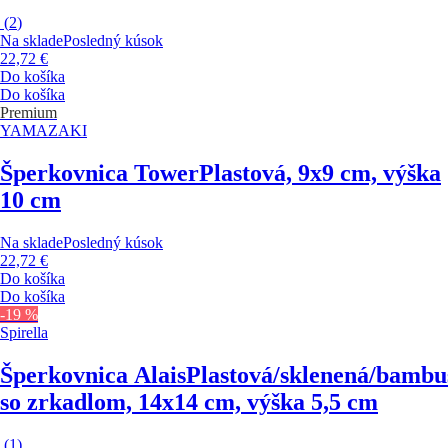
(
2
)
Na sklade
Posledný kúsok
22,72 €
Do košíka
Do košíka
Premium
YAMAZAKI
Šperkovnica Tower
Plastová, 9x9 cm, výška
10 cm
Na sklade
Posledný kúsok
22,72 €
Do košíka
Do košíka
-19 %
Spirella
Šperkovnica Alais
Plastová/sklenená/bambu
so zrkadlom, 14x14 cm, výška 5,5 cm
(
1
)