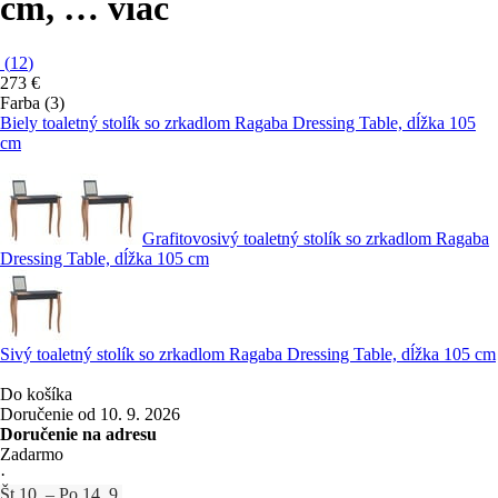
cm
, …
viac
(
12
)
273 €
Farba (3)
Biely toaletný stolík so zrkadlom Ragaba Dressing Table, dĺžka 105
cm
Grafitovosivý toaletný stolík so zrkadlom Ragaba
Dressing Table, dĺžka 105 cm
Sivý toaletný stolík so zrkadlom Ragaba Dressing Table, dĺžka 105 cm
Do košíka
Doručenie od 10. 9. 2026
Doručenie na adresu
Zadarmo
·
Št 10. – Po 14. 9.