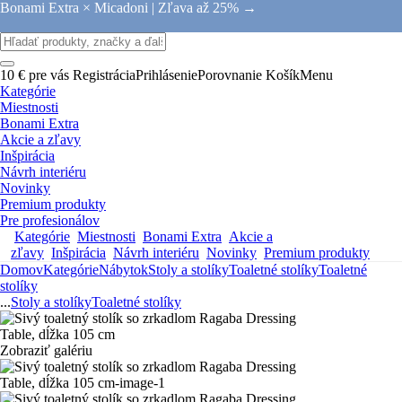
Bonami Extra × Micadoni |
Zľava až 25% →
10 € pre vás
Registrácia
Prihlásenie
Porovnanie
Košík
Menu
Kategórie
Miestnosti
Bonami Extra
Akcie a zľavy
Inšpirácia
Návrh interiéru
Novinky
Premium produkty
Pre profesionálov
Kategórie
Miestnosti
Bonami Extra
Akcie a
zľavy
Inšpirácia
Návrh interiéru
Novinky
Premium produkty
Domov
Kategórie
Nábytok
Stoly a stolíky
Toaletné stolíky
Toaletné
stolíky
...
Stoly a stolíky
Toaletné stolíky
Zobraziť galériu