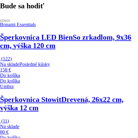
Bude sa hodiť
Bonami Essentials
Šperkovnica LED Bien
So zrkadlom, 9x36
cm, výška 120 cm
(
122
)
Na sklade
Posledné kúsky
158 €
Do košíka
Do košíka
Umbra
Šperkovnica Stowit
Drevená, 26x22 cm,
výška 12 cm
(
11
)
Na sklade
80 €
Do košíka