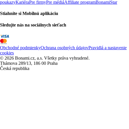
poukazy
Kariéra
Pre firmy
Pre médiá
Affiliate program
BonamiStar
Stiahnite si Mobilnú aplikáciu
Sledujte nás na sociálnych sieťach
Obchodné podmienky
Ochrana osobných údajov
Pravidlá a nastavenie
cookies
© 2026 Bonami.cz, a.s. Všetky práva vyhradené.
Thámova 289/13, 186 00 Praha
Česká republika