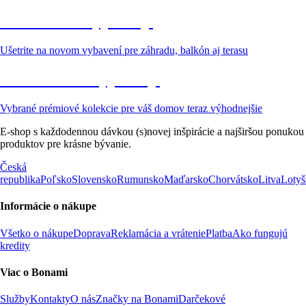
Záhrada vo výpredaji
Ušetrite na novom vybavení pre záhradu, balkón aj terasu
Prémiové vo výpredaji
Vybrané prémiové kolekcie pre váš domov teraz výhodnejšie
E-shop s každodennou dávkou (s)novej inšpirácie a najširšou ponukou
produktov pre krásne bývanie.
Česká
republika
Poľsko
Slovensko
Rumunsko
Maďarsko
Chorvátsko
Litva
Lotyš
Informácie o nákupe
Všetko o nákupe
Doprava
Reklamácia a vrátenie
Platba
Ako fungujú
kredity
Viac o Bonami
Služby
Kontakty
O nás
Značky na Bonami
Darčekové