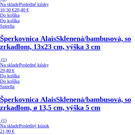
Na sklade
Posledné kúsky
16,50 €
20,40 €
Do košíka
Do košíka
Spirella
Šperkovnica Alais
Sklenená/bambusová, so
zrkadlom, 13x23 cm, výška 3 cm
(
1
)
Na sklade
Posledné kúsky
29,40 €
Do košíka
Do košíka
Spirella
Šperkovnica Alais
Sklenená/bambusová, so
zrkadlom, ø 13,5 cm, výška 5 cm
(
1
)
Na sklade
Posledný kúsok
21,90 €