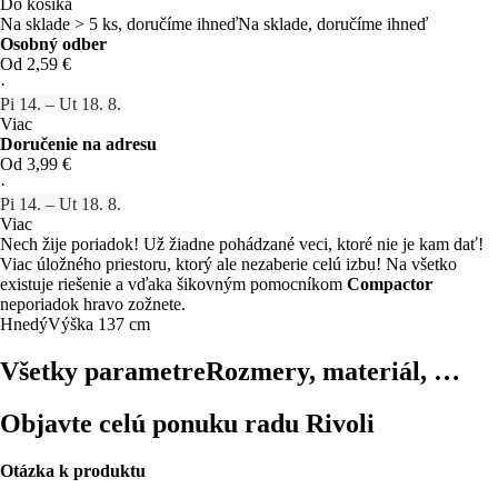
Do košíka
Na sklade > 5 ks, doručíme ihneď
Na sklade, doručíme ihneď
Osobný odber
Od 2,59 €
·
Pi 14. – Ut 18. 8.
Viac
Doručenie na adresu
Od 3,99 €
·
Pi 14. – Ut 18. 8.
Viac
Nech žije poriadok! Už žiadne pohádzané veci, ktoré nie je kam dať!
Viac úložného priestoru, ktorý ale nezaberie celú izbu! Na všetko
existuje riešenie a vďaka šikovným pomocníkom
Compactor
neporiadok hravo zožnete.
Hnedý
Výška 137 cm
Všetky parametre
Rozmery, materiál, …
Objavte celú ponuku radu Rivoli
Otázka k produktu