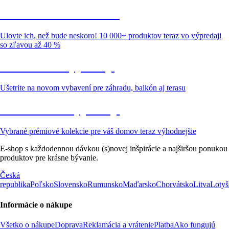
Summer Sale až -40 %
Ulovte ich, než bude neskoro! 10 000+ produktov teraz vo výpredaji
so zľavou až 40 %
Záhrada vo výpredaji
Ušetrite na novom vybavení pre záhradu, balkón aj terasu
Prémiové vo výpredaji
Vybrané prémiové kolekcie pre váš domov teraz výhodnejšie
E-shop s každodennou dávkou (s)novej inšpirácie a najširšou ponukou
produktov pre krásne bývanie.
Česká
republika
Poľsko
Slovensko
Rumunsko
Maďarsko
Chorvátsko
Litva
Lotyš
Informácie o nákupe
Všetko o nákupe
Doprava
Reklamácia a vrátenie
Platba
Ako fungujú