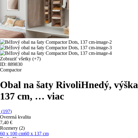
Zobraziť všetky
(+7)
ID: 889830
Compactor
Obal na šaty Rivoli
Hnedý, výška
137 cm
, …
viac
(
197
)
Overená kvalita
7,40 €
Rozmery (2)
60 x 100 cm
60 x 137 cm