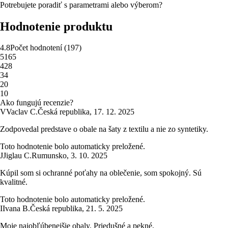
Potrebujete poradiť s parametrami alebo výberom?
Hodnotenie produktu
4.8
Počet hodnotení
(
197
)
5
165
4
28
3
4
2
0
1
0
Ako fungujú recenzie?
V
Vaclav C.
Česká republika
,
17. 12. 2025
Zodpovedal predstave o obale na šaty z textilu a nie zo syntetiky.
Toto hodnotenie bolo automaticky preložené.
J
Jiglau C.
Rumunsko
,
3. 10. 2025
Kúpil som si ochranné poťahy na oblečenie, som spokojný. Sú
kvalitné.
Toto hodnotenie bolo automaticky preložené.
I
Ivana B.
Česká republika
,
21. 5. 2025
Moje najobľúbenejšie obaly. Priedušné a pekné.