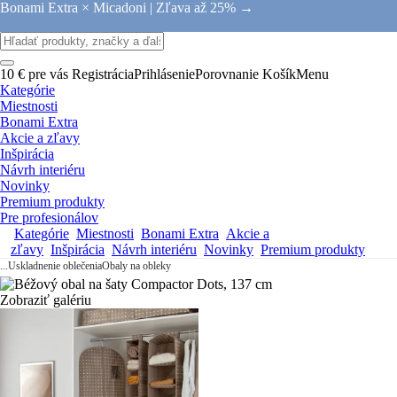
Bonami Extra × Micadoni |
Zľava až 25% →
10 € pre vás
Registrácia
Prihlásenie
Porovnanie
Košík
Menu
Kategórie
Miestnosti
Bonami Extra
Akcie a zľavy
Inšpirácia
Návrh interiéru
Novinky
Premium produkty
Pre profesionálov
Kategórie
Miestnosti
Bonami Extra
Akcie a
zľavy
Inšpirácia
Návrh interiéru
Novinky
Premium produkty
...
Uskladnenie oblečenia
Obaly na obleky
Zobraziť galériu