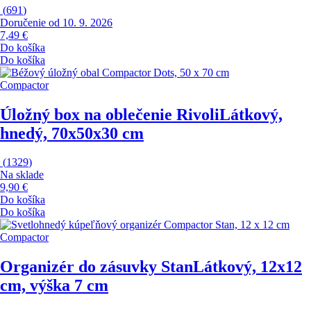
(
691
)
Doručenie od 10. 9. 2026
7,49 €
Do košíka
Do košíka
Compactor
Úložný box na oblečenie Rivoli
Látkový,
hnedý, 70x50x30 cm
(
1329
)
Na sklade
9,90 €
Do košíka
Do košíka
Compactor
Organizér do zásuvky Stan
Látkový, 12x12
cm, výška 7 cm