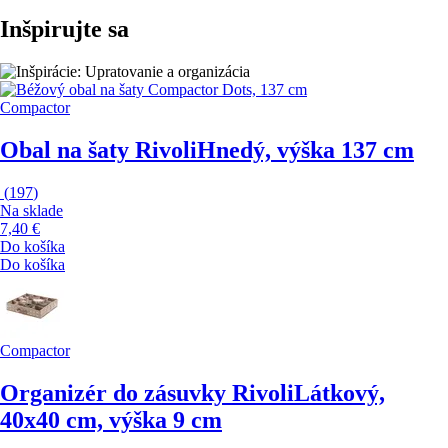
Inšpirujte sa
Compactor
Obal na šaty Rivoli
Hnedý, výška 137 cm
(
197
)
Na sklade
7,40 €
Do košíka
Do košíka
Compactor
Organizér do zásuvky Rivoli
Látkový,
40x40 cm, výška 9 cm