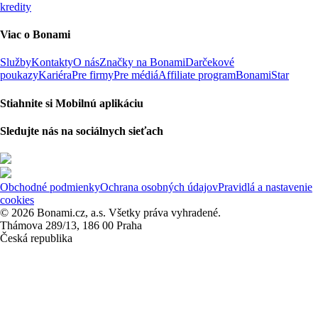
kredity
Viac o Bonami
Služby
Kontakty
O nás
Značky na Bonami
Darčekové
poukazy
Kariéra
Pre firmy
Pre médiá
Affiliate program
BonamiStar
Stiahnite si Mobilnú aplikáciu
Sledujte nás na sociálnych sieťach
Obchodné podmienky
Ochrana osobných údajov
Pravidlá a nastavenie
cookies
© 2026 Bonami.cz, a.s. Všetky práva vyhradené.
Thámova 289/13, 186 00 Praha
Česká republika