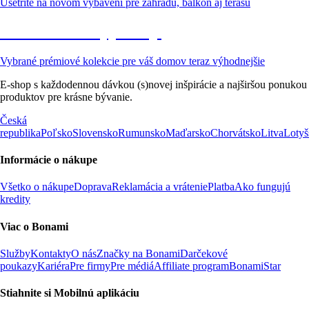
Ušetrite na novom vybavení pre záhradu, balkón aj terasu
Prémiové vo výpredaji
Vybrané prémiové kolekcie pre váš domov teraz výhodnejšie
E-shop s každodennou dávkou (s)novej inšpirácie a najširšou ponukou
produktov pre krásne bývanie.
Česká
republika
Poľsko
Slovensko
Rumunsko
Maďarsko
Chorvátsko
Litva
Lotyš
Informácie o nákupe
Všetko o nákupe
Doprava
Reklamácia a vrátenie
Platba
Ako fungujú
kredity
Viac o Bonami
Služby
Kontakty
O nás
Značky na Bonami
Darčekové
poukazy
Kariéra
Pre firmy
Pre médiá
Affiliate program
BonamiStar
Stiahnite si Mobilnú aplikáciu