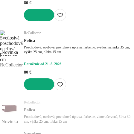
80 €
DO KOŠÍKA
ReCollector
Polica
Poschodová, oceľová, povrchová úprava: farbenie, svetlosivá, šírka 35 cm,
Novinka
výška 25 cm, hĺbka 15 cm
Doručenie od 21. 8. 2026
80 €
DO KOŠÍKA
ReCollector
Polica
Poschodová, oceľová, povrchová úprava: farbenie, vínovočervená, šírka 35
Novinka
cm, výška 25 cm, hĺbka 15 cm
Vypredané