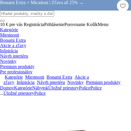
Bonami Extra × Micadoni |
Zľava až 25% →
10 € pre vás
Registrácia
Prihlásenie
Porovnanie
Košík
Menu
Kategórie
Miestnosti
Bonami Extra
Akcie a zľavy
Inšpirácia
Návrh interiéru
Novinky
Premium produkty
Pre profesionálov
Kategórie
Miestnosti
Bonami Extra
Akcie a
zľavy
Inšpirácia
Návrh interiéru
Novinky
Premium produkty
Domov
Kategórie
Nábytok
Úložné priestory
Police
Police
...
Úložné priestory
Police