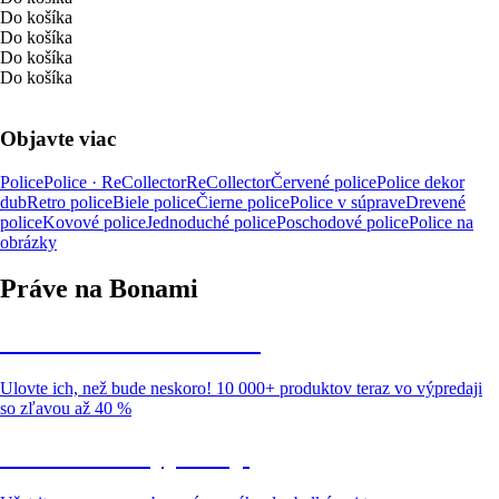
Do košíka
Do košíka
Do košíka
Do košíka
Objavte viac
Police
Police · ReCollector
ReCollector
Červené police
Police dekor
dub
Retro police
Biele police
Čierne police
Police v súprave
Drevené
police
Kovové police
Jednoduché police
Poschodové police
Police na
obrázky
Práve na Bonami
Summer Sale až -40 %
Ulovte ich, než bude neskoro! 10 000+ produktov teraz vo výpredaji
so zľavou až 40 %
Záhrada vo výpredaji