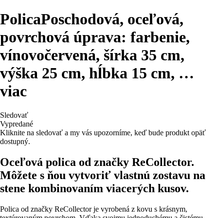
Polica
Poschodová, oceľová,
povrchová úprava: farbenie,
vínovočervená, šírka 35 cm,
výška 25 cm, hĺbka 15 cm
, …
viac
Sledovať
Vypredané
Kliknite na sledovať a my vás upozorníme, keď bude produkt opäť
dostupný.
Oceľová polica od značky ReCollector.
Môžete s ňou vytvoriť vlastnú zostavu na
stene kombinovaním viacerých kusov.
Polica od značky ReCollector je vyrobená z kovu s krásnym,
textúrovaným povrchom. Vďaka svojmu jednoduchému a čistému