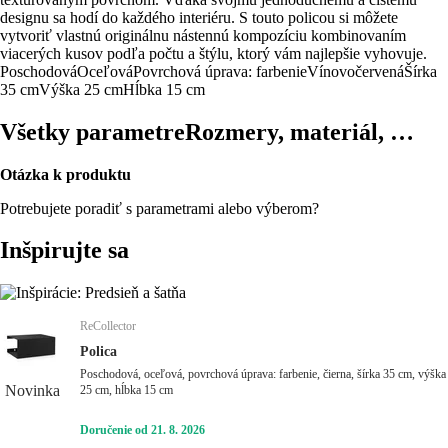
designu sa hodí do každého interiéru. S touto policou si môžete
vytvoriť vlastnú originálnu nástennú kompozíciu kombinovaním
viacerých kusov podľa počtu a štýlu, ktorý vám najlepšie vyhovuje.
Poschodová
Oceľová
Povrchová úprava: farbenie
Vínovočervená
Šírka
35 cm
Výška 25 cm
Hĺbka 15 cm
Všetky parametre
Rozmery, materiál, …
Otázka k produktu
Potrebujete poradiť s parametrami alebo výberom?
Inšpirujte sa
ReCollector
Polica
Poschodová, oceľová, povrchová úprava: farbenie, čierna, šírka 35 cm, výška
Novinka
25 cm, hĺbka 15 cm
Doručenie od 21. 8. 2026