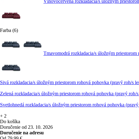
Vínovočervená rozkladacia/s úložným priestoro
Farba (6)
Tmavomodrá rozkladacia/s úložným priestorom 
Sivá rozkladacia/s úložným priestorom rohová pohovka (pravý roh/s 
Zelená rozkladacia/s úložným priestorom rohová pohovka (pravý roh/
Svetlohnedá rozkladacia/s úložným priestorom rohová pohovka (pravý
+
2
Do košíka
Doručenie od 23. 10. 2026
Doručenie na adresu
Od 79,99 €