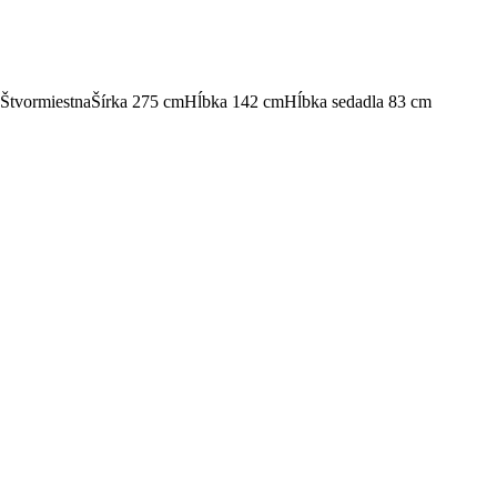
Štvormiestna
Šírka 275 cm
Hĺbka 142 cm
Hĺbka sedadla 83 cm