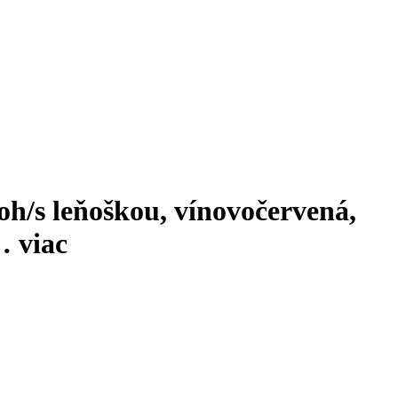
oh/s leňoškou, vínovočervená,
 …
viac