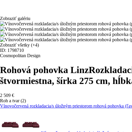
Zobraziť galériu
Zobraziť všetky
(+4)
ID: 1798710
Cosmopolitan Design
Rohová pohovka Linz
Rozkladaci
štvormiestna, šírka 275 cm, hĺb
2 509 €
Roh a tvar (2)
Vínovočervená rozkladacia/s úložným priestorom rohová pohovka (ľav