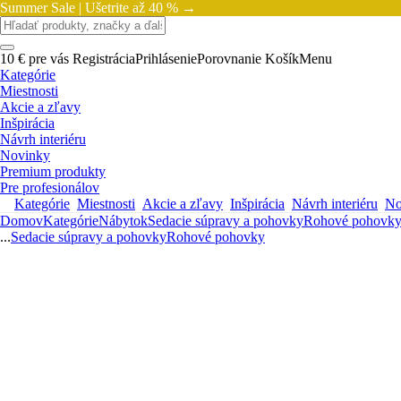
Summer Sale |
Ušetrite až 40 % →
10 € pre vás
Registrácia
Prihlásenie
Porovnanie
Košík
Menu
Kategórie
Miestnosti
Akcie a zľavy
Inšpirácia
Návrh interiéru
Novinky
Premium produkty
Pre profesionálov
Kategórie
Miestnosti
Akcie a zľavy
Inšpirácia
Návrh interiéru
No
Domov
Kategórie
Nábytok
Sedacie súpravy a pohovky
Rohové pohovk
...
Sedacie súpravy a pohovky
Rohové pohovky