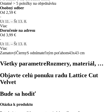
Ostatné > 5 položky na objednávku
Osobný odber
Od 2,59 €
·
Ut 11. – Št 13. 8.
Viac
Doručenie na adresu
Od 3,99 €
·
Ut 11. – Št 13. 8.
Viac
Zamatový
Čierny
S odnímateľným poťahom
43x43 cm
Všetky parametre
Rozmery, materiál, …
Objavte celú ponuku radu Lattice Cut
Velvet
Bude sa hodiť
Otázka k produktu