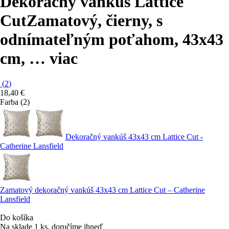
Dekoračný vankúš Lattice
Cut
Zamatový, čierny, s
odnímateľným poťahom, 43x43
cm
, …
viac
(
2
)
18,40 €
Farba (2)
Dekoračný vankúš 43x43 cm Lattice Cut -
Catherine Lansfield
Zamatový dekoračný vankúš 43x43 cm Lattice Cut – Catherine
Lansfield
Do košíka
Na sklade 1 ks, doručíme ihneď