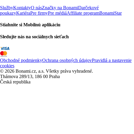
Služby
Kontakty
O nás
Značky na Bonami
Darčekové
poukazy
Kariéra
Pre firmy
Pre médiá
Affiliate program
BonamiStar
Stiahnite si Mobilnú aplikáciu
Sledujte nás na sociálnych sieťach
Obchodné podmienky
Ochrana osobných údajov
Pravidlá a nastavenie
cookies
© 2026 Bonami.cz, a.s. Všetky práva vyhradené.
Thámova 289/13, 186 00 Praha
Česká republika