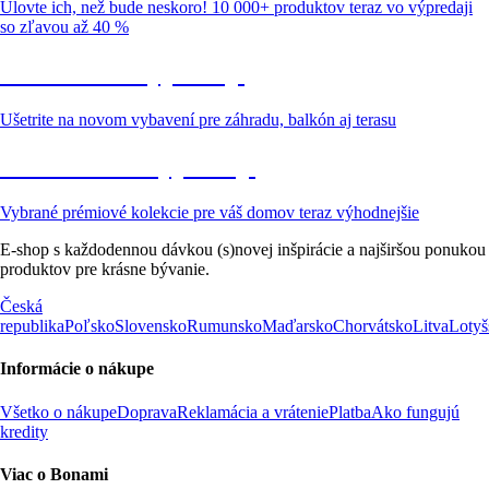
Ulovte ich, než bude neskoro! 10 000+ produktov teraz vo výpredaji
so zľavou až 40 %
Záhrada vo výpredaji
Ušetrite na novom vybavení pre záhradu, balkón aj terasu
Prémiové vo výpredaji
Vybrané prémiové kolekcie pre váš domov teraz výhodnejšie
E-shop s každodennou dávkou (s)novej inšpirácie a najširšou ponukou
produktov pre krásne bývanie.
Česká
republika
Poľsko
Slovensko
Rumunsko
Maďarsko
Chorvátsko
Litva
Lotyš
Informácie o nákupe
Všetko o nákupe
Doprava
Reklamácia a vrátenie
Platba
Ako fungujú
kredity
Viac o Bonami