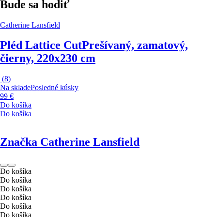
Bude sa hodiť
Catherine Lansfield
Pléd Lattice Cut
Prešívaný, zamatový,
čierny, 220x230 cm
(
8
)
Na sklade
Posledné kúsky
99 €
Do košíka
Do košíka
Značka Catherine Lansfield
Do košíka
Do košíka
Do košíka
Do košíka
Do košíka
Do košíka