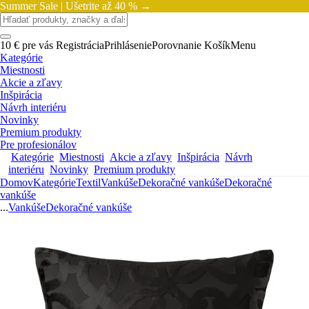
Summer Sale |
Ušetrite až 40 % →
10 € pre vás
Registrácia
Prihlásenie
Porovnanie
Košík
Menu
Kategórie
Miestnosti
Akcie a zľavy
Inšpirácia
Návrh interiéru
Novinky
Premium produkty
Pre profesionálov
Kategórie
Miestnosti
Akcie a zľavy
Inšpirácia
Návrh
interiéru
Novinky
Premium produkty
Domov
Kategórie
Textil
Vankúše
Dekoračné vankúše
Dekoračné
vankúše
...
Vankúše
Dekoračné vankúše