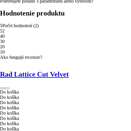
Potrebujete poradiť s parametrami alebo výberom?
Hodnotenie produktu
5
Počet hodnotení
(
2
)
5
2
4
0
3
0
2
0
1
0
Ako fungujú recenzie?
Rad Lattice Cut Velvet
Do košíka
Do košíka
Do košíka
Do košíka
Do košíka
Do košíka
Do košíka
Do košíka